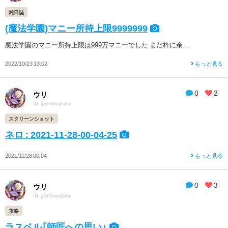
雑日誌
(魔法学園)マニー所持上限9999999
魔法学園のマニー所持上限は999万マニーでした まだ枠に余...
2022/10/23 13:02
もっと見る
0
2
ウリ
ID: g2d7bnvq5dhx
スクリーンショット
ネロ : 2021-11-28-00-04-25
2021/11/28 00:04
もっと見る
0
3
ウリ
ID: g2d7bnvq5dhx
攻略
ラスベル「師匠への思い」