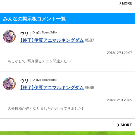
MORE
みんなの掲示板コメント一覧
ID: g2d7bnvq5dhx
ウリ
|
【終了】伊豆アニマルキングダム
#587
2018/12/31 20:07
もしかして、写真撮るチラシ間違えた！？
ID: g2d7bnvq5dhx
ウリ
|
【終了】伊豆アニマルキングダム
#586
2018/12/31 20:05
大分投稿が遅くなりましたが、行ってきました！
MORE