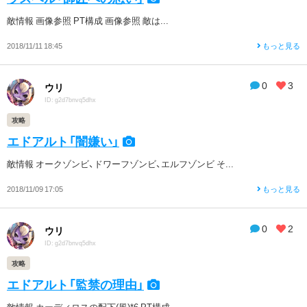
敵情報 画像参照 PT構成 画像参照 敵は...
2018/11/11 18:45
もっと見る
0
3
ウリ
ID: g2d7bnvq5dhx
攻略
エドアルト「闇嫌い」
敵情報 オークゾンビ、ドワーフゾンビ、エルフゾンビ そ...
2018/11/09 17:05
もっと見る
0
2
ウリ
ID: g2d7bnvq5dhx
攻略
エドアルト「監禁の理由」
敵情報 カーディロスの配下(風)*6 PT構成...