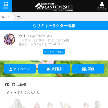
ログイン
MENU
ホーム
ウリ
ウリのキャラクター情報
ウリ
ID: g2d7bnvq5dhx
カシモラル
所属ギルド: まにまに帝国
最終ゲームログイン日: 2026.08.07
キャラバン情報
マイページ
旅日誌
図鑑
自己紹介
きゃらすと５ねんせい