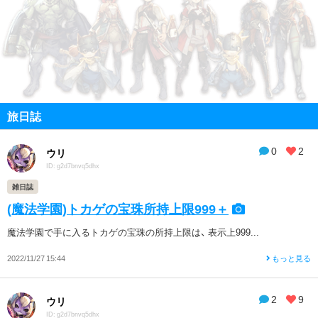
旅日誌
0
2
ウリ
ID: g2d7bnvq5dhx
雑日誌
(魔法学園)トカゲの宝珠所持上限999＋
魔法学園で手に入るトカゲの宝珠の所持上限は、 表示上999...
2022/11/27 15:44
もっと見る
2
9
ウリ
ID: g2d7bnvq5dhx