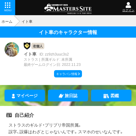
ログイン
MENU
ホーム
イト車
イト車のキャラクター情報
老舗人
イト車
ID: zz9zh3uuc3s2
ストラス
所属ギルド: 未所属
最終ゲームログイン日: 2022.11.23
キャラバン情報
マイページ
旅日誌
図鑑
自己紹介
ストラスのギルド・プリプリ帝国所属。
誤字、誤爆はわざとじゃないんです。スマホのせいなんです。