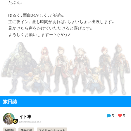
たぶん。
ゆるく、面白おかしく、が信条。
主に夜イン。昼も時間があれば、ちょいちょい出没します。
見かけたら声をかけていただけると喜びます。
よろしくお願いしますーヽ(・∀・)ノ
旅日誌
5
5
イト車
ID: zz9zh3uuc3s2
雑日誌
運命の箱
スクリーンショット