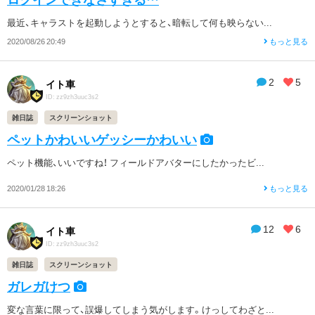
最近、キャラストを起動しようとすると、暗転して何も映らない...
2020/08/26 20:49
もっと見る
2
5
イト車
ID: zz9zh3uuc3s2
雑日誌
スクリーンショット
ペットかわいいゲッシーかわいい
ペット機能、いいですね！ フィールドアバターにしたかったビ...
2020/01/28 18:26
もっと見る
12
6
イト車
ID: zz9zh3uuc3s2
雑日誌
スクリーンショット
ガレガけつ
変な言葉に限って、誤爆してしまう気がします。けっしてわざと...