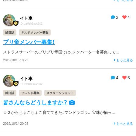
2
4
イト車
ID: zz9zh3uuc3s2
雑日誌
ギルドメンバー募集
プリ帝メンバー募集！
ストラスサーバーのプリプリ帝国では、メンバーを一名募集して...
2019/10/15 19:23
もっと見る
4
6
イト車
ID: zz9zh3uuc3s2
雑日誌
フレンド募集
スクリーンショット
皆さんならどうしますか？
☆２からちょこちょこ育ててきた、マンドラゴラ。 宝珠が揃っ...
2019/10/14 20:03
もっと見る