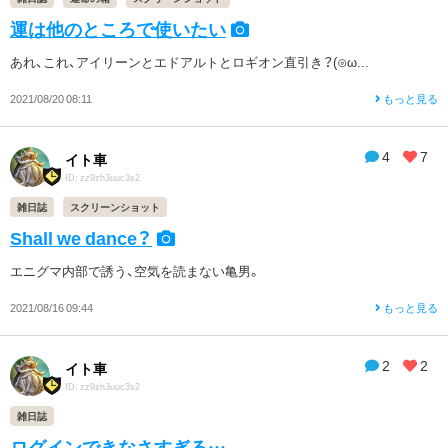
運は他のところで使いたい
あれ、これ、アイリーンとエドアルトとロギオン直引き？(⊙ω...
2021/08/20 08:11
もっと見る
4
7
イト車
ID: zz9zh3uuc3s2
雑日誌
スクリーンショット
Shall we dance？
エニグマ内部で誘う、空気を読まない亀男。
2021/08/16 09:44
もっと見る
2
2
イト車
ID: zz9zh3uuc3s2
雑日誌
ログインできなさすぎる…