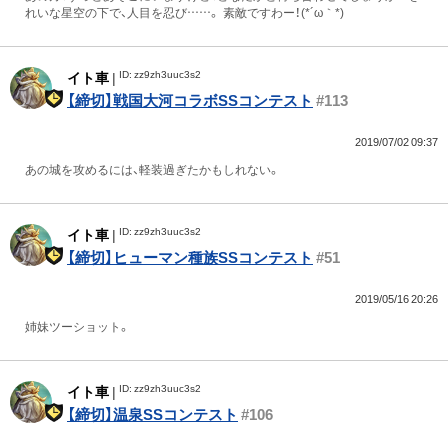
れいな星空の下で、人目を忍び……。 素敵ですわー！(*´ω｀*)
ID: zz9zh3uuc3s2
イト車
|
【締切】戦国大河コラボSSコンテスト
#113
2019/07/02 09:37
あの城を攻めるには、軽装過ぎたかもしれない。
ID: zz9zh3uuc3s2
イト車
|
【締切】ヒューマン種族SSコンテスト
#51
2019/05/16 20:26
姉妹ツーショット。
ID: zz9zh3uuc3s2
イト車
|
【締切】温泉SSコンテスト
#106