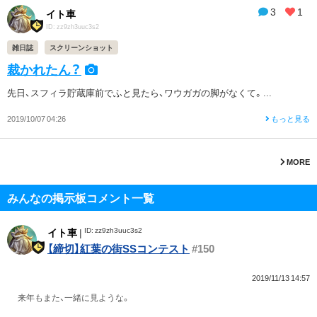
3
1
イト車
ID: zz9zh3uuc3s2
雑日誌
スクリーンショット
裁かれたん？
先日、スフィラ貯蔵庫前でふと見たら、ワウガガの脚がなくて。...
2019/10/07 04:26
もっと見る
MORE
みんなの掲示板コメント一覧
ID: zz9zh3uuc3s2
イト車
|
【締切】紅葉の街SSコンテスト
#150
2019/11/13 14:57
来年もまた、一緒に見ような。