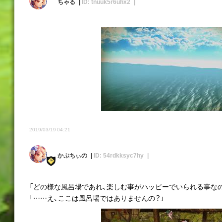
ちゃる
ID: tnuuk5r6uhx2
2019/03/19 04:21
かぷちぃの
ID: 54rdkksyc7hy
「どの様な風呂場であれ、楽しむ事がハッピーでいられる事な
「……え、ここは風呂場ではありませんの？」