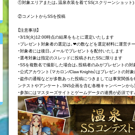
①対象エリアまたは、温泉衣装を着てSS(スクリーンショット
②コメントからSSを投稿
【注意事項】
・3/19(火)12:00時点の結果をもとに選定いたします
・プレゼント対象者の選定は、❤の数などを選定材料に運営チ
・対象者には後日、メールでプレゼントを配付いたします
・選考対象は指定のスレッドに投稿されたSSに限ります
・SSを複数名で撮影した場合は、投稿者のみがプレゼントの対
・公式アカウント（マカロン/Claw Knights）はプレゼントの
・盗作の通報などが多数あった投稿につきましては事実関係を
ンテストやアンケート、SNS企画を含む各種キャンペーンから
・参加にはマスターズサイトとゲームデータの連携が必須です