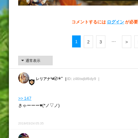
コメントするには
ログイン
が必要
1
…
2
3
>
レリアナ༄〄＊ﾟ
ID: z46twjbf6dy9
>> 147
きゃーーー♥️(*ノ▽ノ)
2019/03/24 05:35