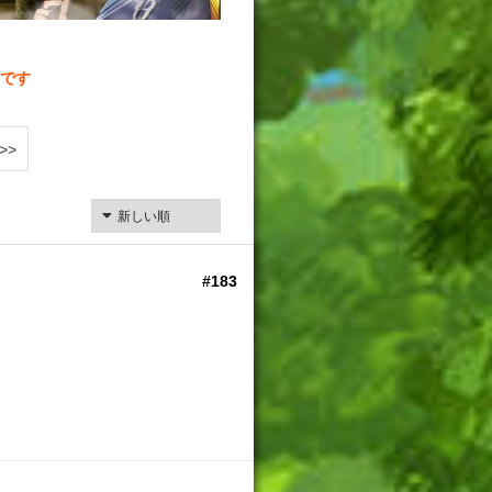
です
>>
#183