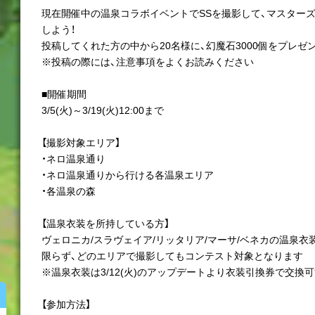
現在開催中の温泉コラボイベントでSSを撮影して、マスター
しよう！
投稿してくれた方の中から20名様に、幻魔石3000個をプレゼン
※投稿の際には、注意事項をよくお読みください
■開催期間
3/5(火)～3/19(火)12:00まで
【撮影対象エリア】
・ネロ温泉通り
・ネロ温泉通りから行ける各温泉エリア
・各温泉の森
【温泉衣装を所持している方】
ヴェロニカ/スラヴェイア/リッタリア/マーサ/ベネカの温泉
限らず、どのエリアで撮影してもコンテスト対象となります
※温泉衣装は3/12(火)のアップデートより衣装引換券で交換
【参加方法】