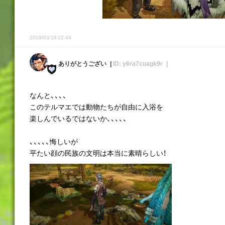
2019/03/18 22:44
ありがとうござい
ID: y6ra7cuagk9r
なんと、、、、
このテルマエでは動物たちが自由に入浴を
楽しんでいるではないか、、、、、
、、、、、悔しいが
平たい顔の民族の文明は本当に素晴らしい！