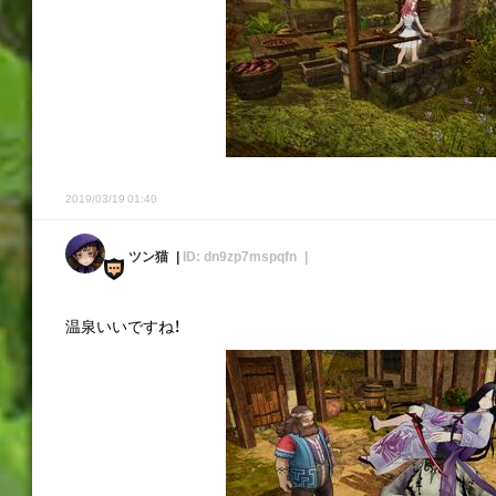
2019/03/19 01:40
ツン猫
ID: dn9zp7mspqfn
温泉いいですね！