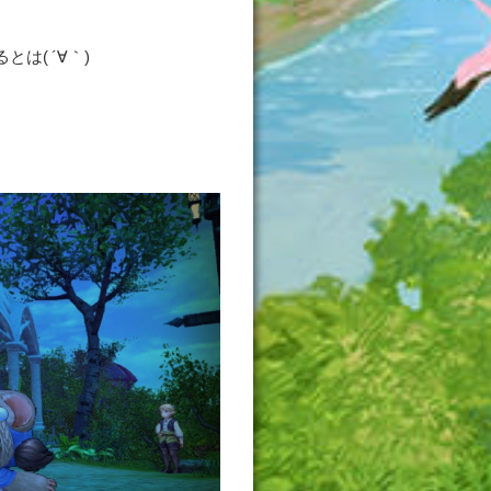
は( ´∀｀)