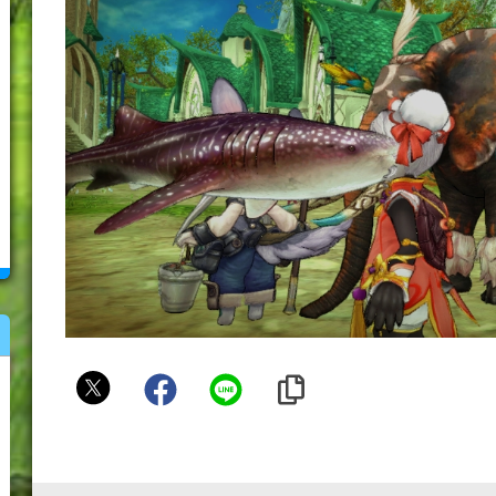
イ
ト
車