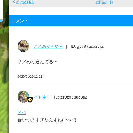
前の旅日誌
旅日誌一覧
コメント
これあかんやろ
ID: gpv87asaz5ks
サメめり込んでる…
2020/01/29 12:21
イト車
ID: zz9zh3uuc3s2
>> 1
食いつきすぎたんすね(´・ω・`)