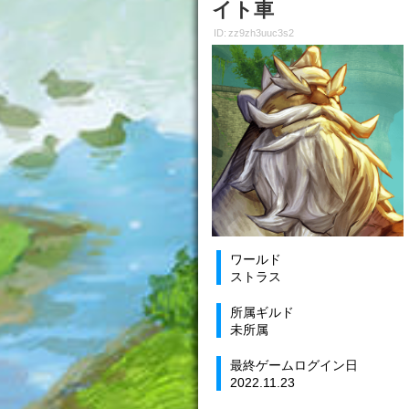
イト車
ID: zz9zh3uuc3s2
ワールド
ストラス
所属ギルド
未所属
最終ゲームログイン日
2022.11.23