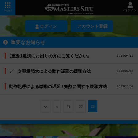
ログイン
MENU
ログイン
アカウント登録
重要なお知らせ
【重要】連携にお困りの方はご覧ください。
2018/04/19
データ容量肥大による動作遅延の緩和方法
2018/04/09
動作処理による挙動の遅延 / 発熱に関する緩和方法
2017/12/01
23
<<
<
21
22