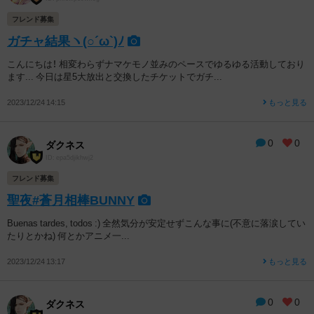
フレンド募集
ガチャ結果ヽ(○´ω`)ﾉ
こんにちは！ 相変わらずナマケモノ並みのペースでゆるゆる活動しており
ます... 今日は星5大放出と交換したチケットでガチ...
2023/12/24 14:15
もっと見る
0
0
ダクネス
ID: epa5djikhwj2
フレンド募集
聖夜#蒼月相棒BUNNY
Buenas tardes, todos :) 全然気分が安定せずこんな事に(不意に落涙してい
たりとかね) 何とかアニメ一...
2023/12/24 13:17
もっと見る
0
0
ダクネス