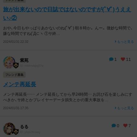
旅が出来ないので日誌ではないのですが(ﾟ∀ﾟ)うええ
い♪②
おや、今日もやっぱりあかないのね(ﾟ∀ﾟ) 朝８時か。 んー。 微妙な時間で、
嫌な時間ですね(´Д⊂ヽ ①サ終...
2024/01/31 22:32
もっと見る
1
11
紫苑
ID: vnhfmddpg57w
フレンド募集
メンテ再延長
メンテ再延長…… メンテ延長してから早24時間… お詫び石を楽しみにす
べきか、サ終とかプレイヤーデータ損失とかの重大事故を...
2024/01/31 17:35
もっと見る
0
7
るる
ID: yftps3fcuieg