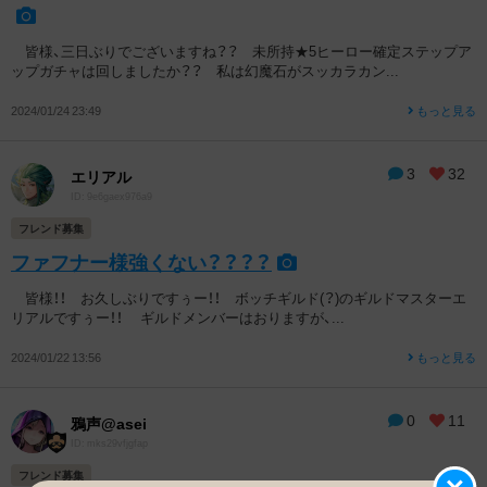
皆様、三日ぶりでございますね？？ 未所持★5ヒーロー確定ステップア
ップガチャは回しましたか？？ 私は幻魔石がスッカラカン...
2024/01/24 23:49
もっと見る
3
32
エリアル
ID: 9e6gaex976a9
フレンド募集
ファフナー様強くない？？？？
皆様！！ お久しぶりですぅー！！ ボッチギルド(？)のギルドマスターエ
リアルですぅー！！ ギルドメンバーはおりますが、...
2024/01/22 13:56
もっと見る
0
11
鴉声@asei
ID: mks29vfjgfap
フレンド募集