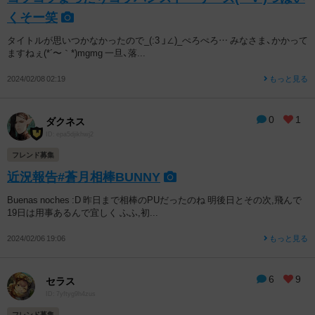
くそー笑
タイトルが思いつかなかったので_(:3 」∠)_ぺろぺろ… みなさま、かかって
ますねぇ(*´〜｀*)mgmg 一旦、落...
2024/02/08 02:19
もっと見る
0
1
ダクネス
ID: epa5djikhwj2
フレンド募集
近況報告#蒼月相棒BUNNY
Buenas noches :D 昨日まで相棒のPUだったのね 明後日とその次,飛んで
19日は用事あるんで宜しく ふふ,初...
2024/02/06 19:06
もっと見る
6
9
セラス
ID: 7yftyg9h4zus
フレンド募集