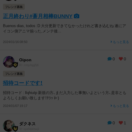
フレンド募集
正月終わり#蒼月相棒BUNNY
Buenos dias, todos :D 大分更新できてなかったけれど書き込むね 遂にア
イコン側アニマ揃った,メンテ後...
2024/01/16 08:50
もっと見る
0
0
Oipon
ID: zshjy8ggj5j6
フレンド募集
招待コードです！
招待コード : llqhiutp 新規の方、まだ入力した事無いよという方、是非とも
よろしくお願い致します！ﾁﾗｯ ᐕ)
2024/01/07 19:17
もっと見る
0
1
ダクネス
ID: epa5djikhwj2