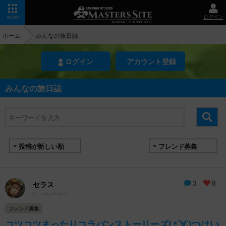
ログイン
MENU
ホーム
みんなの旅日誌
ログイン
アカウント登録
みんなの旅日誌
3
8
セラス
ID: 7yftyg9h4zus
フレンド募集
コツコツまったりコラバンストーリーズ( *´∀`)つはい