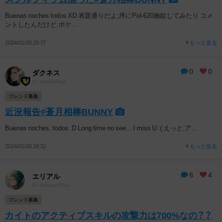
Buenas noches todos XD 表題通りだよ,序にPid-620施錠してみたり コメ
ントしたんだけど,ポケ...
2024/01/28 20:37
もっと見る
0
0
ダクネス
ID: epa5djikhwj2
フレンド募集
近況報告#蒼月相棒BUNNY
Buenas noches, todos :D Long time no see... I miss U :( えっと,ア...
2024/01/26 18:32
もっと見る
6
4
エリアル
ID: 9e6gaex976a9
フレンド募集
カイトのアクティブスキルの攻撃力は700%なの？？