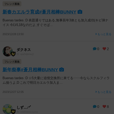
フレンド募集
新春カエルラ育成#蒼月相棒BUNNY
Buenas tardes :D 表題通りではある,無事辰年3体とも加入成功(キビ弾ナ
イス 今LVL18なのだよ,すぐそば...
2023/12/28 13:50
もっと見る
0
2
ダクネス
ID: epa5djikhwj2
フレンド募集
新年祭事#蒼月相棒BUNNY
Buenas tardes :D ☆5大量に追憶交換所に来てる……今ならスクルフィラ
ム揃うよ;D これで明日カエルラ加入ま...
2023/12/27 12:05
もっと見る
0
8
しず...♪*ﾟ
ID: mb654emcsyme