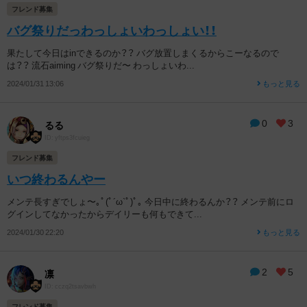
フレンド募集
バグ祭りだっわっしょいわっしょい！！
果たして今日はinできるのか？？ バグ放置しまくるからこーなるので
は？？ 流石aiming バグ祭りだ〜 わっしょいわ...
2024/01/31 13:06
もっと見る
0
3
るる
ID: yftps3fcuieg
フレンド募集
いつ終わるんやー
メンテ長すぎでしょ〜｡ﾟ(ﾟ´ω`ﾟ)ﾟ｡ 今日中に終わるんか？？ メンテ前にロ
グインしてなかったからデイリーも何もできて...
2024/01/30 22:20
もっと見る
2
5
凛
ID: cczq2tsavbwh
フレンド募集