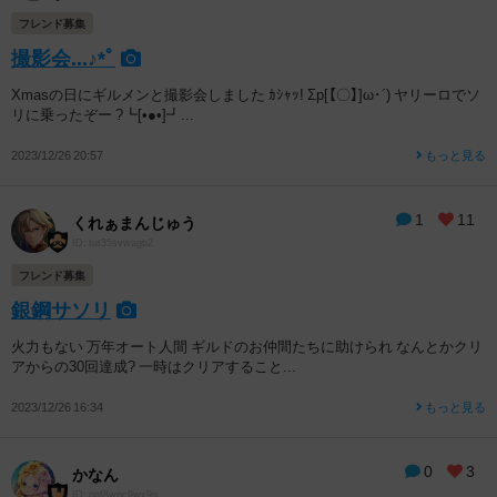
フレンド募集
撮影会...♪*ﾟ
Xmasの日にギルメンと撮影会しました ｶｼｬｯ! Σp[【〇】]ω･´) ヤリーロでソ
リに乗ったぞー ?┗[•●•]┛...
2023/12/26 20:57
もっと見る
1
11
くれぁまんじゅう
ID: tut35svwagb2
フレンド募集
銀鋼サソリ
火力もない 万年オート人間 ギルドのお仲間たちに助けられ なんとかクリ
アからの30回達成? 一時はクリアすること...
2023/12/26 16:34
もっと見る
0
3
かなん
ID: pnf8wpc9wx9g