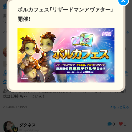
春節イベントとサブクエと
ポルカフェス「リザードマンアヴァター」
書きたい事が沢山あった気がしますが春節イベント始まって忘れてしま
開催！
った… そうそう、水族館のマイアクアリウム行ったらダイオ...
2024/01/18 23:12
もっと見る
2
3
よちこ
ID: 8dq7s42u5xpt
フレンド募集
店売りの金卵は追憶システム風∞販売ですか？襲撃チ
ケットは半日で２３００枚たまりますね
あーむすとろんぐいつ吉ぱぁあああんち！（ハッカイ５秒ワンパン 青鬼討
伐は10秒 ちゃーじいん！
2024/01/17 19:21
もっと見る
0
1
ダクネス
ID: epa5djikhwj2