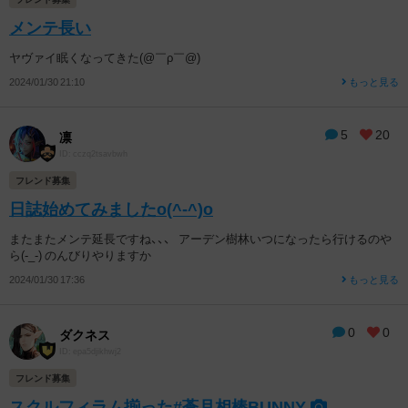
メンテ長い
ヤヴァイ眠くなってきた(@￣ρ￣@)
2024/01/30 21:10
もっと見る
5
20
凛
ID: cczq2tsavbwh
フレンド募集
日誌始めてみましたo(^-^)o
またまたメンテ延長ですね、、、 アーデン樹林いつになったら行けるのや
ら(-_-) のんびりやりますか
2024/01/30 17:36
もっと見る
0
0
ダクネス
ID: epa5djikhwj2
フレンド募集
スクルフィラム揃った#蒼月相棒BUNNY