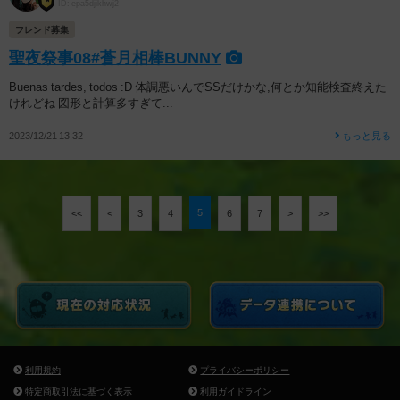
ID: epa5djikhwj2
フレンド募集
聖夜祭事08#蒼月相棒BUNNY
Buenas tardes, todos :D 体調悪いんでSSだけかな,何とか知能検査終えた
けれどね 図形と計算多すぎて...
2023/12/21 13:32
もっと見る
5
<<
<
3
4
6
7
>
>>
利用規約
プライバシーポリシー
特定商取引法に基づく表示
利用ガイドライン