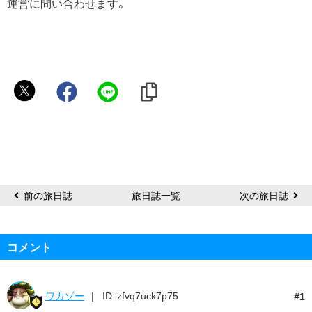
運営に問い合わせます。
公
太
郎
前の旅日誌
旅日誌一覧
次の旅日誌
コメント
ワカゾー
ID: zfvq7uck7p75
1