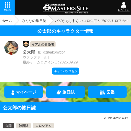
ログイン
MENU
ホーム
みんなの旅日誌
バグかもしれないコロシアムでのスミロフの回復量について
公太郎のキャラクター情報
イアルの冒険者
公太郎
ID: dzi6ak6mfcb4
ヴァラファール
最終ゲームログイン日: 2025.09.29
キャラバン情報
マイページ
旅日誌
図鑑
公太郎の旅日誌
2019/04/26 14:42
公開
雑日誌
コロシアム