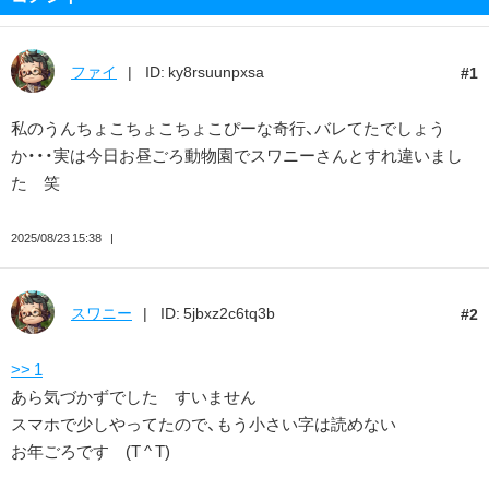
ファイ
ID: ky8rsuunpxsa
1
私のうんちょこちょこちょこぴーな奇行、バレてたでしょう
か・・・実は今日お昼ごろ動物園でスワニーさんとすれ違いまし
た 笑
2025/08/23 15:38
スワニー
ID: 5jbxz2c6tq3b
2
>> 1
あら気づかずでした すいません
スマホで少しやってたので、もう小さい字は読めない
お年ごろです (T ^ T)