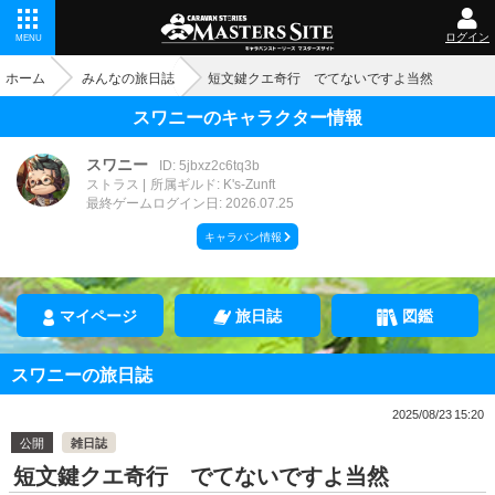
ログイン
MENU
ホーム
みんなの旅日誌
短文鍵クエ奇行 でてないですよ当然
スワニーのキャラクター情報
スワニー
ID: 5jbxz2c6tq3b
ストラス
所属ギルド: K's-Zunft
最終ゲームログイン日: 2026.07.25
キャラバン情報
マイページ
旅日誌
図鑑
スワニーの旅日誌
2025/08/23 15:20
公開
雑日誌
短文鍵クエ奇行 でてないですよ当然