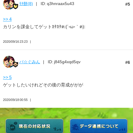
ﾓﾁ餅(8)
ID: q3hnraax5u43
5
>> 4
カリンを課金してゲットｶﾀｶﾀฅ:(´◦ω◦｀ฅ):
2020/09/16 23:23
パ☆ぐみん
ID: j845g4xqd5qv
6
>> 5
ゲットしたいけれどその後の育成ががが
2020/09/18 00:55