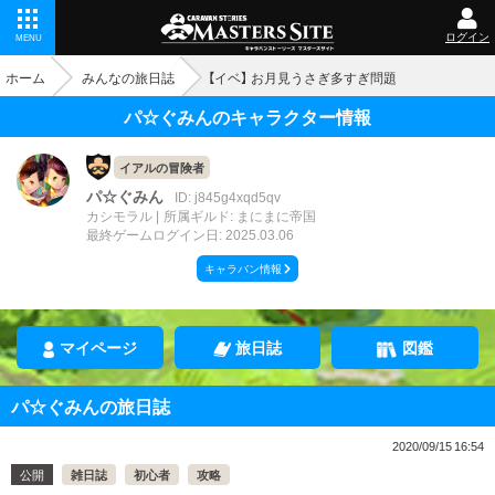
ログイン
MENU
ホーム
みんなの旅日誌
【イベ】 お月見うさぎ多すぎ問題
パ☆ぐみんのキャラクター情報
イアルの冒険者
パ☆ぐみん
ID: j845g4xqd5qv
カシモラル
所属ギルド: まにまに帝国
最終ゲームログイン日: 2025.03.06
キャラバン情報
マイページ
旅日誌
図鑑
パ☆ぐみんの旅日誌
2020/09/15 16:54
公開
雑日誌
初心者
攻略