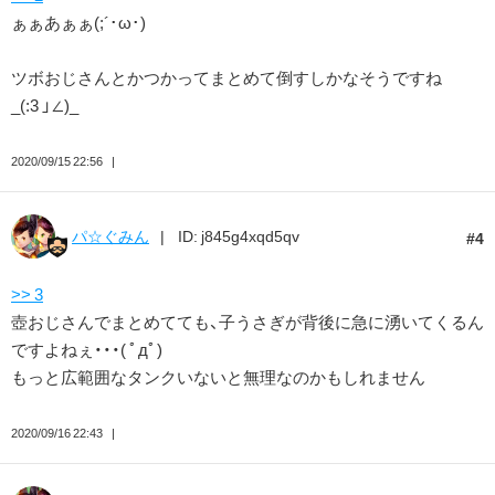
ぁぁあぁぁ(;´･ω･)
ツボおじさんとかつかってまとめて倒すしかなそうですね
_(:3 」∠)_
2020/09/15 22:56
パ☆ぐみん
ID: j845g4xqd5qv
4
>> 3
壺おじさんでまとめてても、子うさぎが背後に急に湧いてくるん
ですよねぇ・・・( ﾟдﾟ)
もっと広範囲なタンクいないと無理なのかもしれません
2020/09/16 22:43