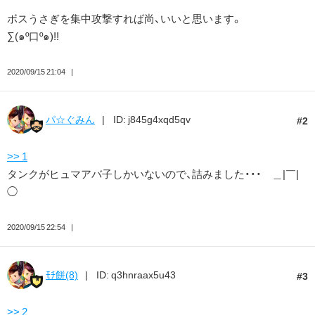
ボスうさぎを集中攻撃すれば尚、いいと思います。
∑(๑º口º๑)!!
2020/09/15 21:04
パ☆ぐみん
ID: j845g4xqd5qv
2
>> 1
タンクがヒュマアバ子しかいないので、詰みました・・・ ＿|￣|
◯
2020/09/15 22:54
ﾓﾁ餅(8)
ID: q3hnraax5u43
3
>> 2