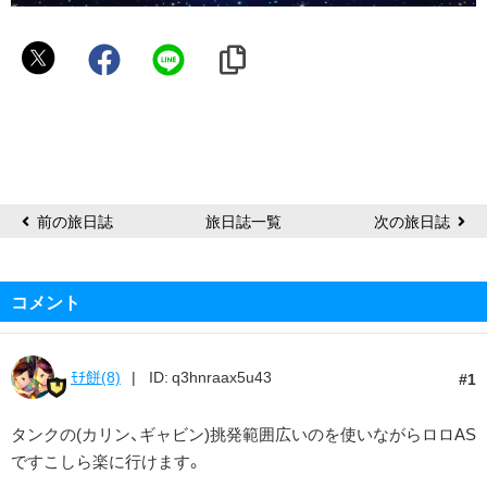
パ
☆
ぐ
み
ん
前の旅日誌
旅日誌一覧
次の旅日誌
コメント
ﾓﾁ餅(8)
ID: q3hnraax5u43
1
タンクの(カリン、ギャビン)挑発範囲広いのを使いながらロロAS
ですこしら楽に行けます。