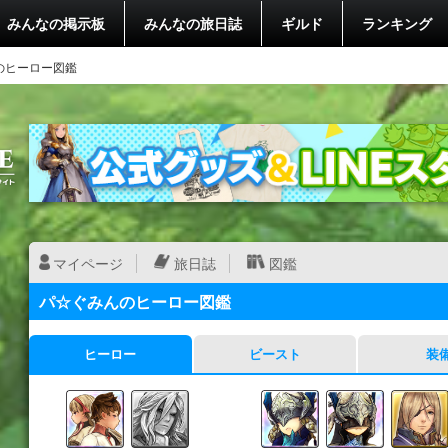
みんなの掲示板
みんなの旅日誌
ギルド
ランキング
のヒーロー図鑑
マイページ
旅日誌
図鑑
パ☆ぐみんのヒーロー図鑑
ヒーロー
ビースト
装