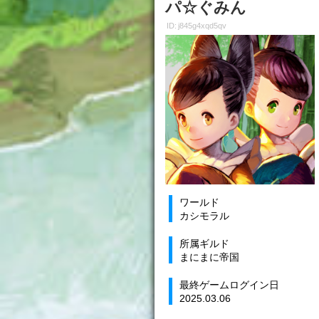
パ☆ぐみん
ID: j845g4xqd5qv
ワールド
カシモラル
所属ギルド
まにまに帝国
最終ゲームログイン日
2025.03.06