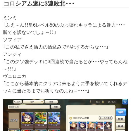
コロシアム遂に3連敗北・・・
ミンミ
「ふえ～ん！！星6レベル50のぶっ壊れキャラによる暴力・・・・
勝てる訳ないでしょ～！！」
ソフィア
「この私でさえ活力の盾込みで即死するからな・・・」
アンジィ
「このクソ強デッキに3回連続で当たるとか・・・やってらんね
～！！！」
ヴェロニカ
「ここから基本的にクリア出来るように手を抜いてくれるデ
ッキに当たるまでお祈りなのよね～・・・・」