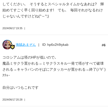
してください、 そうするとスペシャルタイムかなあれは? 輝
始めてすごく早く回り始めます! でも、 毎回それがなるわけ
じゃないんですけどね(⁠^⁠～⁠^⁠;⁠)⁠ゞ
2024/06/17 19:35
海賊あまぞん
ID: hp6x2h9iykab
6
コロシアムは塔のHPが低いので、
魔晶ミサクラ置かれる→ミサクラスキル一発で塔がすべて破壊
される→キャラバンのそばにアタッカーが置かれる→終了(ﾉ∀`)
ｱﾁｬｰ
自分はいつもこれです
2024/06/17 20:28