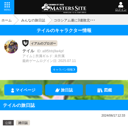
ログイン
MENU
ホーム
みんなの旅日誌
コロシアム遂に3連敗北・・・
テイルのキャラクター情報
イアルのブロガー
テイル
ID: a8f5hhj9w4pf
アイム
所属ギルド: 未所属
最終ゲームログイン日: 2025.07.11
キャラバン情報
マイページ
旅日誌
図鑑
テイルの旅日誌
2024/06/17 12:33
公開
雑日誌