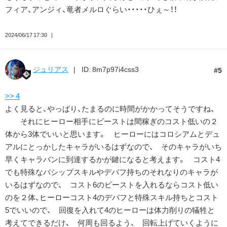
フィア、アンジィ、竜者メルロぐらい・・・・・ひぇ～！！
2024/06/17 17:30
ジュリアス
ID: 8m7p97i4css3
5
>> 4
よく見ると、やっぱり、たまるのに時間がかかってそうですね、
それにヒーロー相手にビーストは間稼ぎのコスト低いの２
体から3体でいいと思います。 ヒーローにはコロシアムとデュ
アルにとっかしたキャラがいるはずなので、 そのキャラがいち
早くキャラバンに到達するかが鍵になると考えます。 コスト4
でも特殊なバシップスキルやデバフ持ちのそれなりのキャラが
いるはずなので、 コスト6のビーストを入れるならコスト低い
のを２体、ヒーローコスト4のデバフと特殊スキル持ちとコスト
5でいいので、 回復を入れて4のヒーローは体力削りの犠牲と
考えてできるだけ、 何周も回るよう、 回転上げていくように