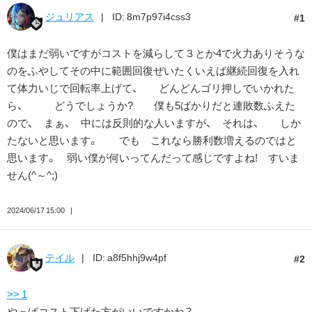
ジュリアス
ID: 8m7p97i4css3
1
僕はまだ弱いですがコストを減らして３とか4で火力ありそうな
のをふやしてその中に範囲回復ぜいたくいえば継続回復を入れ
て体力いじで回転率上げて、 どんどんゴリ押しでいかれた
ら、 どうでしょうか? 僕も5ばかりだと連敗数ふえた
ので、 まぁ、 中には反則的な人いますが、 それは、 しか
たないと思います。 でも これなら勝利数増えるのではと
思います。 弱い僕が何いってんだって感じですよね! すいま
せん(⁠^⁠～⁠^⁠;⁠)⁠ゞ
2024/06/17 15:00
テイル
ID: a8f5hhj9w4pf
2
>> 1
やっぱコスト下げた方がいいですかね？