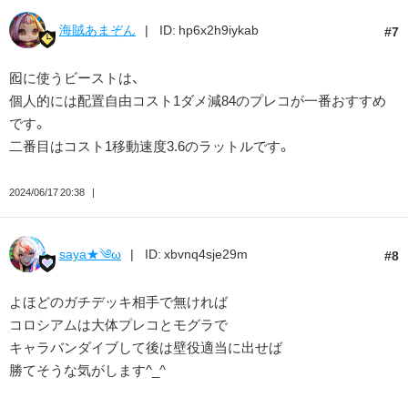
海賊あまぞん
ID: hp6x2h9iykab
7
囮に使うビーストは、
個人的には配置自由コスト1ダメ減84のプレコが一番おすすめ
です。
二番目はコスト1移動速度3.6のラットルです。
2024/06/17 20:38
saya★༄ω
ID: xbvnq4sje29m
8
よほどのガチデッキ相手で無ければ
コロシアムは大体プレコとモグラで
キャラバンダイブして後は壁役適当に出せば
勝てそうな気がします^_^