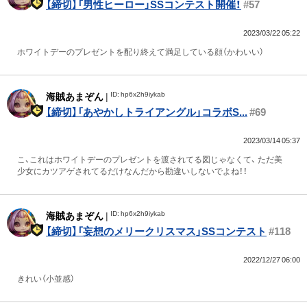
【締切】「男性ヒーロー」SSコンテスト開催！
#57
2023/03/22 05:22
ホワイトデーのプレゼントを配り終えて満足している顔（かわいい）
ID: hp6x2h9iykab
海賊あまぞん
|
【締切】「あやかしトライアングル」コラボS...
#69
2023/03/14 05:37
こ、これはホワイトデーのプレゼントを渡されてる図じゃなくて、 ただ美
少女にカツアゲされてるだけなんだから勘違いしないでよね！！
ID: hp6x2h9iykab
海賊あまぞん
|
【締切】「妄想のメリークリスマス」SSコンテスト
#118
2022/12/27 06:00
きれい（小並感）