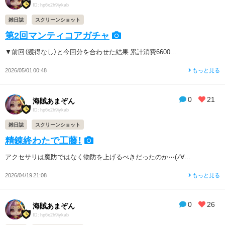
ID: hp6x2h9iykab
雑日誌
スクリーンショット
第2回マンティコアガチャ
▼前回（獲得なし）と今回分を合わせた結果 累計消費6600...
2026/05/01 00:48
もっと見る
0
21
海賊あまぞん
ID: hp6x2h9iykab
雑日誌
スクリーンショット
精錬終わたで工藤！
アクセサリは魔防ではなく物防を上げるべきだったのか⋯(ﾉ∀...
2026/04/19 21:08
もっと見る
0
26
海賊あまぞん
ID: hp6x2h9iykab