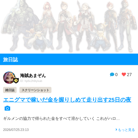
旅日誌
0
27
海賊あまぞん
ID: hp6x2h9iykab
雑日誌
スクリーンショット
エニグマで稼いだ金を握りしめて走り出す25日の夜
ギルメンの協力で得られた金をすべて溶かしていく これがハロ...
2026/07/25 23:13
もっと見る