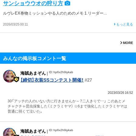
サンショウウオの狩り方
ルヴレEX巻物ミッションやる人のためのメモ 1.リーダー...
2026/03/25 00:11
もっと見る
MORE
みんなの掲示板コメント一覧
ID: hp6x2h9iykab
海賊あまぞん
|
【締切】衣装SSコンテスト開催！
#27
2023/03/26 16:52
30「アッチの人のいない方に行きませんか～？二人きりで…」 このあとメ
チャクチャ昆虫採集した（ミクラミヤマ） ☆6まで強化したミクラミヤマは
普通に弱くて泣いた。
ID: hp6x2h9iykab
海賊あまぞん
|