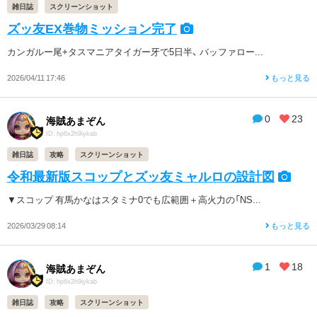
雑日誌
スクリーンショット
ズッ友EX巻物ミッション完了
カンガルー尾+タスマニアタイガー牙で5日半、 バッファロー...
2026/04/11 17:46
もっと見る
0
23
海賊あまぞん
ID: hp6x2h9iykab
雑日誌
攻略
スクリーンショット
令和最新版スコップとズッ友ミャルロの設計図
▼スコップ 有馬かなはスタミナ0でも広範囲＋高火力の「NS...
2026/03/29 08:14
もっと見る
1
18
海賊あまぞん
ID: hp6x2h9iykab
雑日誌
攻略
スクリーンショット