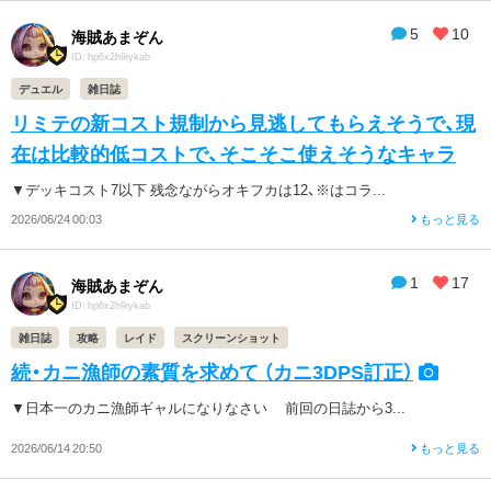
5
10
海賊あまぞん
ID: hp6x2h9iykab
デュエル
雑日誌
リミテの新コスト規制から見逃してもらえそうで、現
在は比較的低コストで、そこそこ使えそうなキャラ
▼デッキコスト7以下 残念ながらオキフカは12、※はコラ...
2026/06/24 00:03
もっと見る
1
17
海賊あまぞん
ID: hp6x2h9iykab
雑日誌
攻略
レイド
スクリーンショット
続・カニ漁師の素質を求めて （カニ3DPS訂正）
▼日本一のカニ漁師ギャルになりなさい 前回の日誌から3...
2026/06/14 20:50
もっと見る