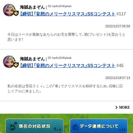
ID: hp6x2h9iykab
海賊あまぞん
|
【締切】「妄想のメリークリスマス」SSコンテスト
#117
2022/12/27 05:59
今日はリースが素敵なあちらのお宅を襲撃して、酒(プレゼント)を貰おうと
思います！
ID: hp6x2h9iykab
海賊あまぞん
|
【締切】「妄想のメリークリスマス」SSコンテスト
#45
2022/12/18 07:13
私の名前は雪花ラミィ。この「拳」でクリスマスを粉砕するため、召喚に応
じイアルに来ました。
MORE