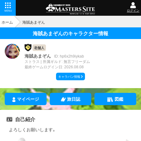
ログイン
MENU
ホーム
海賊あまぞん
海賊あまぞんのキャラクター情報
老舗人
海賊あまぞん
ID: hp6x2h9iykab
ストラス
所属ギルド: 無言フリーダム
最終ゲームログイン日: 2026.08.08
キャラバン情報
マイページ
旅日誌
図鑑
自己紹介
よろしくお願いします。