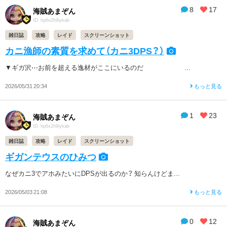
8
17
海賊あまぞん
ID: hp6x2h9iykab
雑日誌
攻略
レイド
スクリーンショット
カニ漁師の素質を求めて（カニ3DPS？）
▼ギガ沢⋯お前を超える逸材がここにいるのだ ...
2026/05/31 20:34
もっと見る
1
23
海賊あまぞん
ID: hp6x2h9iykab
雑日誌
攻略
レイド
スクリーンショット
ギガンテウスのひみつ
なぜカニ3でアホみたいにDPSが出るのか？ 知らんけどま...
2026/05/03 21:08
もっと見る
0
12
海賊あまぞん