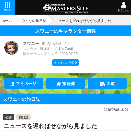
ログイン
MENU
ホーム
みんなの旅日誌
ニュースを遅ればせながら見ました
スワニーのキャラクター情報
スワニー
ID: 5jbxz2c6tq3b
ストラス
所属ギルド: K's-Zunft
最終ゲームログイン日: 2026.07.25
キャラバン情報
マイページ
旅日誌
図鑑
スワニーの旅日誌
2026/07/06 18:20
公開
雑日誌
ニュースを遅ればせながら見ました