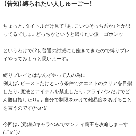
【告知】縛られたい人しゅーごー！
ちょっと、タイトルだけ見て「あ、こいつそっち系か」とか思
ってるでしょ。どっちかというと縛りたい派…ゴホンッ
というわけで(？)、普通の討滅にも飽きてきたので縛りプレ
イやってみようと思いまーす。
縛りプレイとはなんぞやって人の為に…
例えば、ビーストだけという条件でクエストのクリアを目指
したり、魔法とアイテムを禁止したり、フライパンだけでど
ん勝目指したり。。自分で制限をかけて難易度をあげること
を言うのです(/・ω・)/
今回は、(元)星3キャラのみでマンティ覇王を攻略しまーす
(=ﾟωﾟ)ﾉ