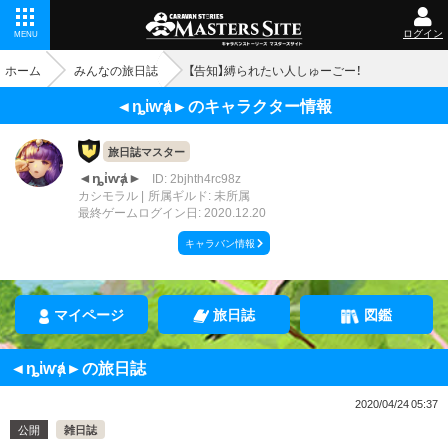
ログイン
MENU
ホーム
みんなの旅日誌
【告知】縛られたい人しゅーごー！
◄ȵἰⱳⱥ►のキャラクター情報
旅日誌マスター
◄ȵἰⱳⱥ►
ID: 2bjhth4rc98z
カシモラル
所属ギルド: 未所属
最終ゲームログイン日: 2020.12.20
キャラバン情報
マイページ
旅日誌
図鑑
◄ȵἰⱳⱥ►の旅日誌
2020/04/24 05:37
公開
雑日誌