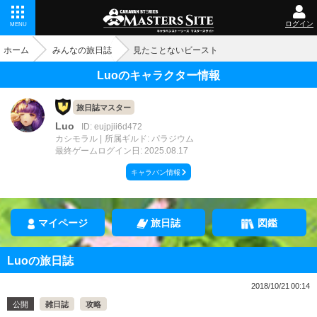
ログイン
MENU
ホーム
みんなの旅日誌
見たことないビースト
Luoのキャラクター情報
旅日誌マスター
Luo
ID: eujpjii6d472
カシモラル
所属ギルド: パラジウム
最終ゲームログイン日: 2025.08.17
キャラバン情報
マイページ
旅日誌
図鑑
Luoの旅日誌
2018/10/21 00:14
公開
雑日誌
攻略