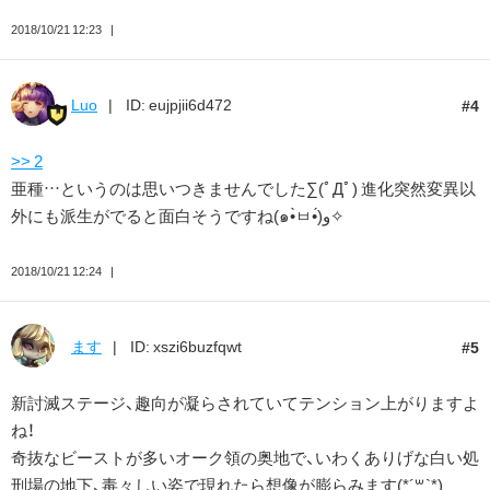
2018/10/21 12:23
Luo
ID: eujpjii6d472
4
>> 2
亜種…というのは思いつきませんでした∑(ﾟДﾟ) 進化突然変異以
外にも派生がでると面白そうですね(๑•̀ㅂ•́)و✧
2018/10/21 12:24
ます
ID: xszi6buzfqwt
5
新討滅ステージ、趣向が凝らされていてテンション上がりますよ
ね！
奇抜なビーストが多いオーク領の奥地で、いわくありげな白い処
刑場の地下、毒々しい姿で現れたら想像が膨らみます(*´꒳`*)