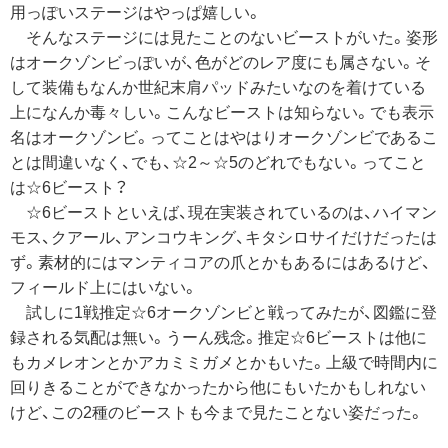
用っぽいステージはやっぱ嬉しい。
そんなステージには見たことのないビーストがいた。姿形
はオークゾンビっぽいが、色がどのレア度にも属さない。そ
して装備もなんか世紀末肩パッドみたいなのを着けている
上になんか毒々しい。こんなビーストは知らない。でも表示
名はオークゾンビ。ってことはやはりオークゾンビであるこ
とは間違いなく、でも、☆2～☆5のどれでもない。ってこと
は☆6ビースト？
☆6ビーストといえば、現在実装されているのは、ハイマン
モス、クアール、アンコウキング、キタシロサイだけだったは
ず。素材的にはマンティコアの爪とかもあるにはあるけど、
フィールド上にはいない。
試しに1戦推定☆6オークゾンビと戦ってみたが、図鑑に登
録される気配は無い。うーん残念。推定☆6ビーストは他に
もカメレオンとかアカミミガメとかもいた。上級で時間内に
回りきることができなかったから他にもいたかもしれない
けど、この2種のビーストも今まで見たことない姿だった。