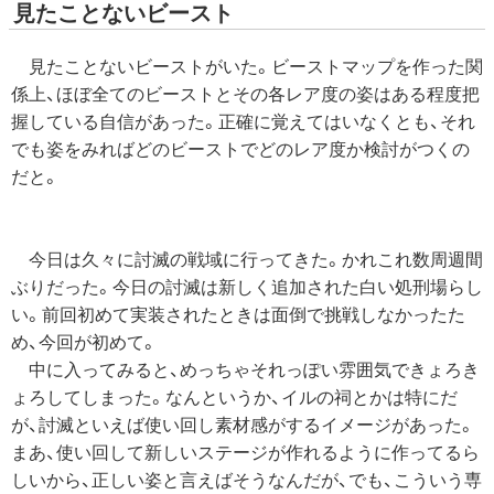
見たことないビースト
見たことないビーストがいた。ビーストマップを作った関
係上、ほぼ全てのビーストとその各レア度の姿はある程度把
握している自信があった。正確に覚えてはいなくとも、それ
でも姿をみればどのビーストでどのレア度か検討がつくの
だと。
今日は久々に討滅の戦域に行ってきた。かれこれ数周週間
ぶりだった。今日の討滅は新しく追加された白い処刑場らし
い。前回初めて実装されたときは面倒で挑戦しなかったた
め、今回が初めて。
中に入ってみると、めっちゃそれっぽい雰囲気できょろき
ょろしてしまった。なんというか、イルの祠とかは特にだ
が、討滅といえば使い回し素材感がするイメージがあった。
まあ、使い回して新しいステージが作れるように作ってるら
しいから、正しい姿と言えばそうなんだが、でも、こういう専