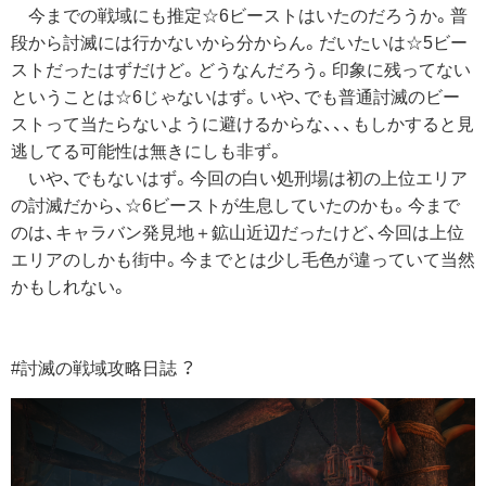
今までの戦域にも推定☆6ビーストはいたのだろうか。普
段から討滅には行かないから分からん。だいたいは☆5ビー
ストだったはずだけど。どうなんだろう。印象に残ってない
ということは☆6じゃないはず。いや、でも普通討滅のビー
ストって当たらないように避けるからな、、、もしかすると見
逃してる可能性は無きにしも非ず。
いや、でもないはず。今回の白い処刑場は初の上位エリア
の討滅だから、☆6ビーストが生息していたのかも。今まで
のは、キャラバン発見地＋鉱山近辺だったけど、今回は上位
エリアのしかも街中。今までとは少し毛色が違っていて当然
かもしれない。
#討滅の戦域攻略日誌 ？