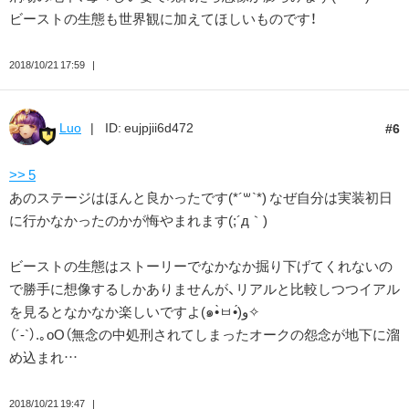
ビーストの生態も世界観に加えてほしいものです！
2018/10/21 17:59
Luo
ID: eujpjii6d472
6
>> 5
あのステージはほんと良かったです(*´꒳`*) なぜ自分は実装初日
に行かなかったのかが悔やまれます(;´д｀)
ビーストの生態はストーリーでなかなか掘り下げてくれないの
で勝手に想像するしかありませんが、リアルと比較しつつイアル
を見るとなかなか楽しいですよ(๑•̀ㅂ•́)و✧
（´-`）.｡oO（無念の中処刑されてしまったオークの怨念が地下に溜
め込まれ…
2018/10/21 19:47