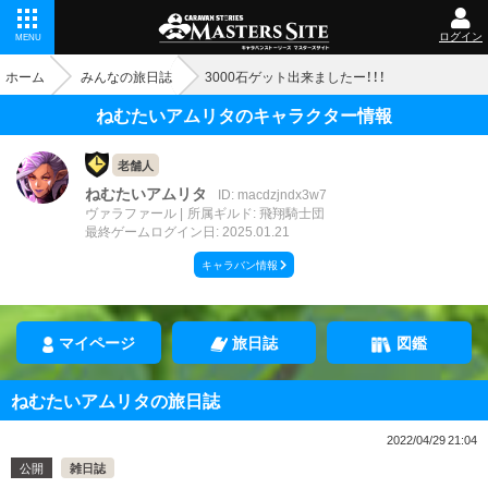
ログイン
MENU
ホーム
みんなの旅日誌
3000石ゲット出来ましたー！！！
ねむたいアムリタのキャラクター情報
老舗人
ねむたいアムリタ
ID: macdzjndx3w7
ヴァラファール
所属ギルド: 飛翔騎士団
最終ゲームログイン日: 2025.01.21
キャラバン情報
マイページ
旅日誌
図鑑
ねむたいアムリタの旅日誌
2022/04/29 21:04
公開
雑日誌