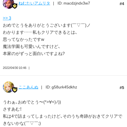
ねむたいアムリタ
ID: macdzjndx3w7
4
>> 3
おめでとうをありがとうございます(￣▽￣)ノ
わかります……私もクリアできるとは、
思ってなかったですw
魔法学園も可愛いんですけど、
本家のがずっと面白いですよね?
2022/04/30 10:46
ここあんぬ
ID: g58urk45dkhz
5
うわぁ、おめでとう〜(*>∀<)ﾉ))
さすあむ！
私は4で詰まってしまったけど、そのうち奇跡がおきてクリアで
きないかな(￣▽￣;)