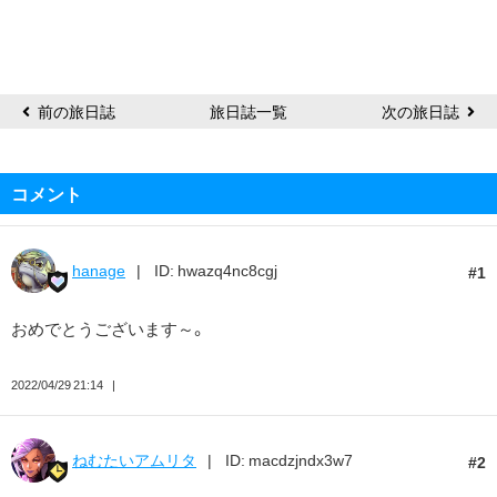
い
ア
ム
リ
前の旅日誌
旅日誌一覧
次の旅日誌
タ
コメント
hanage
ID: hwazq4nc8cgj
1
おめでとうございます～。
2022/04/29 21:14
ねむたいアムリタ
ID: macdzjndx3w7
2