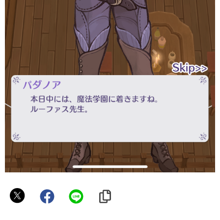
ね
む
た