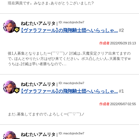
現在満員です。 みなさま、ありがとうございました?
ID: macdzjndx3w7
ねむたいアムリタ
|
【ヴァラファール】の飛翔騎士団へいらっしゃ...
#2
作成者
2022/05/29 15:13
後1人募集となりましたー(￣▽￣)ノ 討滅は、天魔安定クリア出来てますの
で、 ほんとやりたい方はぜひ来てください。 ボス凸したい人、大募集ですw
うちは、討滅は早い者勝ちなので、...
ID: macdzjndx3w7
ねむたいアムリタ
|
【ヴァラファール】の飛翔騎士団へいらっしゃ...
#1
作成者
2022/05/07 02:55
まだ、募集してますので、よろしくー(￣▽￣)ノ
ID: macdzjndx3w7
ねむたいアムリタ
|