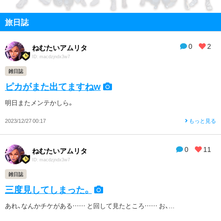
旅日誌
0
2
ねむたいアムリタ
ID: macdzjndx3w7
雑日誌
ピカがまた出てますねw
明日またメンテかしら。
2023/12/27 00:17
もっと見る
0
11
ねむたいアムリタ
ID: macdzjndx3w7
雑日誌
三度見してしまった。
あれ、なんかチケがある…… と回して見たところ…… お、...