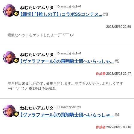
ID: macdzjndx3w7
ねむたいアムリタ
|
【締切】「【推しの子】」コラボSSコンテス...
#8
2023/05/30 22:59
素敵なベットをゲットしたよー(￣▽￣)ノ
ID: macdzjndx3w7
ねむたいアムリタ
|
【ヴァラファール】の飛翔騎士団へいらっしゃ...
#5
作成者
2023/05/25 22:47
空き枠出来ましたので、 募集再開します。 見てる人いたら、よろしくです
ー(￣▽￣)ノ ※1枠は予約済み
ID: macdzjndx3w7
ねむたいアムリタ
|
【ヴァラファール】の飛翔騎士団へいらっしゃ...
#4
作成者
2022/06/19 00:16