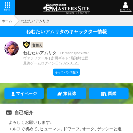
ログイン
MENU
ホーム
ねむたいアムリタ
ねむたいアムリタのキャラクター情報
老舗人
ねむたいアムリタ
ID: macdzjndx3w7
ヴァラファール
所属ギルド: 飛翔騎士団
最終ゲームログイン日: 2025.01.21
キャラバン情報
マイページ
旅日誌
図鑑
自己紹介
よろしくお願いします。
エルフで初めて、ヒューマン、ドワーフ、オーク、ゲッシーと進