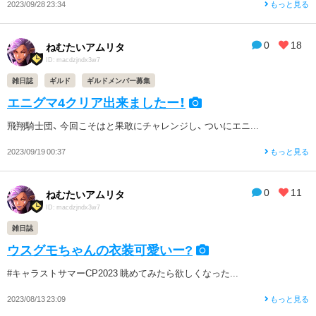
2023/09/28 23:34
もっと見る
0
18
ねむたいアムリタ
ID: macdzjndx3w7
雑日誌
ギルド
ギルドメンバー募集
エニグマ4クリア出来ましたー！
飛翔騎士団、 今回こそはと果敢にチャレンジし、 ついにエニ...
2023/09/19 00:37
もっと見る
0
11
ねむたいアムリタ
ID: macdzjndx3w7
雑日誌
ウスグモちゃんの衣装可愛いー?
#キャラストサマーCP2023 眺めてみたら欲しくなった...
2023/08/13 23:09
もっと見る