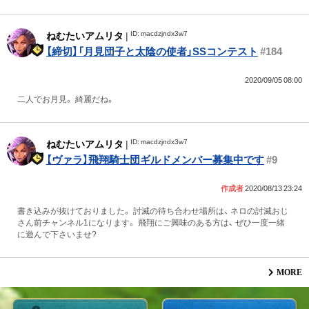
ID: macdzjndx3w7
ねむたいアムリタ
|
【締切】「月見団子と太陰の使者」SSコンテスト
#184
2020/09/05 08:00
二人でお月見。 綺麗だね。
ID: macdzjndx3w7
ねむたいアムリタ
|
【ヴァラ】飛翔騎士団ギルドメンバー募集中です
#9
作成者
2020/08/13 23:24
書き込みが抜けておりました。 討滅の待ち合わせ場所は、 ネロの討滅おじ
さん前チャンネル1になります。 飛翔にご興味のある方は、 ぜひ一度一緒
に遊んで下さいませ?
MORE