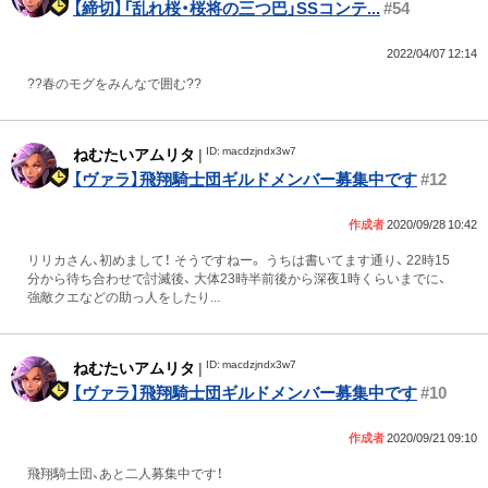
【締切】「乱れ桜・桜将の三つ巴」SSコンテ...
#54
2022/04/07 12:14
??春のモグをみんなで囲む??
ID: macdzjndx3w7
ねむたいアムリタ
|
【ヴァラ】飛翔騎士団ギルドメンバー募集中です
#12
作成者
2020/09/28 10:42
リリカさん、初めまして！ そうですねー。 うちは書いてます通り、 22時15
分から待ち合わせで討滅後、 大体23時半前後から深夜1時くらいまでに、
強敵クエなどの助っ人をしたり...
ID: macdzjndx3w7
ねむたいアムリタ
|
【ヴァラ】飛翔騎士団ギルドメンバー募集中です
#10
作成者
2020/09/21 09:10
飛翔騎士団、あと二人募集中です！