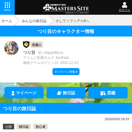
ログイン
MENU
ホーム
みんなの旅日誌
そしてソフィア☆6へ
つり目のキャラクター情報
老舗人
つり目
ID: zhtpqr9fzrce
アイム
所属ギルド: theRaid.
最終ゲームログイン日: 2020.12.23
キャラバン情報
マイページ
旅日誌
図鑑
つり目の旅日誌
2020/03/02 18:33
公開
雑日誌
初心者