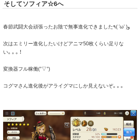
そしてソフィア☆6へ
春節武闘大会頑張ったお陰で無事進化できました٩( 'ω' )و
次はエミリー進化したいけどアニマ50枚くらい足りな
い。。。！
変換器フル稼働(°▽°)
コグマさん進化後がアライグマにしか見えないぞ。。。