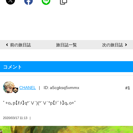
り
目
前の旅日誌
旅日誌一覧
次の旅日誌
コメント
CHANEL
ID: a5cgksq5vmmx
1
ﾟ+o｡p【ｵﾒ】q*´Ⅴ`)(*´Ⅴ`*p【ﾃﾞﾄ】q｡o+ﾟ
2020/03/17 11:13