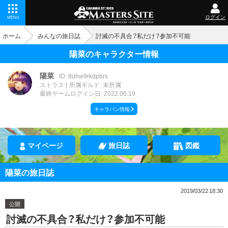
ログイン
MENU
ホーム
みんなの旅日誌
討滅の不具合？私だけ？参加不可能
陽菜のキャラクター情報
陽菜
ID: 8uhw9rkdpbrs
ストラス
所属ギルド: 未所属
最終ゲームログイン日: 2022.06.19
キャラバン情報
マイページ
旅日誌
図鑑
陽菜の旅日誌
2019/03/22 18:30
公開
討滅の不具合？私だけ？参加不可能