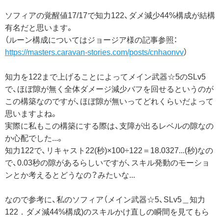
ソフィアの覚醒値17/17で知力122、ダメ減少44%構成が結構
有名だと思います。
（ルーン構成についてはジョージア様の記事参照：
https://masters.caravan-stories.com/posts/cnhaonvv
）
知力を122まで上げることによってメイン武器☆5のSLv5
で、ほぼ隙が無く全体ダメージ減少バフを回せるというのが
この構築なのですが、ほぼ隙が無いってどれくらいだよって
思いますよね。
実際に私もこの構築にする際は、支障が出るレベルの隙なの
か心配でした...。
知力122で、リキャスト22(秒)×100÷122＝18.0327...(秒)なの
で、0.03秒の隙があるらしいですが、スキル発動のモーショ
ンとか考えるとどうなの？みたいな...
なので参考に、私のソフィア（メイン武器☆5、SLv5＿知力
122．ダメ減44%構成)のスキルかけ直しの瞬間を見てもら