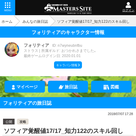
ログイン
MENU
ホーム
みんなの旅日誌
ソフィア覚醒値17/17_知力122のスキル回し
フォリティアのキャラクター情報
フォリティア
ID: n7wyneubnfbu
ストラス
所属ギルド: おつかれさまでした。
最終ゲームログイン日: 2020.01.01
キャラバン情報
マイページ
旅日誌
図鑑
フォリティアの旅日誌
2018/07/07 17:28
公開
攻略
ソフィア覚醒値17/17_知力122のスキル回し