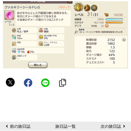
フ
ォ
リ
テ
ィ
ア
前の旅日誌
旅日誌一覧
次の旅日誌