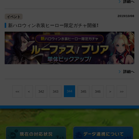
詳細へ
2019/10/08
イベント
新ハロウィン衣装ヒーロー限定ガチャ開催！
詳細へ
344
<<
<
342
343
345
346
>
>>