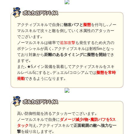
アクティブスキルで自身に
物攻バフと
擬態
を付与し、ノー
マルスキルで次々と敵を倒していく水属性のアタッカー
でございます。
ノーマルスキルは確率で
追加攻撃
も発生するため火力の
ポテンシャルが高く、アクティブスキルは射程5mとなっ
ており対象から
距離のあるタイミングに擬態を開始
でき
ますぞ。
また、★5メイン装備を装着してアクティブスキルをスキ
ルレベル5にすると、デュエル/コロシアムでは
擬態を常時
発動
できるようになります。
高い防御性能を誇るアタッカーでございます。
ノーマルスキルで自身に
ダメージ減少/物・魔防バフを5ス
タック
与え、アクティブスキルで
正面範囲の敵へ強力な一
撃
を繰り出しますぞ。