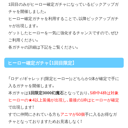
1回目のみがヒーロー確定ガチャになっているピックアップガ
チャを開催しました。
ヒーロー確定ガチャを利用することで、以降ピックアップガチ
ャが出現します。
ゲットしたヒーローを一気に強化するチャンスですので、ぜひ
ご利用ください。
各ガチャの詳細は下記をご覧ください。
ヒーロー確定ガチャ【1回目限定】
「ロディ/ギャレッド(限定ヒーロー)」どちらか1体が確定で手に
入るガチャを開催します。
本ガチャは
1回限定3000幻魔石
となっており、
5枠中4枠は対象
ヒーローの★4以上装備が出現し、最後の1枠はヒーローが確定
で出現します！
すでに仲間にされている方も
アニマが50個
手に入るお得なガ
チャとなっておりますためお見逃しなく！