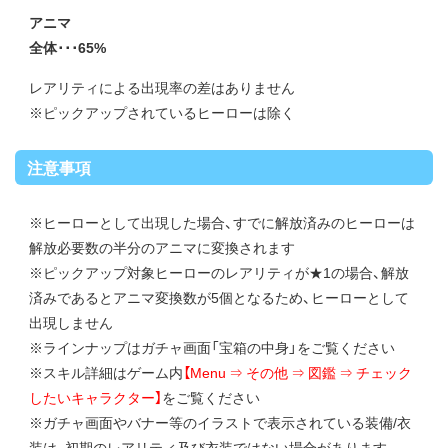
アニマ
全体･･･65%
レアリティによる出現率の差はありません
※ピックアップされているヒーローは除く
注意事項
※ヒーローとして出現した場合、すでに解放済みのヒーローは
解放必要数の半分のアニマに変換されます
※ピックアップ対象ヒーローのレアリティが★1の場合、解放
済みであるとアニマ変換数が5個となるため、ヒーローとして
出現しません
※ラインナップはガチャ画面「宝箱の中身」をご覧ください
※スキル詳細はゲーム内
【Menu ⇒ その他 ⇒ 図鑑 ⇒ チェック
したいキャラクター】
をご覧ください
※ガチャ画面やバナー等のイラストで表示されている装備/衣
装は、初期のレアリティ及び衣装ではない場合があります