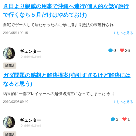
８日より親戚の用事で沖縄へ連行(個人的な話)(旅行
で行くなら５月だけはやめておけ)
自宅でゲームして居たかったのに母に捕まり抵抗の末連行され ...
2019/05/11 09:15
もっと見る
0
26
ギュンター
ID: rb86ndu24nnj
雑日誌
ガダ問題の感想と解決提案(強引すぎるけど解決には
なると思う)
結果的に一部プレイヤーへの超優遇措置になってしまった 今回...
2019/03/06 09:40
もっと見る
3
1
ギュンター
ID: rb86ndu24nnj
雑日誌