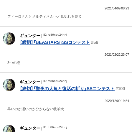
2021/04/09 08:23
フィーロさんとメルティさん⋯と見切れる柴犬
ID: rb86ndu24nnj
ギュンター
|
【締切】「BEASTARS」SSコンテスト
#56
2021/02/22 23:07
3つの橙
ID: rb86ndu24nnj
ギュンター
|
【締切】「聖夜の人魚と復活の祈り」SSコンテスト
#100
2020/12/09 19:54
早いのか遅いのか分からない牧羊犬
ID: rb86ndu24nnj
ギュンター
|