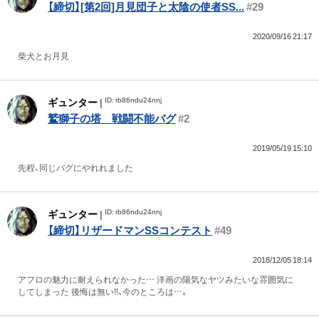
【締切】[第2回]月見団子と太陰の使者SS...
#29
2020/09/16 21:17
柴犬とお月見
ID: rb86ndu24nnj
ギュンター
|
鷲獅子の塔 戦闘不能バグ
#2
2019/05/19 15:10
先程、同じバグにやれれました
ID: rb86ndu24nnj
ギュンター
|
【締切】リザードマンSSコンテスト
#49
2018/12/05 18:14
アフロの魅力に耐えられなかった… 洋画の陽気なヤツみたいな雰囲気に
してしまった 後悔は無い!!、今のところは…。