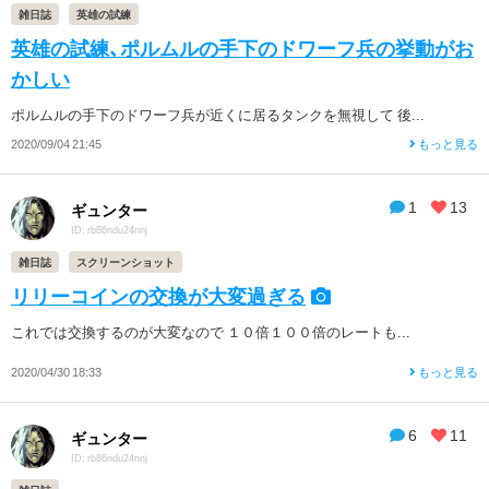
雑日誌
英雄の試練
英雄の試練、ポルムルの手下のドワーフ兵の挙動がお
かしい
ポルムルの手下のドワーフ兵が近くに居るタンクを無視して 後...
2020/09/04 21:45
もっと見る
1
13
ギュンター
ID: rb86ndu24nnj
雑日誌
スクリーンショット
リリーコインの交換が大変過ぎる
これでは交換するのが大変なので １０倍１００倍のレートも...
2020/04/30 18:33
もっと見る
6
11
ギュンター
ID: rb86ndu24nnj