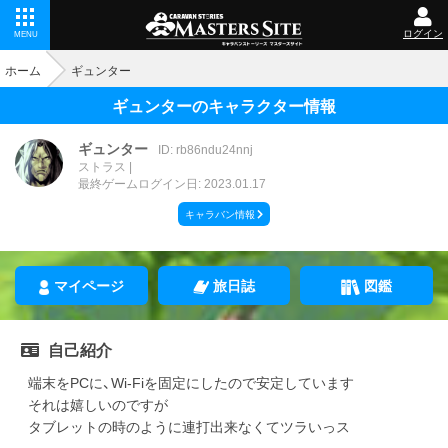
ログイン
MENU
ホーム
ギュンター
ギュンターのキャラクター情報
ギュンター
ID: rb86ndu24nnj
ストラス
最終ゲームログイン日: 2023.01.17
キャラバン情報
マイページ
旅日誌
図鑑
自己紹介
端末をPCに、Wi-Fiを固定にしたので安定しています
それは嬉しいのですが
タブレットの時のように連打出来なくてツラいっス