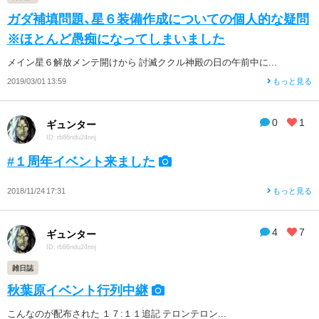
ガダ補填問題、星６装備作成についての個人的な疑問
※ほとんど愚痴になってしまいました
メイン星６解放メンテ開けから 討滅ククル神殿の日の午前中に...
2019/03/01 13:59
もっと見る
0
1
ギュンター
ID: rb86ndu24nnj
#１周年イベント来ました
2018/11/24 17:31
もっと見る
4
7
ギュンター
ID: rb86ndu24nnj
雑日誌
秋葉原イベント行列中継
こんなのが配布された １７:１１追記 テロンテロン...