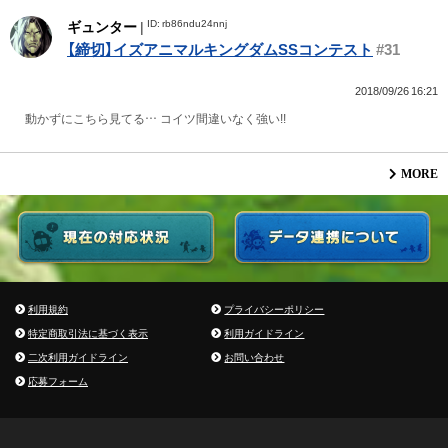
ID: rb86ndu24nnj
ギュンター
|
【締切】イズアニマルキングダムSSコンテスト
#31
2018/09/26 16:21
動かずにこちら見てる… コイツ間違いなく強い!!
MORE
利用規約
プライバシーポリシー
特定商取引法に基づく表示
利用ガイドライン
二次利用ガイドライン
お問い合わせ
応募フォーム