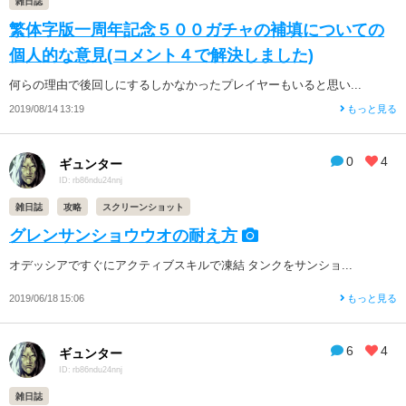
雑日誌
繁体字版一周年記念５００ガチャの補填についての
個人的な意見(コメント４で解決しました)
何らの理由で後回しにするしかなかったプレイヤーもいると思い...
2019/08/14 13:19
もっと見る
0
4
ギュンター
ID: rb86ndu24nnj
雑日誌
攻略
スクリーンショット
グレンサンショウウオの耐え方
オデッシアですぐにアクティブスキルで凍結 タンクをサンショ...
2019/06/18 15:06
もっと見る
6
4
ギュンター
ID: rb86ndu24nnj
雑日誌