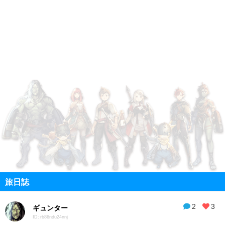
旅日誌
2
3
ギュンター
ID: rb86ndu24nnj