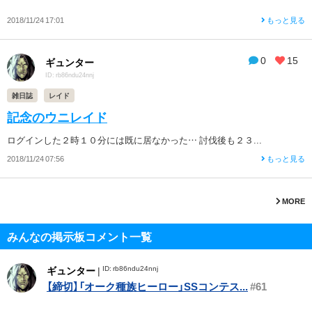
2018/11/24 17:01
もっと見る
0
15
ギュンター
ID: rb86ndu24nnj
雑日誌
レイド
記念のウニレイド
ログインした２時１０分には既に居なかった… 討伐後も２３...
2018/11/24 07:56
もっと見る
MORE
みんなの掲示板コメント一覧
ID: rb86ndu24nnj
ギュンター
|
【締切】「オーク種族ヒーロー」SSコンテス...
#61