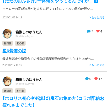
【ただのおふざけ】一体何をやってるんですか...
ヒーローの育成速度があまりに遅くて(主にレベルの限凸が遅い...
2024/01/05 14:19
もっと見る
7
4
箱推しのゆうたん
ID: eb5muu2cyvzq
雑日誌
初心者
星6装備の謎
最近無課金や微課金での補助装備星6埋め報告がちらほら上がっ...
2023/12/17 11:16
もっと見る
0
17
箱推しのゆうたん
ID: eb5muu2cyvzq
雑日誌
初心者
【ホロリス初心者必読】幻魔石の集め方【コラボ配信お
疲れさまでした】