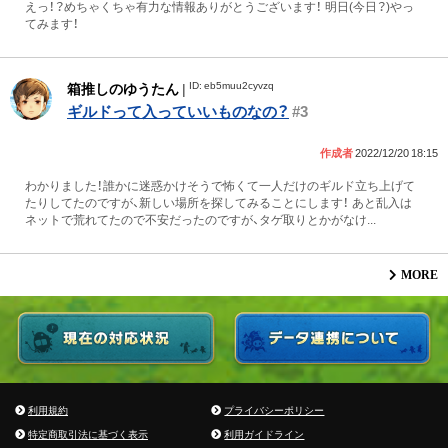
えっ！？めちゃくちゃ有力な情報ありがとうございます！ 明日(今日？)やっ
てみます！
ID: eb5muu2cyvzq
箱推しのゆうたん
|
ギルドって入っていいものなの？
#3
作成者
2022/12/20 18:15
わかりました！誰かに迷惑かけそうで怖くて一人だけのギルド立ち上げて
たりしてたのですが、新しい場所を探してみることにします！ あと乱入は
ネットで荒れてたので不安だったのですが、タゲ取りとかがなけ...
MORE
利用規約
プライバシーポリシー
特定商取引法に基づく表示
利用ガイドライン