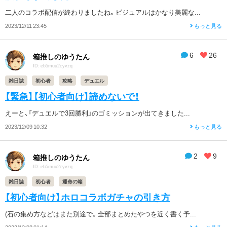
二人のコラボ配信が終わりましたね。ビジュアルはかなり美麗な...
2023/12/11 23:45
もっと見る
6
26
箱推しのゆうたん
ID: eb5muu2cyvzq
雑日誌
初心者
攻略
デュエル
【緊急】【初心者向け】諦めないで！
えーと、「デュエルで3回勝利」のゴミッションが出てきました...
2023/12/09 10:32
もっと見る
2
9
箱推しのゆうたん
ID: eb5muu2cyvzq
雑日誌
初心者
運命の箱
【初心者向け】ホロコラボガチャの引き方
(石の集め方などはまた別途で。全部まとめたやつを近く書く予...