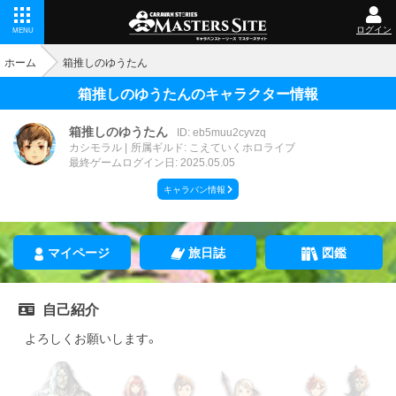
ログイン
MENU
ホーム
箱推しのゆうたん
箱推しのゆうたんのキャラクター情報
箱推しのゆうたん
ID: eb5muu2cyvzq
カシモラル
所属ギルド: こえていくホロライブ
最終ゲームログイン日: 2025.05.05
キャラバン情報
マイページ
旅日誌
図鑑
自己紹介
よろしくお願いします。