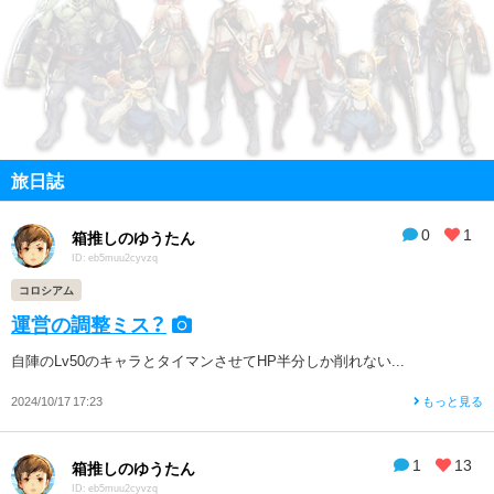
旅日誌
0
1
箱推しのゆうたん
ID: eb5muu2cyvzq
コロシアム
運営の調整ミス？
自陣のLv50のキャラとタイマンさせてHP半分しか削れない...
2024/10/17 17:23
もっと見る
1
13
箱推しのゆうたん
ID: eb5muu2cyvzq