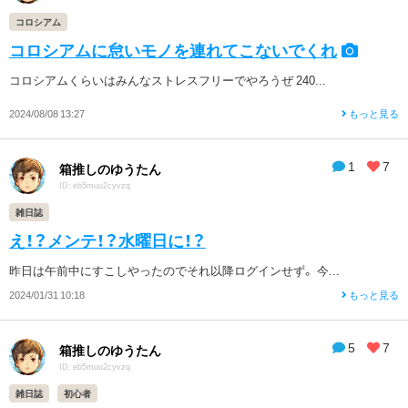
コロシアム
コロシアムに怠いモノを連れてこないでくれ
コロシアムくらいはみんなストレスフリーでやろうぜ 240...
2024/08/08 13:27
もっと見る
1
7
箱推しのゆうたん
ID: eb5muu2cyvzq
雑日誌
え！？メンテ！？水曜日に！？
昨日は午前中にすこしやったのでそれ以降ログインせず。 今...
2024/01/31 10:18
もっと見る
5
7
箱推しのゆうたん
ID: eb5muu2cyvzq
雑日誌
初心者