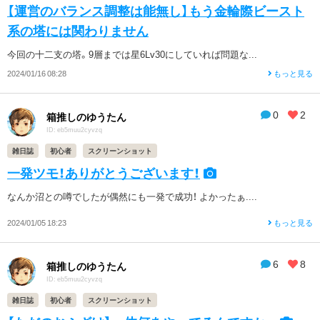
【運営のバランス調整は能無し】もう金輪際ビースト
系の塔には関わりません
今回の十二支の塔。9層までは星6Lv30にしていれば問題な...
2024/01/16 08:28
もっと見る
0
2
箱推しのゆうたん
ID: eb5muu2cyvzq
雑日誌
初心者
スクリーンショット
一発ツモ！ありがとうございます！
なんか沼との噂でしたが偶然にも一発で成功！ よかったぁ....
2024/01/05 18:23
もっと見る
6
8
箱推しのゆうたん
ID: eb5muu2cyvzq
雑日誌
初心者
スクリーンショット