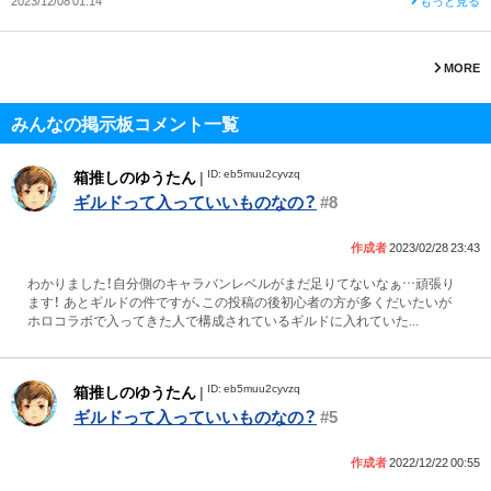
2023/12/08 01:14
もっと見る
MORE
みんなの掲示板コメント一覧
ID: eb5muu2cyvzq
箱推しのゆうたん
|
ギルドって入っていいものなの？
#8
作成者
2023/02/28 23:43
わかりました！自分側のキャラバンレベルがまだ足りてないなぁ…頑張り
ます！ あとギルドの件ですが、この投稿の後初心者の方が多くだいたいが
ホロコラボで入ってきた人で構成されているギルドに入れていた...
ID: eb5muu2cyvzq
箱推しのゆうたん
|
ギルドって入っていいものなの？
#5
作成者
2022/12/22 00:55