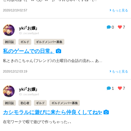
2020/12/19 02:57
もっと見る
0
7
yki「お嬢」
ID: zxcsiei6yjw4
雑日誌
ギルド
ギルドメンバー募集
私のゲームでの日常。
私ときのこちゃん（フレンド）の土曜日の会話の流れ、、 あ...
2020/12/12 03:19
もっと見る
1
7
yki「お嬢」
ID: zxcsiei6yjw4
雑日誌
初心者
ギルド
ギルドメンバー募集
カシモラルに遊びに来たら仲良くしてね✨
在宅ワークで暇で遊びで作っちゃった、、