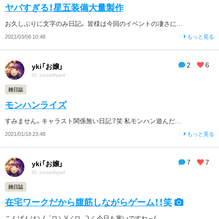
ヤバすぎる！星五装備大量製作
お久しぶりに文字のみ日記。 皆様は今回のイベントの凄さに...
2021/03/06 10:48
もっと見る
2
6
yki「お嬢」
ID: zxcsiei6yjw4
雑日誌
モンハンライズ
すみません。キャラスト関係無い日記？笑 私モンハン遊んだ...
2021/01/18 23:48
もっと見る
7
7
yki「お嬢」
ID: zxcsiei6yjw4
雑日誌
在宅ワークだから腹筋しながらゲーム！！笑
こんばんは＼(゜ロ＼)(／ロ゜)／ 今日も寒いですね～(...