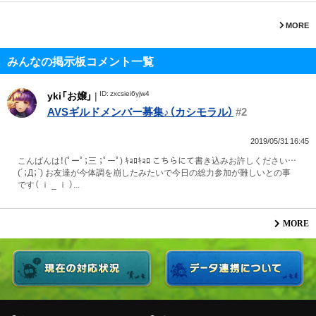
MORE
みんなの掲示板コメント一覧
ID: zxcsiei6yjw4
yki「お嬢」
|
AVSギルドメンバー募集♪（カシモラル）
#2
2019/05/31 16:45
こんばんは！(ﾟーﾟ；三 ；ﾟーﾟ) ｷｮﾛｷｮﾛ こちらにて書き込みお許しください…
(´；Д；`) お友達が今体調を崩したみたいで今日の総力参加が難しいとの事
です（ ｉ _ ｉ ）...
MORE