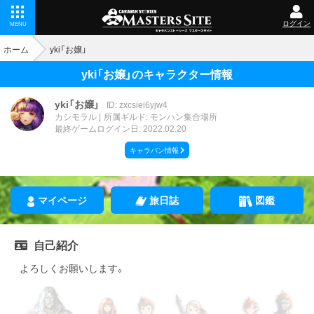
ログイン
MENU
ホーム
yki「お嬢」
yki「お嬢」のキャラクター情報
yki「お嬢」
ID: zxcsiei6yjw4
カシモラル
所属ギルド: モンハン集合場所
最終ゲームログイン日: 2022.02.20
キャラバン情報
マイページ
旅日誌
図鑑
自己紹介
よろしくお願いします。