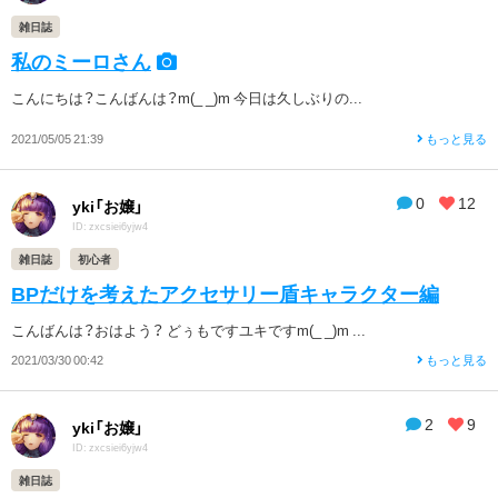
雑日誌
私のミーロさん
こんにちは？こんばんは？m(_ _)m 今日は久しぶりの...
2021/05/05 21:39
もっと見る
0
12
yki「お嬢」
ID: zxcsiei6yjw4
雑日誌
初心者
BPだけを考えたアクセサリー盾キャラクター編
こんばんは？おはよう？ どぅもですユキですm(_ _)m ...
2021/03/30 00:42
もっと見る
2
9
yki「お嬢」
ID: zxcsiei6yjw4
雑日誌