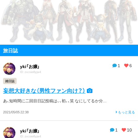
旅日誌
1
6
yki「お嬢」
ID: zxcsiei6yjw4
雑日誌
妄想大好きな（男性ファン向け？）
あ、短時間に二回目日記投稿は、、初、、笑 なにしてるか分...
2021/05/05 22:38
もっと見る
1
10
yki「お嬢」
ID: zxcsiei6yjw4