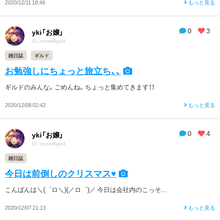
2020/12/11 18:46
もっと見る
0
3
yki「お嬢」
ID: zxcsiei6yjw4
雑日誌
ギルド
お勉強しにちょっと旅立ち、、
ギルドのみんな。ごめんね。ちょっと集めてきます！！
2020/12/08 02:42
もっと見る
0
4
yki「お嬢」
ID: zxcsiei6yjw4
雑日誌
今日は前倒しのクリスマス♥️
こんばんは＼(゜ロ＼)(／ロ゜)／ 今日は会社内のこっそ...
2020/12/07 21:13
もっと見る