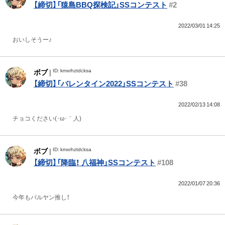
【締切】「猿島BBQ探検記」SSコンテスト
#2
2022/03/01 14:25
おいしそうー♪
ID: kmxrhztdcksa
ボブ
|
【締切】「バレンタイン2022」SSコンテスト
#38
2022/02/13 14:08
チョコください(･ω･｀人)
ID: kmxrhztdcksa
ボブ
|
【締切】「降臨！ 八福神」SSコンテスト
#108
2022/01/07 20:36
今年もパルヤン推し！