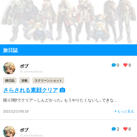
旅日誌
0
9
ボブ
ID: kmxrhztdcksa
雑日誌
攻略
スクリーンショット
さらされる素顔クリア
残り0秒でクリア～しんどかった。もうやりたくないし、できな...
2021/12/13 00:18
もっと見る
2
8
ボブ
ID: kmxrhztdcksa