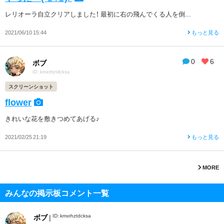
レリオーラ自立クリアしました！ 最初に右の飛んでくる人を倒...
2021/06/10 15:44
もっと見る
0
6
ボブ
ID: kmxrhztdcksa
スクリーンショット
flower
きれいな花を敷きつめてあげる♪
2021/02/25 21:19
もっと見る
MORE
みんなの掲示板コメント一覧
ID: kmxrhztdcksa
ボブ
|