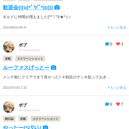
歓迎会(((o(*ﾟ∀ﾟ*)o)))
ギルドに仲間が増えました(*^▽^)/★*☆♪
2021/08/10 09:47
もっと見る
0
3
ボブ
ID: kmxrhztdcksa
攻略
スクリーンショット
ルーファスげっとー
メンテ前にクリアできて良かった！ ４戦目のデッキ貼っておき...
2021/07/18 17:32
もっと見る
5
7
ボブ
ID: kmxrhztdcksa
雑日誌
攻略
スクリーンショット
やったー(*≧∇≦)ﾉ