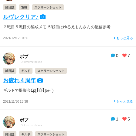
雑日誌
攻略
スクリーンショット
ルヴレクリア♪
２戦目５戦目の編成メモ ５戦目はゆるえもんさんの配信参考...
2021/12/12 10:36
もっと見る
0
7
ボブ
ID: kmxrhztdcksa
雑日誌
ギルド
スクリーンショット
お疲れ４周年
ギルドで撮影会Σp[【◎】]ω・´)
2021/11/30 13:38
もっと見る
1
5
ボブ
ID: kmxrhztdcksa
雑日誌
ギルド
スクリーンショット