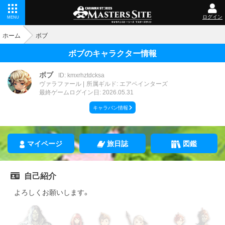
ログイン
MENU
ホーム
ボブ
ボブのキャラクター情報
ボブ
ID: kmxrhztdcksa
ヴァラファール
所属ギルド: エアペインターズ
最終ゲームログイン日: 2026.05.31
キャラバン情報
マイページ
旅日誌
図鑑
自己紹介
よろしくお願いします。