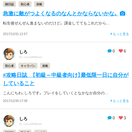
雑日誌
初心者
攻略
急激に敵がつよくなるのなんとかならないかな。
転生後ぜんぜん進まないのだけど。 課金しててもこれだから...
2017/12/31 12:57
もっと見る
0
6
しろ
ID: cezus9h68mev
初心者
キャラバン
攻略
#攻略日誌 【初級～中級者向け】最低限一日に自分が
していること
こんにちわ、しろです。 プレイをしていくとなかなか自分の...
2017/12/30 17:08
もっと見る
0
3
しろ
ID: cezus9h68mev