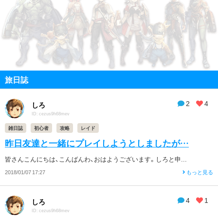
旅日誌
2
4
しろ
ID: cezus9h68mev
雑日誌
初心者
攻略
レイド
昨日友達と一緒にプレイしようとしましたが…
皆さんこんにちは、こんばんわ、おはようございます。しろと申...
2018/01/07 17:27
もっと見る
4
1
しろ
ID: cezus9h68mev