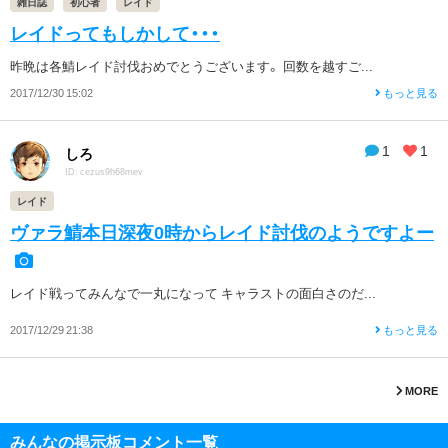
雑日誌
初心者
レイド
レイドってもしかして・・・
昨晩は各鯖レイド討伐おめでとうございます。 回数を越すご...
2017/12/30 15:02
もっと見る
1
1
しろ
ID: cezus9h68mev
レイド
ヴァラ鯖本日深夜0時からレイド討伐のようですよー
レイド戦ってみんなで一丸になって キャラストの面白さのだ...
2017/12/29 21:38
もっと見る
MORE
みんなの掲示板コメント一覧