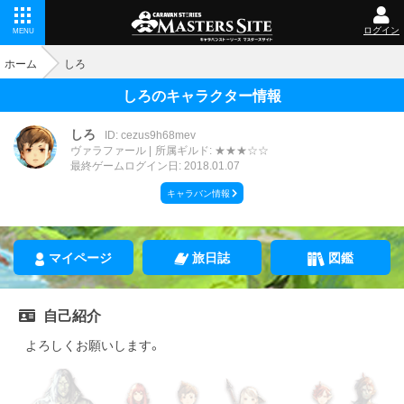
ログイン
MENU
ホーム
しろ
しろのキャラクター情報
しろ
ID: cezus9h68mev
ヴァラファール
所属ギルド: ★★★☆☆
最終ゲームログイン日: 2018.01.07
キャラバン情報
マイページ
旅日誌
図鑑
自己紹介
よろしくお願いします。