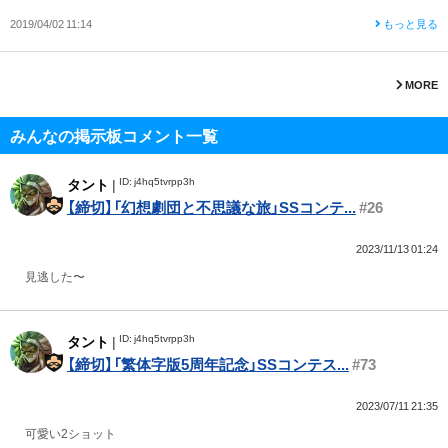
2019/04/02 11:14
もっと見る
MORE
みんなの掲示板コメント一覧
ID: j4hq5tvrpp3h
タント
|
【締切】「幻想劇団と不思議な旅」SSコンテ...
#26
2023/11/13 01:24
見逃した〜
ID: j4hq5tvrpp3h
タント
|
【締切】「繁体字版5周年記念」SSコンテス...
#73
2023/07/11 21:35
可愛い2ショット