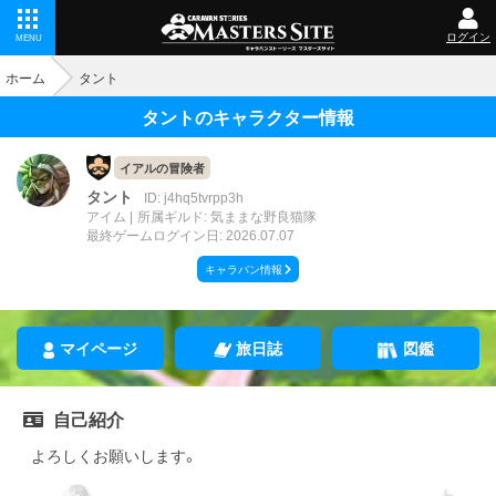
ログイン
MENU
ホーム
タント
タントのキャラクター情報
イアルの冒険者
タント
ID: j4hq5tvrpp3h
アイム
所属ギルド: 気ままな野良猫隊
最終ゲームログイン日: 2026.07.07
キャラバン情報
マイページ
旅日誌
図鑑
自己紹介
よろしくお願いします。