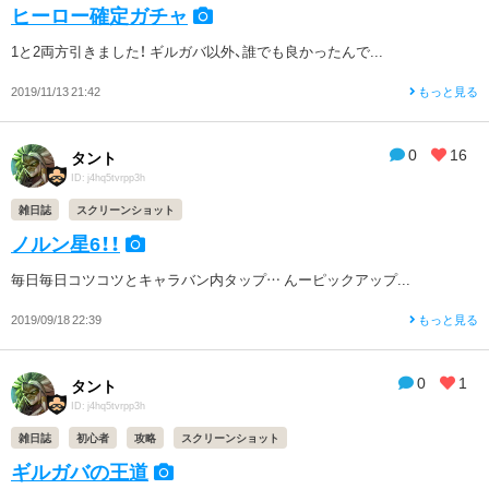
ヒーロー確定ガチャ
1と2両方引きました！ ギルガバ以外、誰でも良かったんで...
2019/11/13 21:42
もっと見る
0
16
タント
ID: j4hq5tvrpp3h
雑日誌
スクリーンショット
ノルン星6！！
毎日毎日コツコツとキャラバン内タップ… んーピックアップ...
2019/09/18 22:39
もっと見る
0
1
タント
ID: j4hq5tvrpp3h
雑日誌
初心者
攻略
スクリーンショット
ギルガバの王道