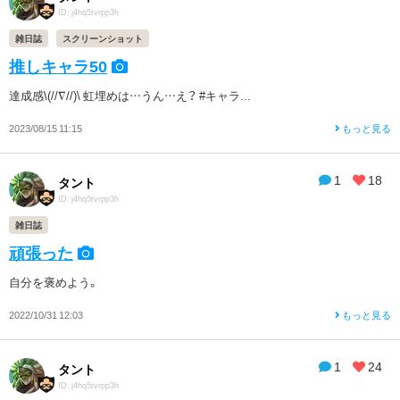
ID: j4hq5tvrpp3h
雑日誌
スクリーンショット
推しキャラ50
達成感\(//∇//)\ 虹埋めは…うん…え？ #キャラ...
2023/08/15 11:15
もっと見る
1
18
タント
ID: j4hq5tvrpp3h
雑日誌
頑張った
自分を褒めよう。
2022/10/31 12:03
もっと見る
1
24
タント
ID: j4hq5tvrpp3h