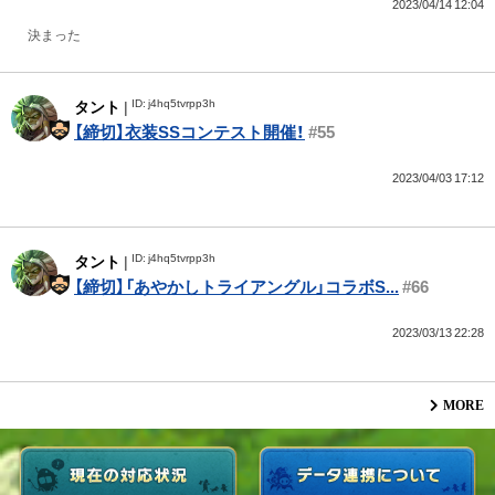
2023/04/14 12:04
決まった
ID: j4hq5tvrpp3h
タント
|
【締切】衣装SSコンテスト開催！
#55
2023/04/03 17:12
ID: j4hq5tvrpp3h
タント
|
【締切】「あやかしトライアングル」コラボS...
#66
2023/03/13 22:28
MORE