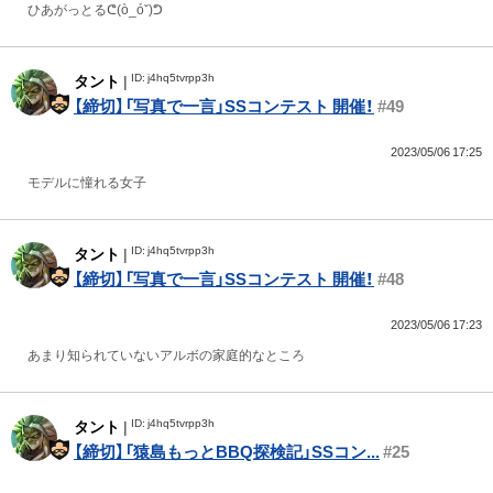
ひあがっとるᕦ(ò_óˇ)ᕤ
ID: j4hq5tvrpp3h
タント
|
【締切】「写真で一言」SSコンテスト 開催！
#49
2023/05/06 17:25
モデルに憧れる女子
ID: j4hq5tvrpp3h
タント
|
【締切】「写真で一言」SSコンテスト 開催！
#48
2023/05/06 17:23
あまり知られていないアルボの家庭的なところ
ID: j4hq5tvrpp3h
タント
|
【締切】「猿島もっとBBQ探検記」SSコン...
#25