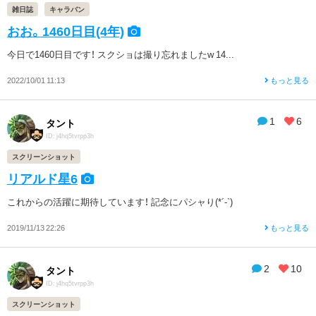
雑日誌
キャラバン
おお。1460日目(4年)
今日で1460日目です！ スクショは撮り忘れましたw 14...
2022/10/01 11:13
もっと見る
1
6
タント
ID: j4hq5tvrpp3h
スクリーンショット
リアルド星6
これからの活躍に期待しています！ 記念にパシャり(*´-`)
2019/11/13 22:26
もっと見る
2
10
タント
ID: j4hq5tvrpp3h
スクリーンショット