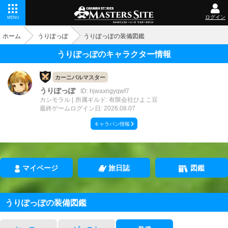
ログイン
MENU
ホーム
うりぽっぽ
うりぽっぽの装備図鑑
うりぽっぽのキャラクター情報
カーニバルマスター
うりぽっぽ
ID: hjwaxngyqwf7
カシモラル
所属ギルド: 有限会社ひよこ豆
最終ゲームログイン日: 2026.08.07
キャラバン情報
マイページ
旅日誌
図鑑
うりぽっぽの装備図鑑