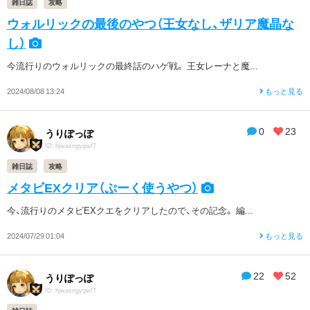
雑日誌
攻略
ウォルリックの最後のやつ（王女なし、ザリア魔晶な
し）
今流行りのウォルリックの最終話のハゲ戦。 王女レーナと魔...
2024/08/08 13:24
もっと見る
0
23
うりぽっぽ
ID: hjwaxngyqwf7
雑日誌
攻略
メタビEXクリア（ぷーく使うやつ）
今、流行りのメタビEXクエをクリアしたので、その記念。 編...
2024/07/29 01:04
もっと見る
22
52
うりぽっぽ
ID: hjwaxngyqwf7