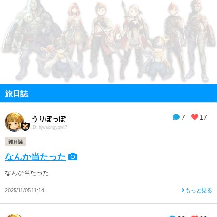
旅日誌
7
17
うりぽっぽ
ID: hjwaxngyqwf7
雑日誌
なんか当たった
なんか当たった
2025/11/05 11:14
もっと見る