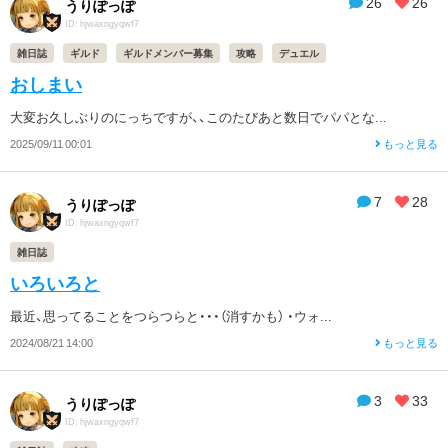
26
26
うりぽっぽ
ID: hjwaxngyqwf7
雑日誌
ギルド
ギルドメンバー募集
攻略
デュエル
おしまい
大変お久しぶりのにっちですが、、このたびあと数日でパパとな...
2025/09/11 00:01
もっと見る
7
28
うりぽっぽ
ID: hjwaxngyqwf7
雑日誌
いろいろと
最近、思ってることをつらつらと・・・（消すかも） ・ウォ...
2024/08/21 14:00
もっと見る
3
33
うりぽっぽ
ID: hjwaxngyqwf7