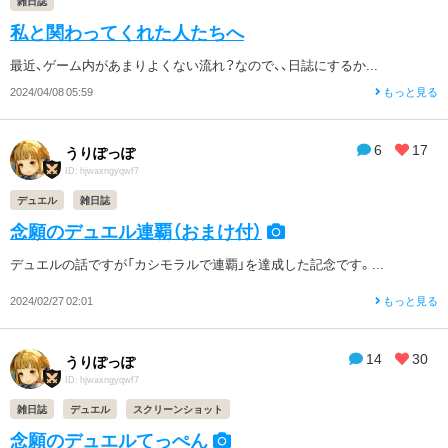
雑日誌
私と関わってくれた人たちへ
最近、ゲーム内があまりよくない流れ？なので、、日誌にするか...
2024/04/08 05:59
もっと見る
6
17
うりぽっぽ
ID: hjwaxngyqwf7
デュエル
雑日誌
念願のデュエル連覇（おまけ付）
デュエルの話ですが「カシモラルで連覇」を達成した記念です。...
2024/02/27 02:01
もっと見る
14
30
うりぽっぽ
ID: hjwaxngyqwf7
雑日誌
デュエル
スクリーンショット
念願のデュエルてっぺん