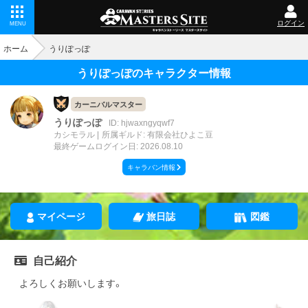
ログイン
MENU
ホーム
うりぽっぽ
うりぽっぽのキャラクター情報
カーニバルマスター
うりぽっぽ
ID: hjwaxngyqwf7
カシモラル
所属ギルド: 有限会社ひよこ豆
最終ゲームログイン日: 2026.08.10
キャラバン情報
マイページ
旅日誌
図鑑
自己紹介
よろしくお願いします。