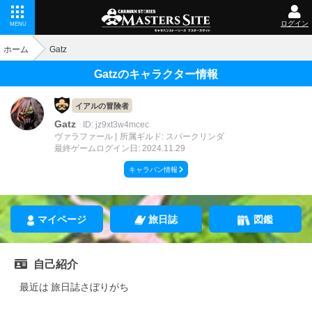
ログイン
MENU
ホーム
Gatz
Gatzのキャラクター情報
イアルの冒険者
Gatz
ID: jz9xt3w4mcec
ヴァラファール
所属ギルド: スパークリンダ
最終ゲームログイン日: 2024.11.29
キャラバン情報
マイページ
旅日誌
図鑑
自己紹介
最近は 旅日誌さぼりがち