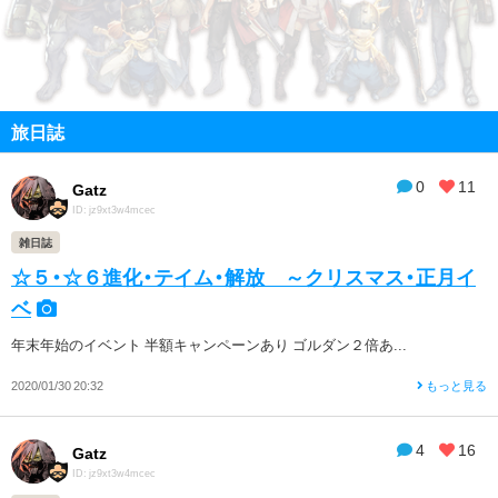
旅日誌
0
11
Gatz
ID: jz9xt3w4mcec
雑日誌
☆５・☆６進化・テイム・解放 ～クリスマス・正月イ
ベ
年末年始のイベント 半額キャンペーンあり ゴルダン２倍あ...
2020/01/30 20:32
もっと見る
4
16
Gatz
ID: jz9xt3w4mcec