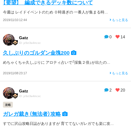
【要望】 編成できるデッキ数について
今週は レイドイベントのため ０時過ぎの 一番人が集まる時...
2019/11/10 12:44
もっと見る
0
14
Gatz
ID: jz9xt3w4mcec
久しぶりのゴルダン金塊200
めちゃくちゃ久しぶりに アロティ占いで「採集２倍」が出たの...
2019/11/08 23:17
もっと見る
2
20
Gatz
ID: jz9xt3w4mcec
攻略
ガレガ裁き（無法者）攻略
すでに沢山攻略日誌がありますが 育ててないガレガでも楽に攻...