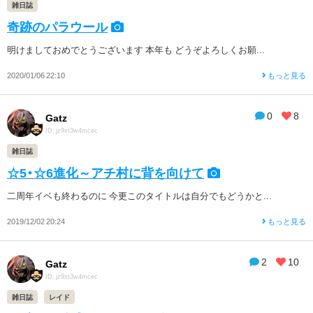
雑日誌
奇跡のパラウール
明けましておめでとうございます 本年も どうぞよろしくお願...
2020/01/06 22:10
もっと見る
0
8
Gatz
ID: jz9xt3w4mcec
雑日誌
☆5・☆6進化～アチ村に背を向けて
二周年イベも終わるのに 今更このタイトルは自分でもどうかと...
2019/12/02 20:24
もっと見る
2
10
Gatz
ID: jz9xt3w4mcec
雑日誌
レイド