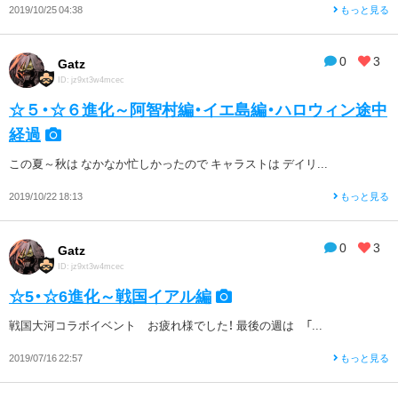
2019/10/25 04:38
もっと見る
0
3
Gatz
ID: jz9xt3w4mcec
☆５・☆６進化～阿智村編・イエ島編・ハロウィン途中
経過
この夏～秋は なかなか忙しかったので キャラストは デイリ...
2019/10/22 18:13
もっと見る
0
3
Gatz
ID: jz9xt3w4mcec
☆5・☆6進化～戦国イアル編
戦国大河コラボイベント お疲れ様でした！ 最後の週は 「...
2019/07/16 22:57
もっと見る