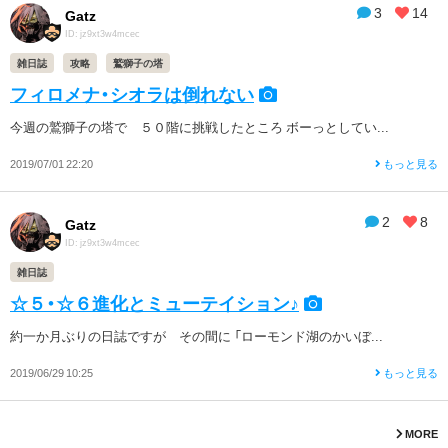
3
14
Gatz
ID: jz9xt3w4mcec
雑日誌
攻略
鷲獅子の塔
フィロメナ・シオラは倒れない
今週の鷲獅子の塔で ５０階に挑戦したところ ボーっとしてい...
2019/07/01 22:20
もっと見る
2
8
Gatz
ID: jz9xt3w4mcec
雑日誌
☆５・☆６進化とミューテイション♪
約一か月ぶりの日誌ですが その間に 「ローモンド湖のかいぼ...
2019/06/29 10:25
もっと見る
MORE