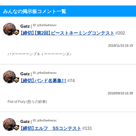
みんなの掲示板コメント一覧
ID: jz9xt3w4mcec
Gatz
|
【締切】【第2回】ビーストネーミングコンテスト
#202
2018/11/15 16:19
パァーーーーンプキィーーーーーンヌ♪
ID: jz9xt3w4mcec
Gatz
|
【締切】バンド名募集！！
#74
2018/09/18 16:38
Fist of Fury (怒りの鉄拳)
ID: jz9xt3w4mcec
Gatz
|
【締切】エルフ SSコンテスト
#131