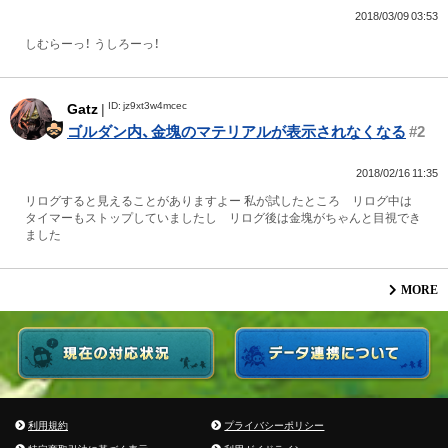
2018/03/09 03:53
しむらーっ！ うしろーっ！
ID: jz9xt3w4mcec
Gatz
|
ゴルダン内、金塊のマテリアルが表示されなくなる
#2
2018/02/16 11:35
リログすると見えることがありますよー 私が試したところ リログ中は
タイマーもストップしていましたし リログ後は金塊がちゃんと目視でき
ました
MORE
利用規約
プライバシーポリシー