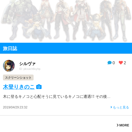
旅日誌
0
2
シルヴァ
ID: pkvuich6vyhp
スクリーンショット
木登りきのこ
木に登るキノコと心配そうに見ているキノコに遭遇！！ その後...
2019/04/29 23:32
もっと見る
MORE