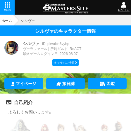
ログイン
MENU
ホーム
シルヴァ
シルヴァのキャラクター情報
シルヴァ
ID: pkvuich6vyhp
ヴァラファール
所属ギルド: ReACT
最終ゲームログイン日: 2026.08.07
キャラバン情報
マイページ
旅日誌
図鑑
自己紹介
よろしくお願いします。