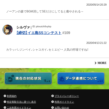
2020/05/14 20:29
ノーアンの森でBGM消してSEだけにしてると癒やされる～
ID: pkvuich6vyhp
シルヴァ
|
【締切】イエ島SSコンテスト
#109
2020/04/13 21:22
カラッパ、ジンベイ、シャコガイ、セミエビ・・ 人気の狩場ですね！
MORE
利用規約
プライバシーポリシー
特定商取引法に基づく表示
利用ガイドライン
二次利用ガイドライン
お問い合わせ