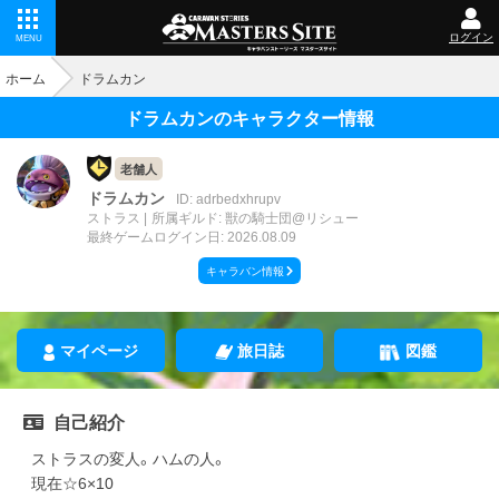
ログイン
MENU
ホーム
ドラムカン
ドラムカンのキャラクター情報
老舗人
ドラムカン
ID: adrbedxhrupv
ストラス
所属ギルド: 獣の騎士団@リシュー
最終ゲームログイン日: 2026.08.09
キャラバン情報
マイページ
旅日誌
図鑑
自己紹介
ストラスの変人。ハムの人。
現在☆6×10