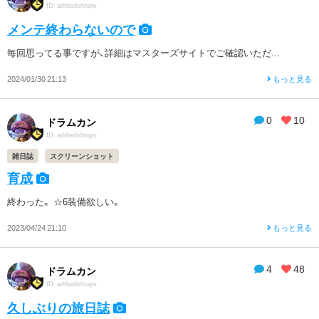
ID: adrbedxhrupv
メンテ終わらないので
毎回思ってる事ですが、詳細はマスターズサイトでご確認いただ...
2024/01/30 21:13
もっと見る
0
10
ドラムカン
ID: adrbedxhrupv
雑日誌
スクリーンショット
育成
終わった。 ☆6装備欲しい。
2023/04/24 21:10
もっと見る
4
48
ドラムカン
ID: adrbedxhrupv
久しぶりの旅日誌