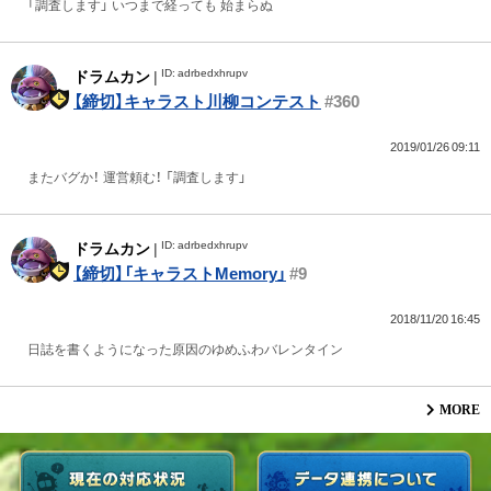
「調査します」 いつまで経っても 始まらぬ
ID: adrbedxhrupv
ドラムカン
|
【締切】キャラスト川柳コンテスト
#360
2019/01/26 09:11
またバグか！ 運営頼む！ 「調査します」
ID: adrbedxhrupv
ドラムカン
|
【締切】「キャラストMemory」
#9
2018/11/20 16:45
日誌を書くようになった原因のゆめふわバレンタイン
MORE