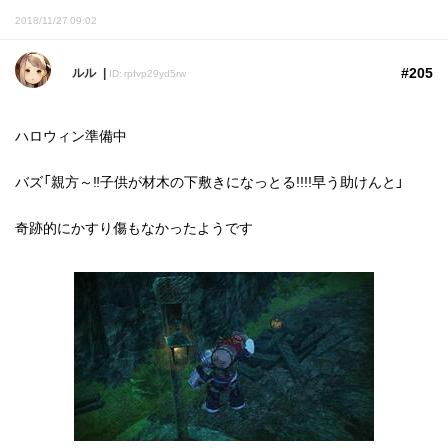
2018/11/27 09:02
#205
ルル
ID: rpfvp29yd5rw
ハロウィン準備中
バズ「親方～‼️子供が材木の下敷きになっとる!!!!早う助けんと」
奇跡的にかすり傷もなかったようです