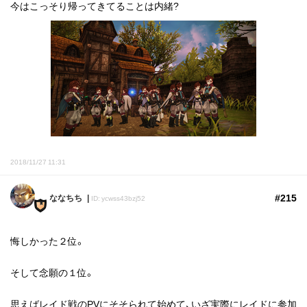
今はこっそり帰ってきてることは内緒?
2018/11/27 11:31
#215
ななちち
ID: ycwss43bzj52
悔しかった２位。
そして念願の１位。
思えばレイド戦のPVにそそられて始めて、いざ実際にレイドに参加