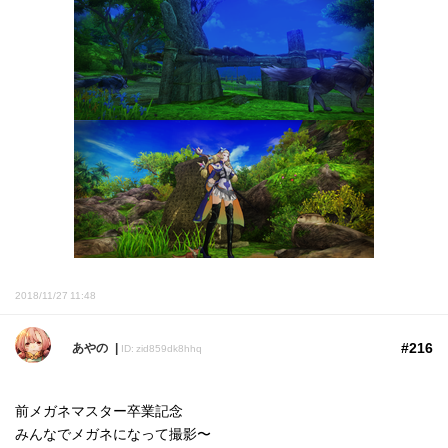
2018/11/27 11:48
#216
あやの
ID: zid859dk8hhq
前メガネマスター卒業記念
みんなでメガネになって撮影〜