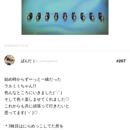
2018/11/27 10:10
#207
ぱんだ
ID: in33vyg54nsr
始め時からずーっと一緒だった
ラルミミちゃん！！
色んなところにいきました( ´-` )
そして色々楽しませてくれました♡
これからも共に頑張って行きたいと
思ってます( ˊᵕˋ )♡
＊3枚目はにらめっこしてた所を