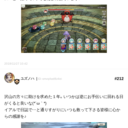
2018/11/27 10:42
#212
ユズノハ
ID: smvq4wd8z4ei
沢山の方々に助けを求めた１年。いつかは逆にお手伝いに回れる日
がくると良いな(*´ω｀*)
イアルで日誌で…と通りすがりにいつも救って下さる皆様に心か
らの感謝を♪