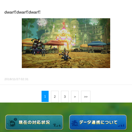
dwarf！dwarf！dwarf！
2018/11/27 02:31
1
2
3
>
>>