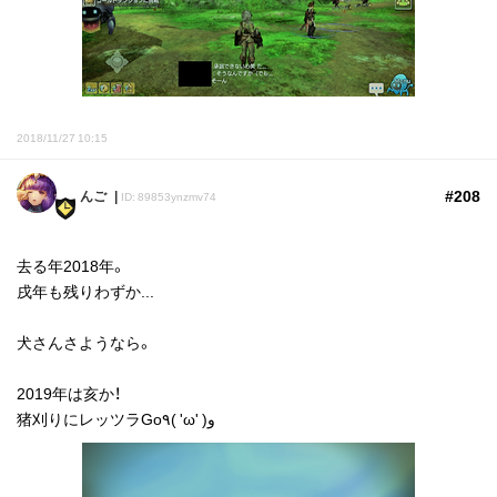
2018/11/27 10:15
#208
んご
ID: 89853ynzmv74
去る年2018年。
戌年も残りわずか...
犬さんさようなら。
2019年は亥か！
猪刈りにレッツラGo٩( 'ω' )و