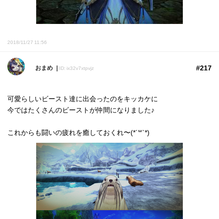
2018/11/27 11:56
#217
おまめ
ID: ix32v7xtpvjz
可愛らしいビースト達に出会ったのをキッカケに
今ではたくさんのビーストが仲間になりました♪
これからも闘いの疲れを癒しておくれ〜(*´꒳`*)