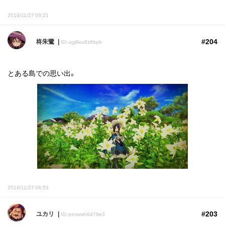
2018/11/27 08:21
#204
柊朱鷺
ID: ugj8eu8z6bpb
とある島での思い出。
2018/11/27 06:53
#203
ユカリ
ID: peswwh6d78e3