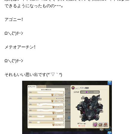
できるようになったものの・・・。
アゴニー！
Ω＼ζ°)ﾁｰﾝ
メテオアーチン！
Ω＼ζ°)ﾁｰﾝ
それもいい思い出です(*´▽｀*)