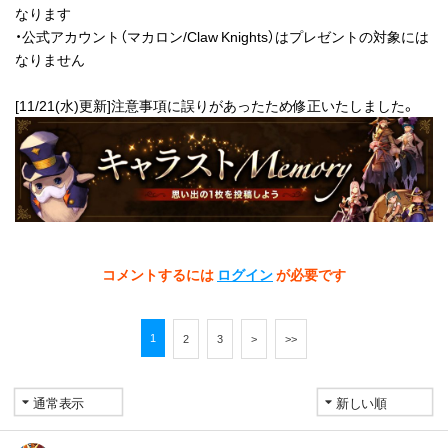
なります
・公式アカウント（マカロン/Claw Knights）はプレゼントの対象には
なりません
[11/21(水)更新]注意事項に誤りがあったため修正いたしました。
コメントするには
ログイン
が必要です
1
2
3
>
>>