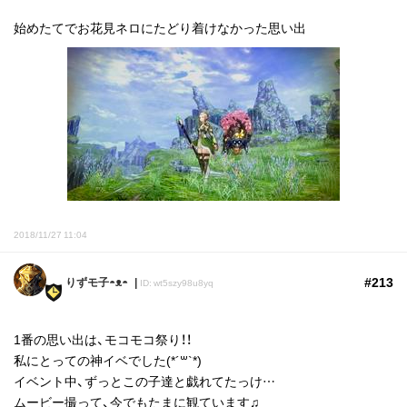
始めたてでお花見ネロにたどり着けなかった思い出
2018/11/27 11:04
#213
りずモ子◓ᴥ◓
ID: wt5szy98u8yq
1番の思い出は、モコモコ祭り！！
私にとっての神イベでした(*´꒳`*)
イベント中、ずっとこの子達と戯れてたっけ…
ムービー撮って、今でもたまに観ています♫