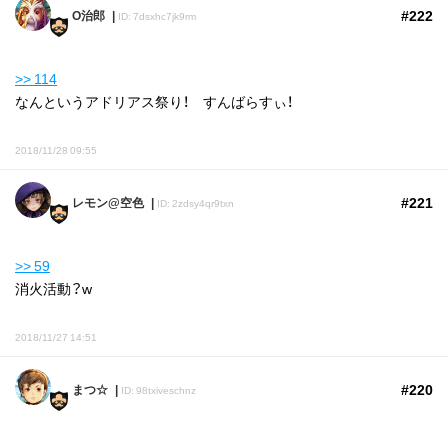
#222
O治郎
ID: 7dsxhc7jk9rm
>> 114
なんというアドリアス祭り！ すんばらすぃ！
2018/11/28 09:55
#221
レモン@空色
ID: 2zdsy4qr9txn
>> 59
消火活動？w
2018/11/27 14:51
#220
まつ☆
ID: 98txiveschnz