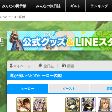
みんなの掲示板
みんなの旅日誌
ギルド
ランキング
ベビのヒーロー図鑑
マイページ
旅日誌
図鑑
運が強いベビのヒーロー図鑑
ヒーロー
ビースト
装