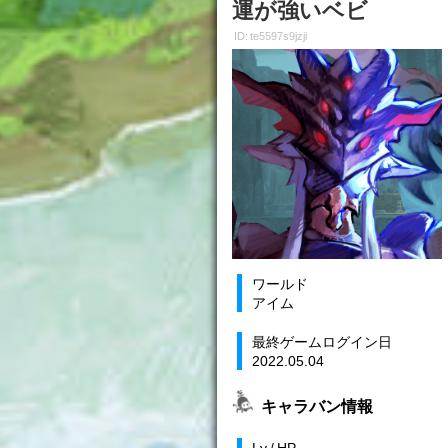
運が強いベビ
ID: te5597s9jzji
ワールド
アイム
最終ゲームログイン日
2022.05.04
キャラバン情報
Lv / HP