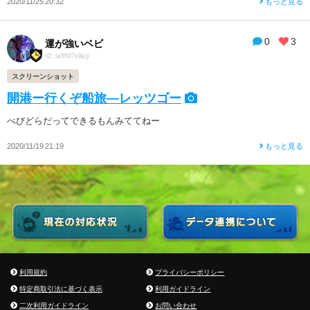
2020/11/25 20:32
もっと見る
0
3
運が強いベビ
ID: te5597s9jzji
スクリーンショット
開港ー行くぞ船旅―レッツゴー
べびどらだってできるもんみててねー
2020/11/19 21:19
もっと見る
利用規約
プライバシーポリシー
特定商取引法に基づく表示
利用ガイドライン
二次利用ガイドライン
お問い合わせ