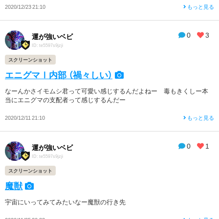
2020/12/23 21:10
もっと見る
0
3
運が強いベビ
ID: te5597s9jzji
スクリーンショット
エニグマⅠ内部 （禍々しい）
なーんかさイモムシ君って可愛い感じするんだよねー 毒もきくしー本
当にエニグマの支配者って感じするんだー
2020/12/11 21:10
もっと見る
0
1
運が強いベビ
ID: te5597s9jzji
スクリーンショット
魔獣
宇宙にいってみてみたいなー魔獣の行き先