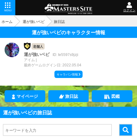
ログイン
MENU
ホーム
運が強いベビ
旅日誌
運が強いベビのキャラクター情報
老舗人
運が強いベビ
ID: te5597s9jzji
アイム
最終ゲームログイン日: 2022.05.04
キャラバン情報
マイページ
旅日誌
図鑑
運が強いベビの旅日誌