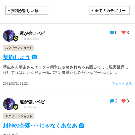
0
3
運が強いベビ
ID: te5597s9jzji
スクリーンショット
契約しよう
芋虫さん芋虫さんエニグマ簡単に攻略されちゃあ困るでしょ現実世界に
移行すればいいんだよー私バフン魔獣たちみたいんだー ねえい...
2021/02/11 21:22
もっと見る
2
3
運が強いベビ
ID: te5597s9jzji
スクリーンショット
封神の奈落・・・じゃなくあなあ