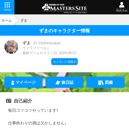
ログイン
MENU
ホーム
ずま
ずまのキャラクター情報
ずま
ID: 5586tr4aukab
ヴァラファール
最終ゲームログイン日: 2026.08.07
キャラバン情報
マイページ
旅日誌
図鑑
自己紹介
毎日コツコツやっています！
仕事終わりの酒は欠かしません。