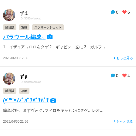
0
6
ずま
ID: 5586tr4aukab
雑日誌
攻略
スクリーンショット
バラウール編成。
1 イザイア→ロロをタゲ 2 ギャビン→左に 3 ガルフ→...
2023/06/08 17:36
もっと見る
0
4
ずま
ID: 5586tr4aukab
雑日誌
攻略
(*´꒳`*ﾉﾉﾞﾊﾟﾁﾊﾟﾁﾊﾟﾁ
簡単攻略。 まずヴォグ、フィロをギャビンにタゲ。 レオ...
2023/04/30 21:56
もっと見る