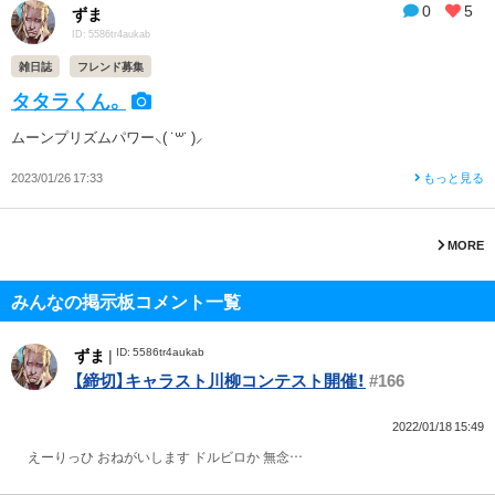
0
5
ずま
ID: 5586tr4aukab
雑日誌
フレンド募集
タタラくん。
ムーンプリズムパワー⸜( ˙꒳˙ )⸝
2023/01/26 17:33
もっと見る
MORE
みんなの掲示板コメント一覧
ID: 5586tr4aukab
ずま
|
【締切】キャラスト川柳コンテスト開催！
#166
2022/01/18 15:49
えーりっひ おねがいします ドルビロか 無念…