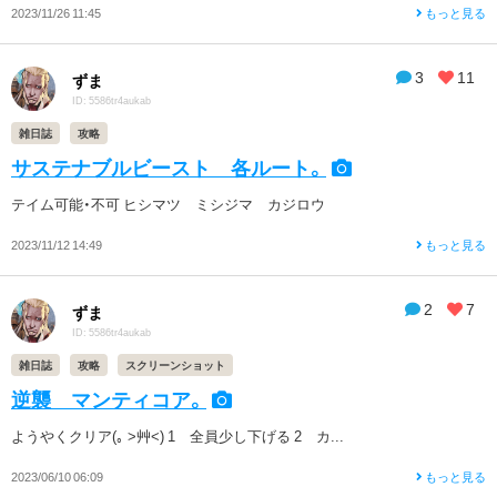
2023/11/26 11:45
もっと見る
3
11
ずま
ID: 5586tr4aukab
雑日誌
攻略
サステナブルビースト 各ルート。
テイム可能・不可 ヒシマツ ミシジマ カジロウ
2023/11/12 14:49
もっと見る
2
7
ずま
ID: 5586tr4aukab
雑日誌
攻略
スクリーンショット
逆襲 マンティコア。
ようやくクリア(｡ >艸<) 1 全員少し下げる 2 カ...
2023/06/10 06:09
もっと見る