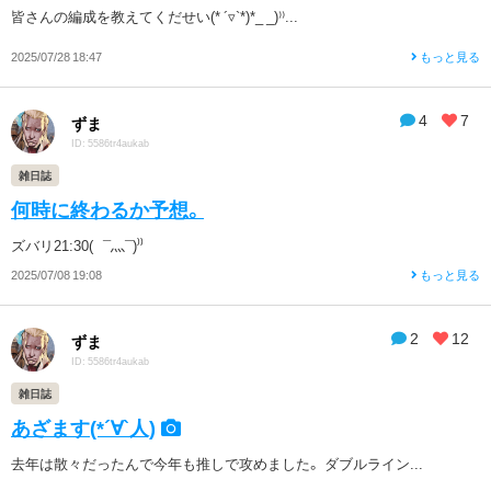
皆さんの編成を教えてくだせい(* ´▿`*)*_ _)⁾⁾...
2025/07/28 18:47
もっと見る
4
7
ずま
ID: 5586tr4aukab
雑日誌
何時に終わるか予想。
ズバリ21:30( ¯灬¯)⁾⁾
2025/07/08 19:08
もっと見る
2
12
ずま
ID: 5586tr4aukab
雑日誌
あざます(*´∀`人)
去年は散々だったんで今年も推しで攻めました。 ダブルライン...