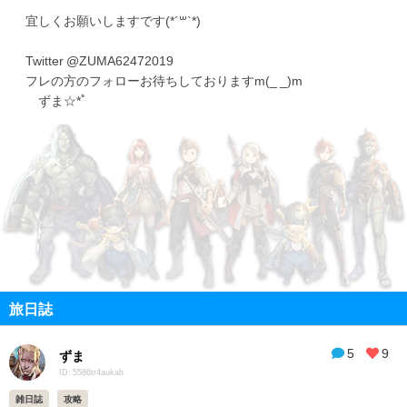
宜しくお願いしますです(*´꒳`*)
Twitter @ZUMA62472019
フレの方のフォローお待ちしておりますm(_ _)m
ずま☆*ﾟ
旅日誌
5
9
ずま
ID: 5586tr4aukab
雑日誌
攻略