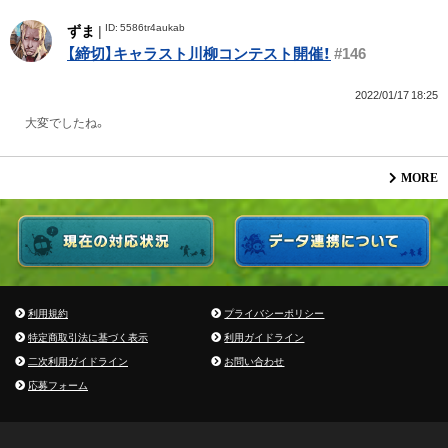
ID: 5586tr4aukab
ずま
|
【締切】キャラスト川柳コンテスト開催！
#146
2022/01/17 18:25
大変でしたね。
MORE
利用規約
プライバシーポリシー
特定商取引法に基づく表示
利用ガイドライン
二次利用ガイドライン
お問い合わせ
応募フォーム