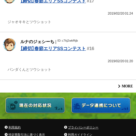
【締切】春節エリアSSコンテスト
#17
2019/02/20 01:24
ジャオキキとツウショット
ID: c7kj2wkfftjb
ルナのジェシーち
|
【締切】春節エリアSSコンテスト
#16
2019/02/20 01:20
パンダくんとツウショット
MORE
利用規約
プライバシーポリシー
特定商取引法に基づく表示
利用ガイドライン