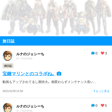
旅日誌
0
3
ルナのジェシーち
ID: c7kj2wkfftjb
雑日誌
宝鐘マリンとのコラボね。
動画もアップされてるし期待大。 相変わらずメンテナンス長い...
2021/11/30 14:56
もっと見る
0
5
ルナのジェシーち
ID: c7kj2wkfftjb