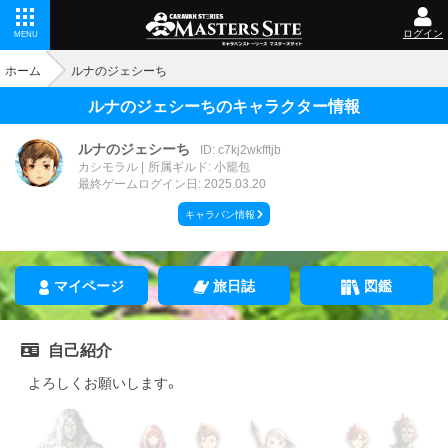
ログイン
MENU
ホーム
ルナのジェシーち
ルナのジェシーちのキャラクター情報
ルナのジェシーち
ID: c7kj2wkfftjb
カシモラル
所属ギルド: 小籠包
最終ゲームログイン日: 2025.03.20
キャラバン情報
マイページ
旅日誌
図鑑
自己紹介
よろしくお願いします。