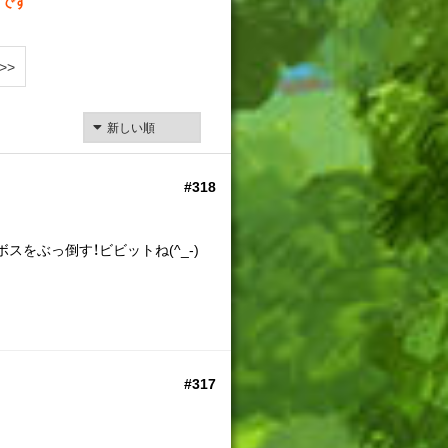
です
>>
#318
スをぶっ倒す！ビビットね(^_-)
#317