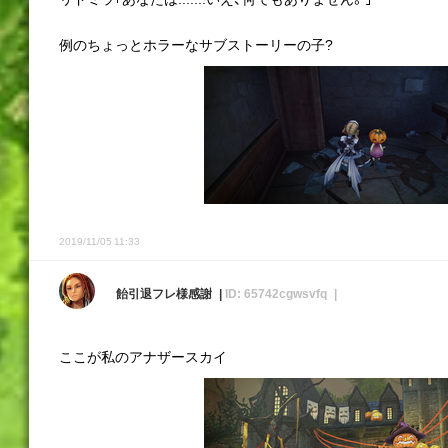
例のちょっとホラーなサブストーリーの子?
2019/11/05 11:33
飴引退フレ様感謝
ID: 65742cgwsvfq
ここが私のアナザースカイ