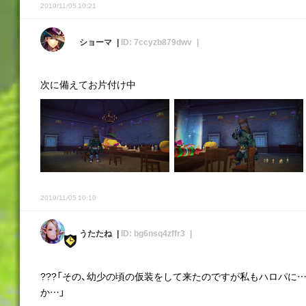
2019/11/05 10:21
ショーマ
ID: 7ccyzb879dwv
次に備えてお片付け中
2019/11/05 10:10
うたたね
ID: bg6nsq4zffr3
???「その、幼少の頃の仮装をして来たのですが私もハロパに
か…」