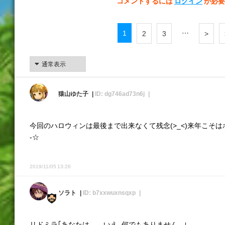
コメントするには
ログイン
が必要
1
…
2
3
>
猿山ゆた子
ID: dg746ad73n6j
今回のハロウィンは最後まで出来なくて残念(>_<)来年こそはボ
-☆
2019/11/05 13:26
ソラト
ID: b7xxwuxnsqxp
リドミラ｢あなたは.......いえ、何でもありません。｣