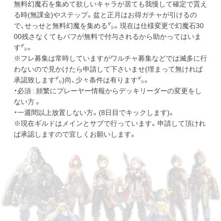
無料幻魔石を集めて欲しいキャラが居ても我慢して確定で貰え
る時(無課金)やステップ。盆と正月はお得ガチャが引けるの
で、せっせと無料幻魔を集める㌥。現在は仕様変更で幻魔石30
00残さなくてもバフが無料で付与されるから助かってはいま
す㌥。
※フレ募集は常時していますがワルチャ募集などでは滅多に行
わないので見かけたら申請して下さいませ(埋まって無ければ
承認致します㌥)尚、少々条件は有ります㌥。
・必須 : 頻繁にプレーヤー情報からデッキリーダーの変更をし
ない方 。
・一週間以上放置しない方。(8日目でキックします)。
※現在ギルドはメインとサブで行っています。申請して頂けれ
ば承認しますので宜しくお願いします。