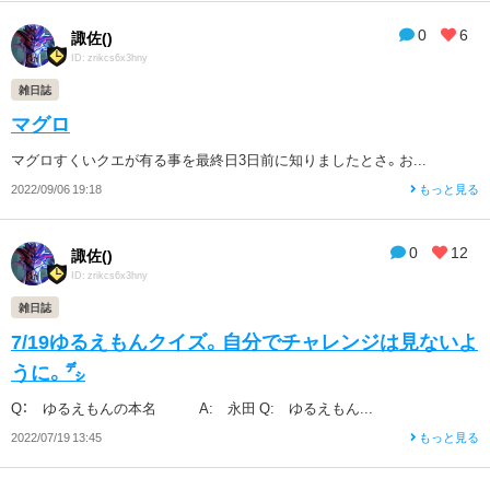
0
6
諏佐()
ID: zrikcs6x3hny
雑日誌
マグロ
マグロすくいクエが有る事を最終日3日前に知りましたとさ。お...
2022/09/06 19:18
もっと見る
0
12
諏佐()
ID: zrikcs6x3hny
雑日誌
7/19ゆるえもんクイズ。自分でチャレンジは見ないよ
うに。㌥
Q： ゆるえもんの本名 A: 永田 Q: ゆるえもん...
2022/07/19 13:45
もっと見る