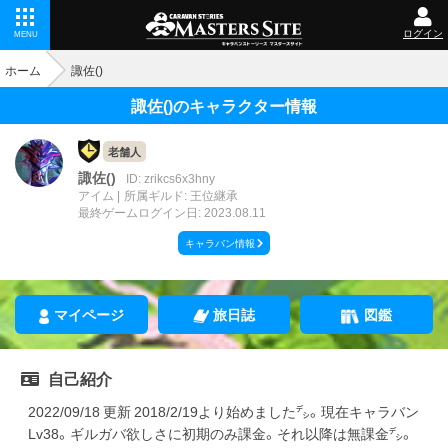
ログイン
MENU
ホーム
諏佐()
諏佐()のキャラクター情報
老舗人
諏佐()
ID: zrikcs6x3hny
アイム
所属ギルド: 王位継承
最終ゲームログイン日: 2023.08.11
キャラバン情報
マイページ
旅日誌
図鑑
自己紹介
2022/09/18 更新 2018/2/19より始めました㌥。現在キャラバン
Lv38。ギルガバ欲しさに初期のみ課金。それ以降は無課金㌥。