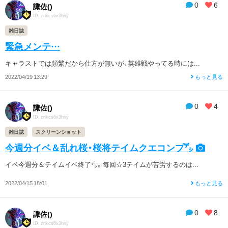
0
6
諏佐()
ID: zrikcs6x3hny
雑日誌
緊急メンテ…
キャラストでは頻繁だから仕方が無いが、英雄戦やってる時には...
2022/04/19 13:29
もっと見る
0
4
諏佐()
ID: zrikcs6x3hny
雑日誌
スクリーンショット
今週分イベ＆乱れ桜・桜将テイムクエコンプ㌥
イベ今週分＆テイムイベ終了㌥。毎回☆3テイムが苦労するのは...
2022/04/15 18:01
もっと見る
0
8
諏佐()
ID: zrikcs6x3hny