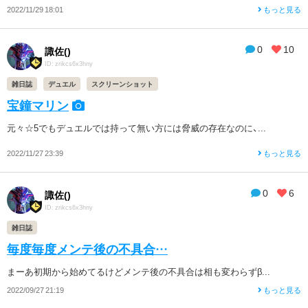
2022/11/29 18:01
もっと見る
0
10
諏佐()
ID: zrikcs6x3hny
雑日誌
デュエル
スクリーンショット
宝鐘マリン
元々☆5でもデュエルでは持って無い方には脅威の存在なのに、...
2022/11/27 23:39
もっと見る
0
6
諏佐()
ID: zrikcs6x3hny
雑日誌
毎度毎度メンテ後の不具合…
まーあ初期から始めてるけどメンテ後の不具合は相も変わらずβ...
2022/09/27 21:19
もっと見る