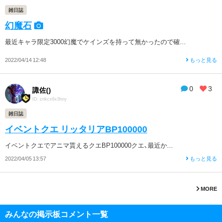
雑日誌
幻魔石
最近キャラ限定3000幻魔でケインズを持って無かったので確...
2022/04/14 12:48
もっと見る
0
3
諏佐()
ID: zrikcs6x3hny
雑日誌
イベントクエ リッタリアBP100000
イベントクエでアニマ貰えるクエBP100000クエ、最近か...
2022/04/05 13:57
もっと見る
MORE
みんなの掲示板コメント一覧