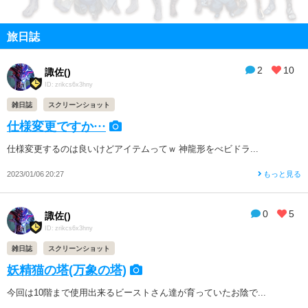
旅日誌
2
10
諏佐()
ID: zrikcs6x3hny
雑日誌
スクリーンショット
仕様変更ですか…
仕様変更するのは良いけどアイテムってｗ 神龍形をべビドラ...
2023/01/06 20:27
もっと見る
0
5
諏佐()
ID: zrikcs6x3hny
雑日誌
スクリーンショット
妖精猫の塔(万象の塔)
今回は10階まで使用出来るビーストさん達が育っていたお陰で...