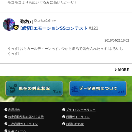
モコモコよりもぬいぐるみに高いたかーい♪
ID: zrikcs6x3hny
諏佐()
|
【締切】エモーションSSコンテスト
#121
2018/04/21 18:02
うっす！おらカールディーンっす。今から退治で気合入れたっす！よろいし
くっす！
MORE
利用規約
プライバシーポリシー
特定商取引法に基づく表示
利用ガイドライン
二次利用ガイドライン
お問い合わせ
応募フォーム