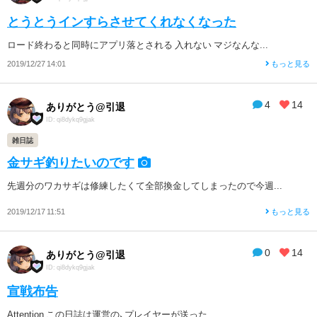
とうとうインすらさせてくれなくなった
ロード終わると同時にアプリ落とされる 入れない マジなんな...
2019/12/27 14:01
もっと見る
4
14
ありがとう@引退
ID: qi8dykq9gjak
雑日誌
金サギ釣りたいのです
先週分のワカサギは修練したくて全部換金してしまったので今週...
2019/12/17 11:51
もっと見る
0
14
ありがとう@引退
ID: qi8dykq9gjak
宣戦布告
Attention この日誌は運営の、プレイヤーが送った...