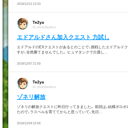
2018/12/12 13:33
Te2ya
ID: phnfu8aufkse
エドアルドさん加入クエスト 力試し
エドアルドのEXクエストがあるとのことで、挑戦したエドアルド
すが、全然勝てませんでした。 ヒュマタンクで介護し...
2018/12/07 21:50
Te2ya
ID: phnfu8aufkse
ゾネリ解放
ゾネリの解放クエストに昨日行ってきました。 前回は、結構ボロボ
たので、ラスベルを育ててからと思っていて、先日...
2018/12/04 15:56