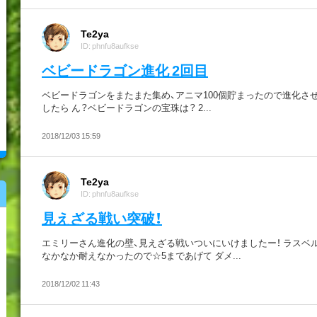
Te2ya
ID: phnfu8aufkse
ベビードラゴン進化 2回目
ベビードラゴンをまたまた集め、アニマ100個貯まったので進化さ
したら ん？ベビードラゴンの宝珠は？ 2...
2018/12/03 15:59
Te2ya
ID: phnfu8aufkse
見えざる戦い突破！
エミリーさん進化の壁、見えざる戦いついにいけましたー！ ラスベ
なかなか耐えなかったので☆5まであげて ダメ...
2018/12/02 11:43