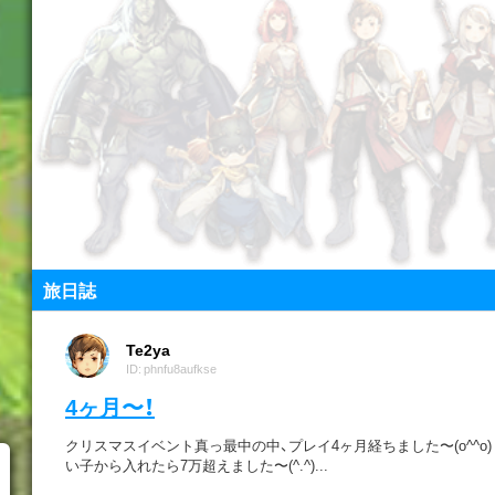
旅日誌
Te2ya
ID: phnfu8aufkse
4ヶ月〜！
クリスマスイベント真っ最中の中、プレイ4ヶ月経ちました〜(o^^o) 
い子から入れたら7万超えました〜(^.^)...