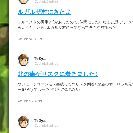
ID: phnfu8aufkse
ルガルザ村にきたよ
ミルコスタの両手☆5があったので、仲間にしたいなぁと思って、ク
めようとしたら、ルガルザ村にってなってそんな村あった...
2018/11/28 09:19
Te2ya
ID: phnfu8aufkse
北の街ゲリスクに着きました！
ついにロッコマンモス突破してゲリスク到着！ 念願のオーロラも見
ー！(≧∀≦) でも一つだけ腑に落ちない...
2018/11/27 02:33
Te2ya
ID: phnfu8aufkse