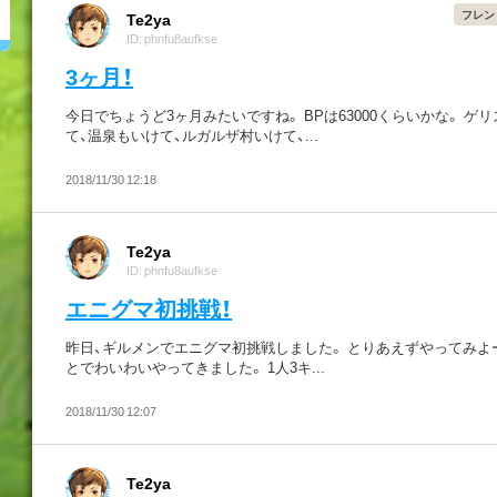
フレン
Te2ya
ID: phnfu8aufkse
3ヶ月！
今日でちょうど3ヶ月みたいですね。 BPは63000くらいかな。 ゲ
て、温泉もいけて、ルガルザ村いけて、...
2018/11/30 12:18
Te2ya
ID: phnfu8aufkse
エニグマ初挑戦！
昨日、ギルメンでエニグマ初挑戦しました。 とりあえずやってみよ
とでわいわいやってきました。 1人3キ...
2018/11/30 12:07
Te2ya