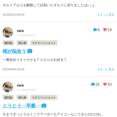
ギルドアルエを解散して以前いたギルドに戻りましたはい_(:...
2019/04/23 09:55
もっと見る
8
19
rara
ID: isik5mt5h5z8
雑日誌
初心者
スクリーンショット
桜が似合う
一番似合うキャラかも？ どちらがお好き？
2019/04/02 20:04
もっと見る
25
43
rara
ID: isik5mt5h5z8
雑日誌
初心者
スクリーンショット
とうとう…卒業…
今までずっとラルミミでアバターもアイコンもしてきたのだけれ...