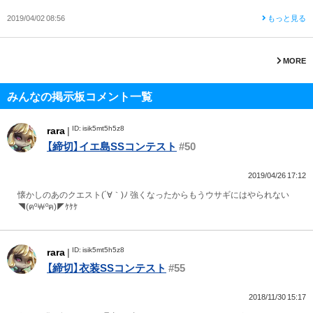
2019/04/02 08:56
もっと見る
MORE
みんなの掲示板コメント一覧
ID: isik5mt5h5z8
rara
|
【締切】イエ島SSコンテスト
#50
2019/04/26 17:12
懐かしのあのクエスト(´∀｀)ﾉ 強くなったからもうウサギにはやられない
◥(ฅº￦ºฅ)◤ｹｹｹ
ID: isik5mt5h5z8
rara
|
【締切】衣装SSコンテスト
#55
2018/11/30 15:17