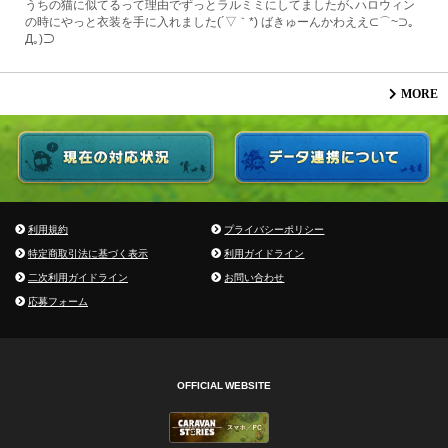
うちの猫に似てるって理由でずっとラルミミにしてましたが、ハロウィン
の時にやっと衣装を手に入れました(´▽｀*) ばきゅーんかわええ⊂⌒~⊃｡
Д｡)⊃
MORE
利用規約
プライバシーポリシー
特定商取引法に基づく表示
利用ガイドライン
二次利用ガイドライン
お問い合わせ
応募フォーム
OFFICIAL WEBSITE