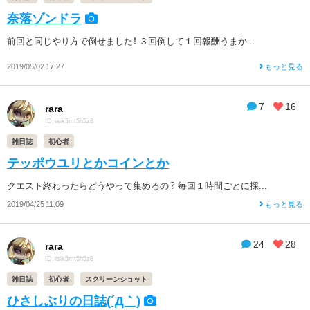
奈落ゾンドラ
前回と同じやり方で倒せました！ ３回倒して１回報酬うまか...
2019/05/02 17:27
もっと見る
7
16
rara
ID: isik5mt5h5z8
雑日誌
初心者
テッポウユリとかコインとか
クエスト終わったらどうやって集めるの？ 毎回１時間ごとに採...
2019/04/25 11:09
もっと見る
24
28
rara
ID: isik5mt5h5z8
雑日誌
初心者
スクリーンショット
ひさしぶりの日誌(´Д｀)