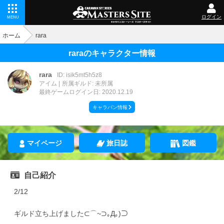
ログイン
MENU
ホーム
rara
raraのキャラクター情報
rara
ID: isik5mt5h5z8
アイム
所属ギルド: 未所属
最終ゲームログイン日: 2020.12.19
キャラバン情報
マイページ
旅日誌
図鑑
自己紹介
2/12
ギルド立ち上げました⊂⌒~⊃｡Д｡)⊃