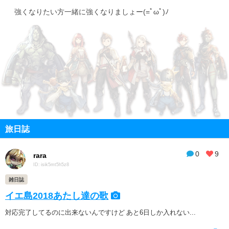
強くなりたい方一緒に強くなりましょー(=ﾟωﾟ)ﾉ
旅日誌
0
9
rara
ID: isik5mt5h5z8
雑日誌
イエ島2018あたし達の歌
対応完了してるのに出来ないんですけど あと6日しか入れない...