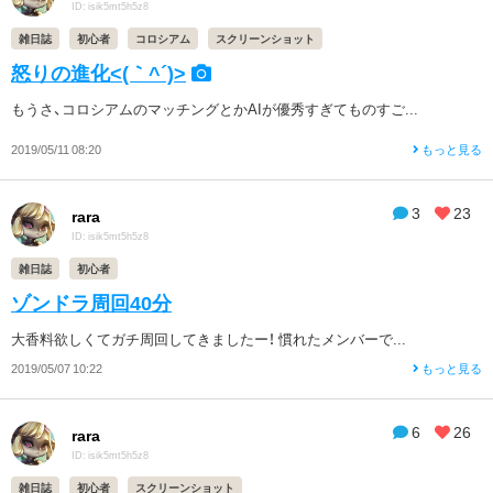
ID: isik5mt5h5z8
雑日誌
初心者
コロシアム
スクリーンショット
怒りの進化<(｀^´)>
もうさ、コロシアムのマッチングとかAIが優秀すぎてものすご...
2019/05/11 08:20
もっと見る
3
23
rara
ID: isik5mt5h5z8
雑日誌
初心者
ゾンドラ周回40分
大香料欲しくてガチ周回してきましたー！ 慣れたメンバーで...
2019/05/07 10:22
もっと見る
6
26
rara
ID: isik5mt5h5z8
雑日誌
初心者
スクリーンショット