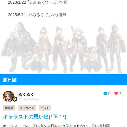
2023/1/22 「☆みるくてぃ☆」卒業
2025/5/11「☆みるくてぃ☆」復帰
旅日誌
0
7
ぬくぬく
ID: d6jx73y6drew
雑日誌
キャラバン
ギルド
キャラストの思い出(*´∇｀*)
キャラストでの 思い出を旅日誌では伝えきれない 思い出動画...