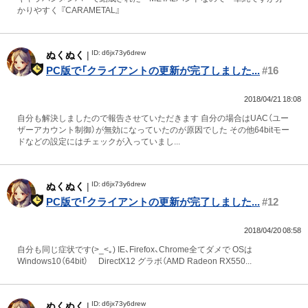
かりやすく 『CARAMETAL』
ID: d6jx73y6drew
ぬくぬく
|
PC版で「クライアントの更新が完了しました...
#16
2018/04/21 18:08
自分も解決しましたので報告させていただきます 自分の場合はUAC（ユー
ザーアカウント制御）が無効になっていたのが原因でした その他64bitモー
ドなどの設定にはチェックが入っていまし...
ID: d6jx73y6drew
ぬくぬく
|
PC版で「クライアントの更新が完了しました...
#12
2018/04/20 08:58
自分も同じ症状です(>_<｡) IE、Firefox、Chrome全てダメで OSは
Windows10（64bit） DirectX12 グラボ（AMD Radeon RX550...
ID: d6jx73y6drew
ぬくぬく
|