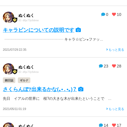
0
10
ぬくぬく
ID: d6jx73y6drew
キャラビンについての説明です
┈┈┈┈┈┈┈┈┈┈┈┈┈┈┈┈ キャラ☆ビン◒ファッ...
2021/07/29 22:35
もっと見る
23
28
ぬくぬく
ID: d6jx73y6drew
雑日誌
ギルド
さくらんぼ?出来るかな(｡• . •｡)？
先日 イアルの世界に 桜?の大きな木が出来たということで ...
2021/05/11 01:19
もっと見る
14
17
ぬくぬく