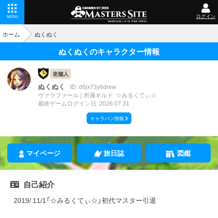
ログイン
MENU
ホーム
ぬくぬく
ぬくぬくのキャラクター情報
老舗人
ぬくぬく
ID: d6jx73y6drew
ヴァラファール
所属ギルド: ☆みるくてぃ☆
最終ゲームログイン日: 2026.07.31
キャラバン情報
マイページ
旅日誌
図鑑
自己紹介
2019/ 11/1「☆みるくてぃ☆」初代マスター引退