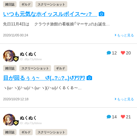
雑日誌
ギルド
スクリーンショット
いつも元気なホイッスルボイス〜♪?
先日11月4日は クラウチ旅館の看板娘「マーサ」のお誕生...
2020/11/05 00:24
もっと見る
12
20
ぬくぬく
ID: d6jx73y6drew
雑日誌
スクリーンショット
ギルド
目が回るぅぅ~ ↺(,,?⌂?,,)↺ｱﾜｱﾜ
ヽ(ω･ヽ)(ﾉ･ω)ﾉヽ(ω･ヽ)(ﾉ･ω)ﾉくるくる〜...
2020/10/29 12:18
もっと見る
14
21
ぬくぬく
ID: d6jx73y6drew
雑日誌
ギルド
スクリーンショット