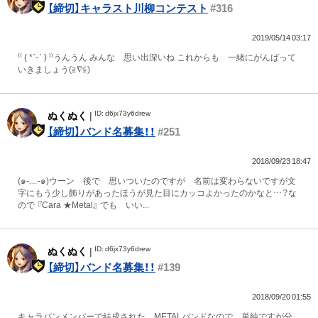
【締切】キャラスト川柳コンテスト
#316
2019/05/14 03:17
⁽⁽ ( *ˊᵕˋ ) ⁾⁾うんうん みんな 思い出深いね これからも 一緒にがんばって
いきましょう(≧∇≦)
ID: d6jx73y6drew
ぬくぬく
|
【締切】バンド名募集！！
#251
2018/09/23 18:47
(๑-﹏-๑)ウーン 後で 思いついたのですが 名前は変わらないですが文
字にもう少し飾りがあったほうが見た目にカッコよかったのかなと…？な
ので 『Cara ★Metal』 でも いい...
ID: d6jx73y6drew
ぬくぬく
|
【締切】バンド名募集！！
#139
2018/09/20 01:55
キャラバンメンバーで結成された METALバンドなので 単純ですが分