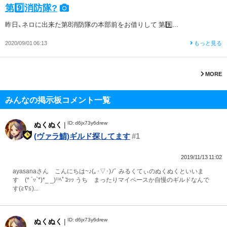
第9️⃣消防隊?
昨日、ネロに出来た第8消防隊の本部前をお借りして 第9️⃣...
2020/09/01 06:13
もっと見る
MORE
みんなの掲示板コメント一覧
ID: d6jx73y6drew
ぬくぬく
|
(ヴァラ鯖)ギルド探してます
#1
2019/11/13 11:02
ayasanaさん こんにちは~♪(｡･▽･)ﾉﾞ みるくてぃのぬくぬくといいま
す (* ´▿`*)*_ _)⁾⁾ﾍﾟｺｯｯ うち まったりマイペースか自慢のギルドなんで
す(≧∇≦)...
ID: d6jx73y6drew
ぬくぬく
|