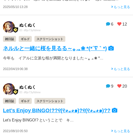
2025/05/10 13:28
もっと見る
6
12
ぬくぬく
ID: d6jx73y6drew
雑日誌
ギルド
スクリーンショット
ネルルと一緒に桜を見るる～⁎ .｡❀ *(*´∇｀*)
今年も イアルに立派な桜が満開となりました～⁎ .｡❀ *...
2022/04/19 06:38
もっと見る
9
20
ぬくぬく
ID: d6jx73y6drew
雑日誌
ギルド
スクリーンショット
Let's Enjoy BINGO!??୧(୧◕᎑◕๑)?୧(୧◕᎑◕๑)??
Let's Enjoy BINGO!? ということで キ...
2021/08/10 05:50
もっと見る