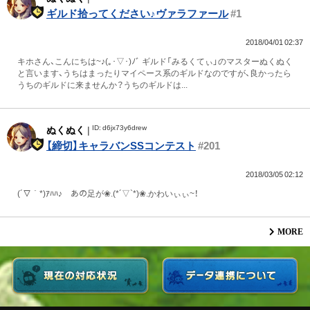
ギルド拾ってください♪ヴァラファール
#1
2018/04/01 02:37
キホさん、こんにちは~♪(｡･▽･)ﾉﾞ ギルド「みるくてぃ」のマスターぬくぬく
と言います、うちはまったりマイペース系のギルドなのですが、良かったら
うちのギルドに来ませんか？うちのギルドは...
ID: d6jx73y6drew
ぬくぬく
|
【締切】キャラバンSSコンテスト
#201
2018/03/05 02:12
(´▽｀*)ｱﾊﾊ♪ あの足が❀.(*´▽`*)❀.かわいぃぃ~！
MORE