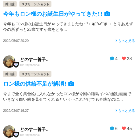
雑日誌
スクリーンショット
今年もロン様のお誕生日がやってきた！！
今年もロン様のお誕生日がやってきましたね･:*+.\(( °ω° ))/.:+ とりあえず
今の所ずっと23歳ですが歳をとる...
2022/05/07 20:20
もっと見る
4
28
どのすー善子。
ID: f3tjfb6zhh4u
雑日誌
スクリーンショット
ロン様の供給不足が解消！
今まで全く集合絵に入れなかったロン様が今回の猿島イベの起動画面で
いきなり白い歯を見せてくれるという…これだけでも奇跡なのに...
2022/03/07 16:27
もっと見る
6
45
どのすー善子。
ID: f3tjfb6zhh4u