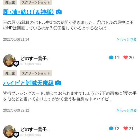
雑日誌
スクリーンショット
即・凍・結！！（＆神様）
王の最期2戦目のバトル中3つの疑問が湧きました。 ①バトルの最中に王
のHPは回復しているのか？ ②回復しているとするならば...
2022/08/06 21:34
もっと見る
11
20
どのすー善子。
ID: f3tjfb6zhh4u
雑日誌
スクリーンショット
ハイビと討滅天魔級
皆様ブレシングカード、鍛えておられますでしょうか？下の画像に「愛の手
を！」などと書いてありますがかく云う私自身も中々ハイビ...
2022/07/09 22:12
もっと見る
12
21
どのすー善子。
ID: f3tjfb6zhh4u