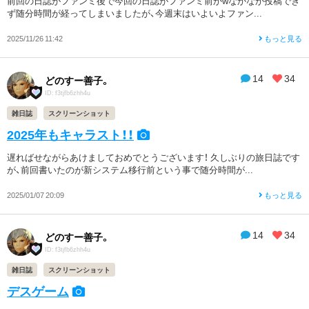
前回の日誌がファンミ後で今回の日誌がファンミ前かwなかなか投稿でき
ず随分時間が経ってしまいましたが、今週末はいよいよファン...
2025/11/26 11:42
もっと見る
14
34
どのすー善子。
ID: f3tjfb6zhh4u
雑日誌
スクリーンショット
2025年もキャラスト！！
遅ればせながらあけましておめでとうございます！ 久しぶりの旅日誌です
が、前回書いたのが新システム移行前という事で随分時間が...
2025/01/07 20:09
もっと見る
14
34
どのすー善子。
ID: f3tjfb6zhh4u
雑日誌
スクリーンショット
デスゲーム