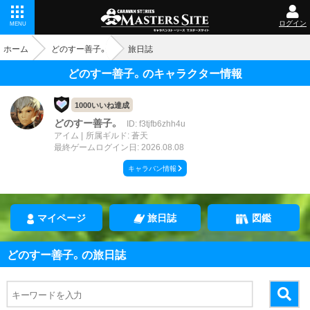
ログイン
MENU
ホーム
どのすー善子。
旅日誌
どのすー善子。のキャラクター情報
1000いいね達成
どのすー善子。
ID: f3tjfb6zhh4u
アイム
所属ギルド: 蒼天
最終ゲームログイン日: 2026.08.08
キャラバン情報
マイページ
旅日誌
図鑑
どのすー善子。の旅日誌