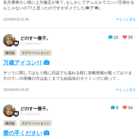
先月勇将ロン様に上方修正が来て、もしかしてデュエルでコンバ王倒せる
んじゃないの？！と思ったのですがダメでした(✽´ཫ`✽)...
2024/05/15 15:45
もっと見る
10
39
どのすー善子。
ID: f3tjfb6zhh4u
雑日誌
スクリーンショット
万歳アイコン！！
サソリに関してはもう既に日誌でも溢れる様に攻略情報が載っておりま
すので、↓の画像の方はあくまでも結晶化のタイミングに絞って...
2024/05/01 09:20
もっと見る
8
34
どのすー善子。
ID: f3tjfb6zhh4u
雑日誌
スクリーンショット
愛の手ください