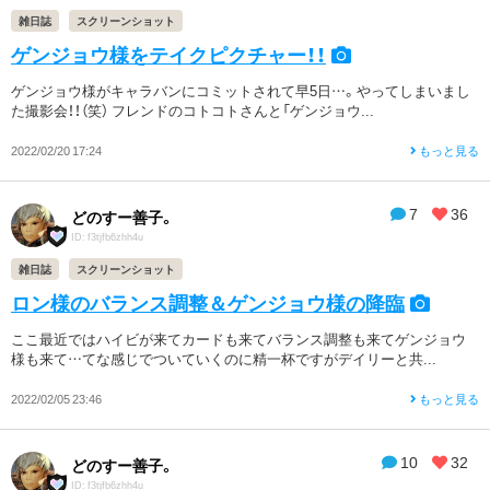
雑日誌
スクリーンショット
ゲンジョウ様をテイクピクチャー！！
ゲンジョウ様がキャラバンにコミットされて早5日…。やってしまいまし
た撮影会！！（笑） フレンドのコトコトさんと「ゲンジョウ...
2022/02/20 17:24
もっと見る
7
36
どのすー善子。
ID: f3tjfb6zhh4u
雑日誌
スクリーンショット
ロン様のバランス調整＆ゲンジョウ様の降臨
ここ最近ではハイビが来てカードも来てバランス調整も来てゲンジョウ
様も来て…てな感じでついていくのに精一杯ですがデイリーと共...
2022/02/05 23:46
もっと見る
10
32
どのすー善子。
ID: f3tjfb6zhh4u