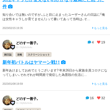
件
知り合いでは無いのですが、ふと目に止まったユーザーさんの日誌に「俺
は女性キャラしか育てません！」って書いてあって当時は、そ...
2023/02/15 19:35
もっと見る
4
19
どのすー善子。
ID: f3tjfb6zhh4u
雑日誌
攻略
スクリーンショット
新年初バトルはヤマーン戦！！
新年あけましておめでとうございます? 年末26日から家族全員コロナにな
ってしまい、それぞれが時間差で発症した為普段の生活に...
2023/01/08 19:59
もっと見る
16
32
どのすー善子。
ID: f3tjfb6zhh4u