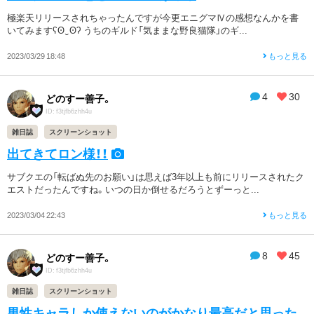
極楽天リリースされちゃったんですが今更エニグマⅣの感想なんかを書
いてみますʕʘ‿ʘʔ うちのギルド「気ままな野良猫隊」のギ...
2023/03/29 18:48
もっと見る
4
30
どのすー善子。
ID: f3tjfb6zhh4u
雑日誌
スクリーンショット
出てきてロン様！！
サブクエの「転ばぬ先のお願い」は思えば3年以上も前にリリースされたク
エストだったんですね。いつの日か倒せるだろうとずーっと...
2023/03/04 22:43
もっと見る
8
45
どのすー善子。
ID: f3tjfb6zhh4u
雑日誌
スクリーンショット
男性キャラしか使えないのがかなり最高だと思った