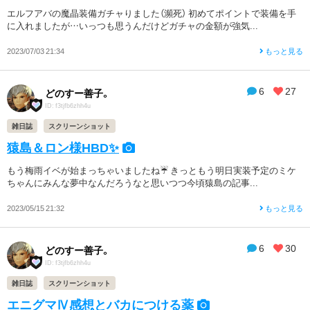
エルフアバの魔晶装備ガチャりました（瀕死） 初めてポイントで装備を手
に入れましたが…いっつも思うんだけどガチャの金額が強気...
2023/07/03 21:34
もっと見る
6
27
どのすー善子。
ID: f3tjfb6zhh4u
雑日誌
スクリーンショット
猿島＆ロン様HBD✨
もう梅雨イベが始まっちゃいましたね☔️ きっともう明日実装予定のミケ
ちゃんにみんな夢中なんだろうなと思いつつ今頃猿島の記事...
2023/05/15 21:32
もっと見る
6
30
どのすー善子。
ID: f3tjfb6zhh4u
雑日誌
スクリーンショット
エニグマⅣ感想とバカにつける薬