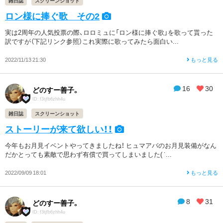
雑日誌
スクリーンショット
ロン様に捧ぐ歌 その2
実は2周年の人気投票の際、ロロミュに「ロン様に捧ぐ歌」を歌って貰った
訳ですが（下記リンク参照）これ実際に歌ってみたら面白い...
2022/11/13 21:30
もっと見る
16
30
どのすー善子。
ID: f3tjfb6zhh4u
雑日誌
スクリーンショット
ストーリーが来て欲しい！！
今年もお月見イベントやってきましたね！ ヒュマアバのお月見装備がなん
だかとっても素敵で思わず有償で買ってしまいました( ˙...
2022/09/09 18:01
もっと見る
8
31
どのすー善子。
ID: f3tjfb6zhh4u