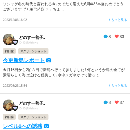
ソシャゲ冬の時代と言われる今、めでたく迎えた6周年！！本当おめでとう
ございます･:*+.\(( °ω° ))/.:+←ちょ...
2023/12/03 16:02
もっと見る
8
33
どのすー善子。
ID: f3tjfb6zhh4u
雑日誌
スクリーンショット
今更新島レポート
今月16日から2泊３日で新島へ行って参りました！ 何というか島の全てが
素晴らしく海は泣ける程美しく、水中メガネかけて潜って...
2023/08/23 15:54
もっと見る
8
37
どのすー善子。
ID: f3tjfb6zhh4u
雑日誌
スクリーンショット
レベル2への誘惑