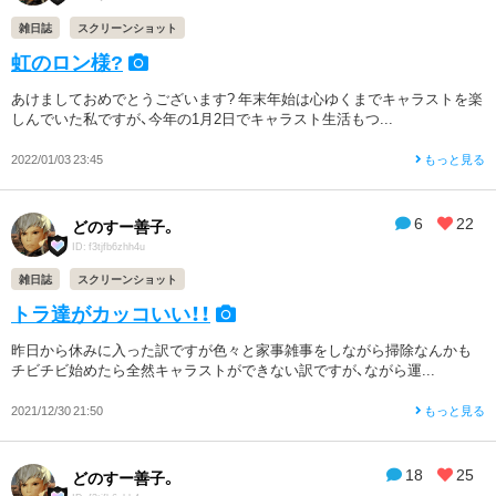
雑日誌
スクリーンショット
虹のロン様?
あけましておめでとうございます? 年末年始は心ゆくまでキャラストを楽
しんでいた私ですが、今年の1月2日でキャラスト生活もつ...
2022/01/03 23:45
もっと見る
6
22
どのすー善子。
ID: f3tjfb6zhh4u
雑日誌
スクリーンショット
トラ達がカッコいい！！
昨日から休みに入った訳ですが色々と家事雑事をしながら掃除なんかも
チビチビ始めたら全然キャラストができない訳ですが、ながら運...
2021/12/30 21:50
もっと見る
18
25
どのすー善子。