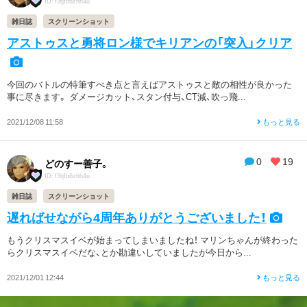
ID: f3tjfb6zhh4u
雑日誌
スクリーンショット
アストゥスと勇将ロン様でキリアンの「突入」クリア
今回のバトルの特筆すべき点と言えばアストゥスと敵の相性が良かった
事に尽きます。 ダメージカット、スタン付与、CT減、吹っ飛...
2021/12/08 11:58
もっと見る
0
19
どのすー善子。
ID: f3tjfb6zhh4u
雑日誌
スクリーンショット
遅ればせながら4周年ありがとうございました！
もうクリスマスイベが始まってしまいましたね！ マリンちゃんが終わった
らクリスマスイベだな、とか勘違いしていましたが今日から...
2021/12/01 12:44
もっと見る