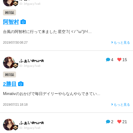
ID: 3rfgyacy7va6
雑日誌
阿智村
台風の阿智村に行って来ました 星空？(ヾﾉ´°ω°)ﾅｲ...
2019/07/30 08:27
もっと見る
4
15
ふぁいฅ•ω•ฅ
ID: 3rfgyacy7va6
雑日誌
2勝目
Mirrativのおかげで毎日デイリーやらなんやらできてい...
2019/07/21 18:18
もっと見る
2
21
ふぁいฅ•ω•ฅ
ID: 3rfgyacy7va6