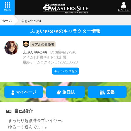
ログイン
MENU
ホーム
ふぁいฅ•ω•ฅ
ふぁいฅ•ω•ฅのキャラクター情報
イアルの冒険者
ふぁいฅ•ω•ฅ
ID: 3rfgyacy7va6
アイム
所属ギルド: 未所属
最終ゲームログイン日: 2021.06.23
キャラバン情報
マイページ
旅日誌
図鑑
自己紹介
まったり超微課金プレイヤー。
ゆるーく遊んでます。