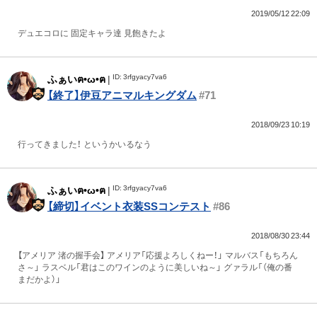
2019/05/12 22:09
デュエコロに 固定キャラ達 見飽きたよ
ID: 3rfgyacy7va6
ふぁいฅ•ω•ฅ
|
【終了】伊豆アニマルキングダム
#71
2018/09/23 10:19
行ってきました！ というかいるなう
ID: 3rfgyacy7va6
ふぁいฅ•ω•ฅ
|
【締切】イベント衣装SSコンテスト
#86
2018/08/30 23:44
【アメリア 渚の握手会】 アメリア「応援よろしくねー！」 マルバス「もちろん
さ～」 ラスベル「君はこのワインのように美しいね～」 グァラル「（俺の番
まだかよ）」