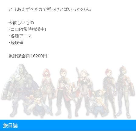
とりあえずベネカで斬っけとばいっかの人。
今欲しいもの
･コロP(常時枯渇中)
･各種アニマ
･経験値
累計課金額 16200円
旅日誌