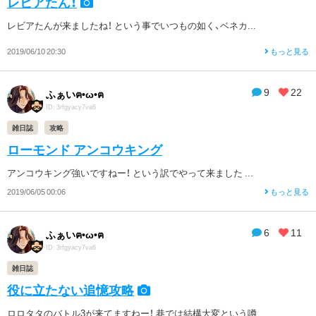
レビアたん！
レビアたんが来ましたね！ という事でいつもの如く、ベネカ...
2019/06/10 20:30
もっと見る
9
22
ふぁいฅ•ω•ฅ
ID: 3rfgyacy7va6
雑日誌
攻略
ローモンド アンコウキング
アンコウキング強いですねー！ という訳でやって来ました ...
2019/06/05 00:06
もっと見る
6
11
ふぁいฅ•ω•ฅ
ID: 3rfgyacy7va6
雑日誌
役に立たない追憶攻略
ロロタタのバトル3が来てますねー！ 巷では結構大変という噂...