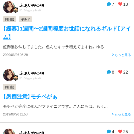
7
13
ふぁいฅ•ω•ฅ
ID: 3rfgyacy7va6
雑日誌
ギルド
【緩募】1週間〜2週間程度お世話になれるギルド【アイ
ム】
超御無沙汰してました。 色んなキャラ増えてますね。 ゆる...
2020/03/26 08:29
もっと見る
8
22
ふぁいฅ•ω•ฅ
ID: 3rfgyacy7va6
雑日誌
【愚痴注意】モチベがぁ
モチベが完全に死んだファイニアです。 こんにちは。 もう...
2019/08/20 11:58
もっと見る
4
25
ふぁいฅ•ω•ฅ