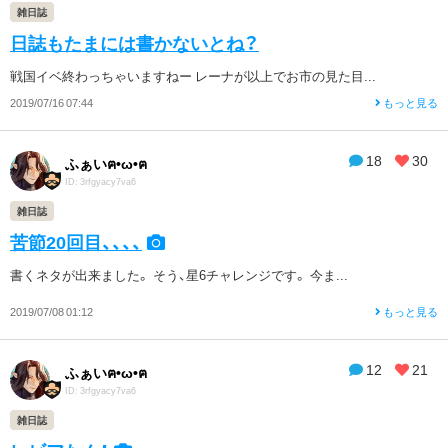
雑日誌
日誌もたまには書かないとね？
戦国イベ終わっちゃいますねー レーナが以上でお市の見た目...
2019/07/16 07:44
もっと見る
18
30
ふぁいฅ•ω•ฅ
ID: 3rfgyacy7va6
雑日誌
苦節20回目、、、、
書くネタが出来ました。 そう、星6チャレンジです。 今ま...
2019/07/08 01:12
もっと見る
12
21
ふぁいฅ•ω•ฅ
ID: 3rfgyacy7va6
雑日誌