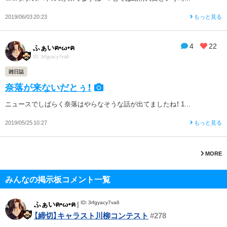
2019/06/03 20:23
もっと見る
4
22
ふぁいฅ•ω•ฅ
ID: 3rfgyacy7va6
雑日誌
奈落が来ないだとぅ！
ニュースでしばらく奈落はやらなそうな話が出てましたね！ 1...
2019/05/25 10:27
もっと見る
MORE
みんなの掲示板コメント一覧
ID: 3rfgyacy7va6
ふぁいฅ•ω•ฅ
|
【締切】キャラスト川柳コンテスト
#278