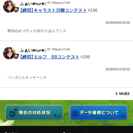
ID: 3rfgyacy7va6
ふぁいฅ•ω•ฅ
|
【締切】キャラスト川柳コンテスト
#146
2018/04/03 19:56
期待込め ガチャを回すが あらアニマ
ID: 3rfgyacy7va6
ふぁいฅ•ω•ฅ
|
【締切】エルフ SSコンテスト
#198
2018/03/13 09:02
パンダにルネッサーンス
MORE