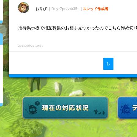
おりぴ
ID: yr7ptvv4t35t
スレッド作成者
招待掲示板で相互募集のお相手見つかったのでこちら締め切り
2018/06/27 19:18
1-