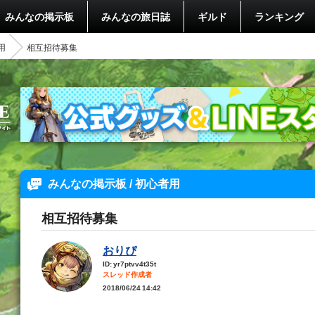
みんなの掲示板
みんなの旅日誌
ギルド
ランキング
用
相互招待募集
みんなの掲示板 / 初心者用
相互招待募集
おりぴ
ID: yr7ptvv4t35t
スレッド作成者
2018/06/24 14:42