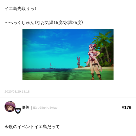
イエ島先取りっ！
…へっくしゅん（なお気温15度/水温25度）
2020/03/29 13:18
#176
夏美
ID: u68n4ru8wiav
今度のイベントイエ島だって