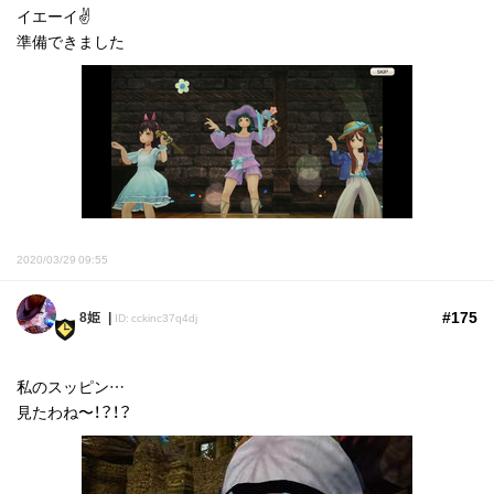
イエーイ✌️
準備できました
2020/03/29 09:55
#175
8姫
ID: cckinc37q4dj
私のスッピン…
見たわね〜！？！？