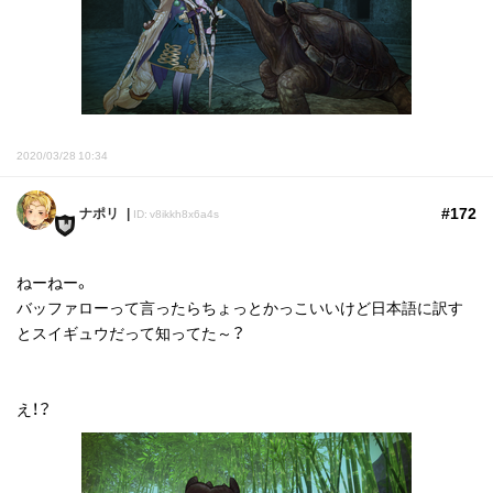
2020/03/28 10:34
#172
ナポリ
ID: v8ikkh8x6a4s
ねーねー。
バッファローって言ったらちょっとかっこいいけど日本語に訳す
とスイギュウだって知ってた～？
え！？