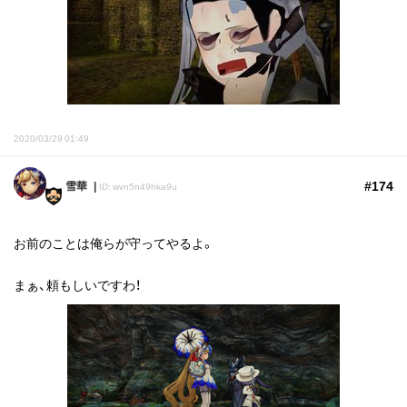
2020/03/29 01:49
#174
雪華
ID: wvn5n49hka9u
お前のことは俺らが守ってやるよ。
まぁ、頼もしいですわ！