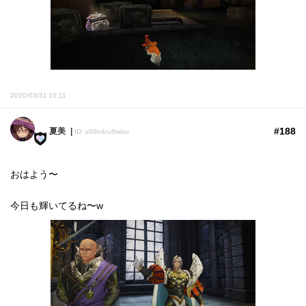
2020/03/31 10:11
#188
夏美
ID: u68n4ru8wiav
おはよう〜
今日も輝いてるね〜w