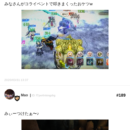
みなさんがコライベントで叩きまくったおケツw
2020/03/31 13:37
#189
Mao
ID: f7pe4nkmgdrg
みぃーつけたぁ〜♪