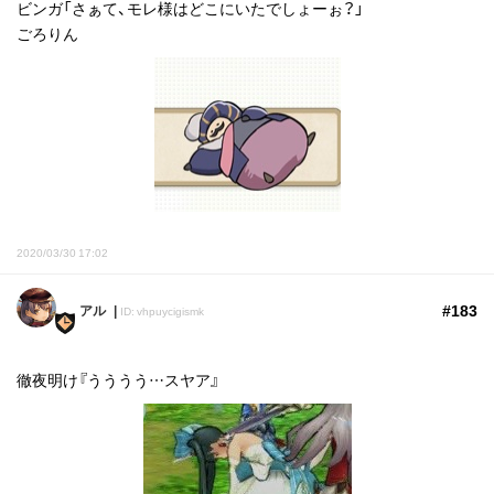
ビンガ「さぁて、モレ様はどこにいたでしょーぉ？」
ごろりん
2020/03/30 17:02
#183
アル
ID: vhpuycigismk
徹夜明け『うううう…スヤア』