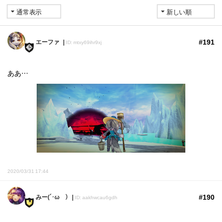
#191
エーファ
ID: mtxy69ihr9xj
ああ…
2020/03/31 17:44
#190
みー(´･ωゞ）
ID: aakhwcau6gdh