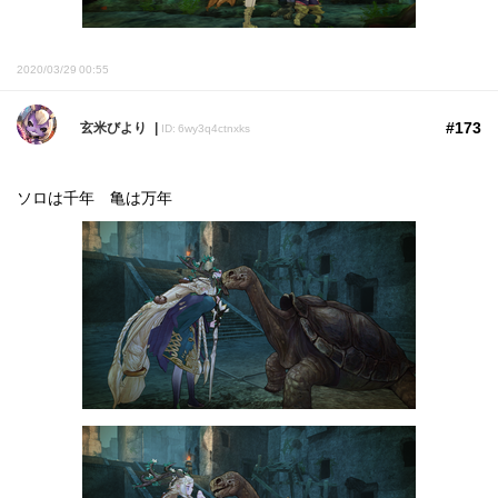
2020/03/29 00:55
#173
玄米びより
ID: 6wy3q4ctnxks
ソロは千年 亀は万年