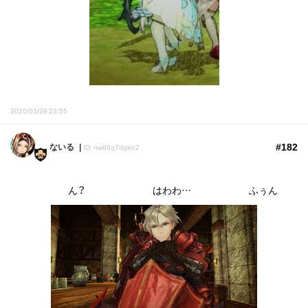
2020/03/29 23:55
#182
ないる
ID: nw86q7dgkic2
ん？ はわわ… ふぅん