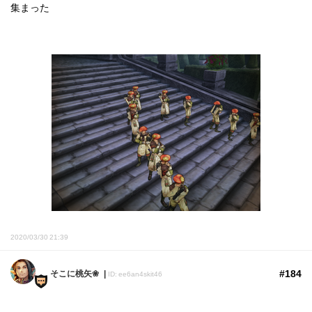
集まった
2020/03/30 21:39
#184
そこに桃矢❀
ID: ee6an4skit46