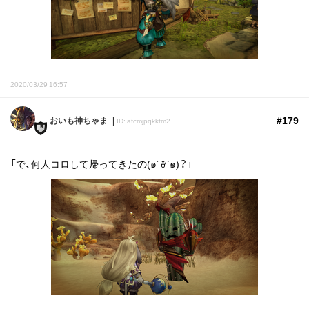
2020/03/29 16:57
#179
おいも神ちゃま
ID: afcmjpqkktm2
「で、何人コロして帰ってきたの(๑´ꈊ`๑)？」