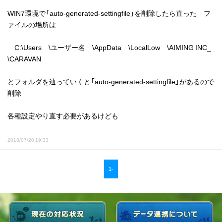
WIN7環境で「auto-generated-settingfile」を削除したら直った フ
ァイルの場所は
C:\Users \ユーザー名 \AppData \LocalLow \AIMING INC_
\CARAVAN
とフォルダを辿っていくと「auto-generated-settingfile」があるので
削除
各種設定やり直す必要があるけども
2018/07/20 19:33
1-