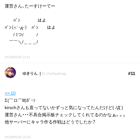
運営さん、たーすけーてー
ﾊﾞﾝ はよ
ﾊﾞﾝ（∩`･д･） ﾊﾞﾝ はよ
/ ﾐつ/￣￣￣/
￣￣＼/＿＿＿/
2018/05/30 12:11
#11
ゆきりん
ID: r7m54ya6nkjs
>> 10
Σ(￣ロ￣lll)ｶﾞｰﾝ
kirschさんも直ってないかずっと気になってたんだけど( ﾉД`)
運営さん・・・不具合掲示板チェックしてくれてるのかなぁ。。。
他サーバーにキャラ作る作戦はどうでしたか？
2018/05/30 13:23