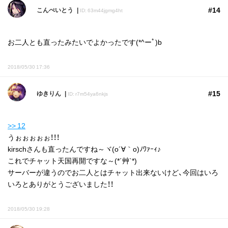
#14
こんぺいとう
ID: 63m44jgmg4ht
お二人とも直ったみたいでよかったです(*^ーﾟ)b
2018/05/30 17:36
#15
ゆきりん
ID: r7m54ya6nkjs
>> 12
うぉぉぉぉぉ！！！
kirschさんも直ったんですね～ヾ(o´∀｀o)ﾉﾜｧｰｨ♪
これでチャット天国再開ですな～(*´艸`*)
サーバーが違うのでお二人とはチャット出来ないけど、今回はいろ
いろとありがとうございました！！
2018/05/30 19:28