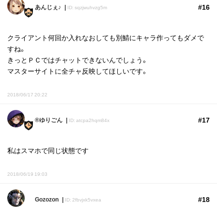
#16
あんじぇ♪
ID: sqzjwuhvzg5m
クライアント何回か入れなおしても別鯖にキャラ作ってもダメで
すね。
きっとＰＣではチャットできないんでしょう。
マスターサイトに全チャ反映してほしいです。
2018/06/17 20:22
#17
®ゆりごん
ID: atcpa2hqm84x
私はスマホで同じ状態です
2018/06/19 19:03
#18
Gozozon
ID: 2fbvjxk5vxea