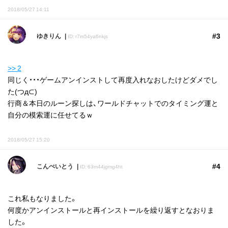
2018/05/27 14:11
#3
ゆきりん
ID: r7m54ya6nkjs
>> 2
同じく・・・ゲームアンインストして再度入れなおしたけどダメでし
た(つд⊂)
行商＆本日のルーン探しは、ワールドチャットでのタイミング運と
自分の模索運に任せてるｗ
2018/05/27 15:20
#4
こんぺいとう
ID: 63m44jgmg4ht
これ私もなりました。
何度かアンインストールと再インストールを繰り返すとなおりま
した。