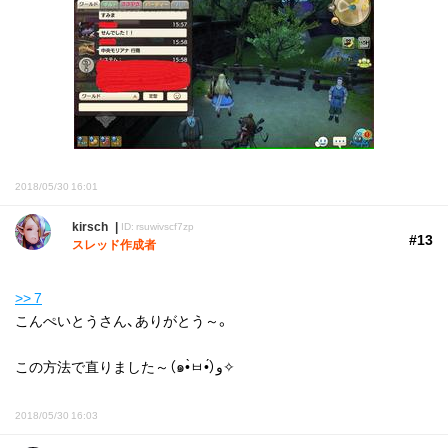
2018/05/30 16:01
kirsch
ID: rsuwivscf7zp
#13
スレッド作成者
>> 7
こんぺいとうさん、ありがとう～。
この方法で直りました～（๑•̀ㅂ•́）و✧
2018/05/30 16:03