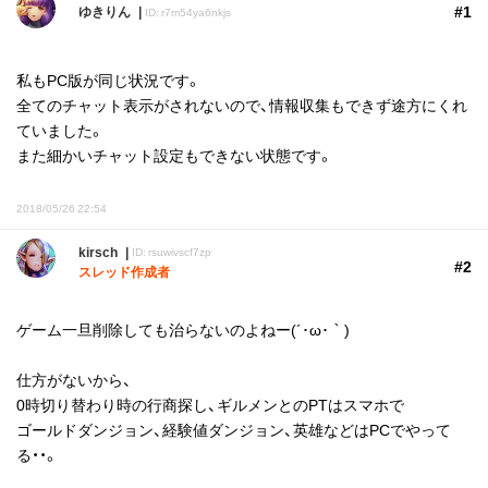
#1
ゆきりん
ID: r7m54ya6nkjs
私もPC版が同じ状況です。
全てのチャット表示がされないので、情報収集もできず途方にくれ
ていました。
また細かいチャット設定もできない状態です。
2018/05/26 22:54
kirsch
ID: rsuwivscf7zp
#2
スレッド作成者
ゲーム一旦削除しても治らないのよねー(´･ω･｀)
仕方がないから、
0時切り替わり時の行商探し、ギルメンとのPTはスマホで
ゴールドダンジョン、経験値ダンジョン、英雄などはPCでやって
る・・。