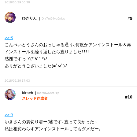
2018/05/29 00:38
#9
ゆきりん
ID: r7m54ya6nkjs
>> 6
こんぺいとうさんのおっしゃる通り、何度かアンインストール＆再
インストールを繰り返したら直りました！！！！
感謝ですっヾ(*´∀｀*)ﾉ
ありがとうございました(=ﾟωﾟ)ﾉ
2018/05/29 17:03
kirsch
ID: rsuwivscf7zp
#10
スレッド作成者
>> 9
ゆきさんの裏切り者ー(嘘です、直って良かった～
私は相変わらずアンインストールしてもダメだー。