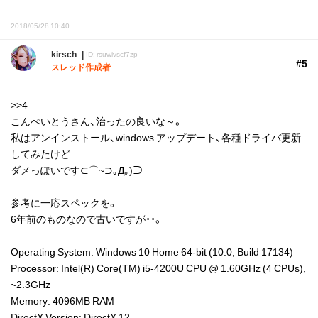
2018/05/28 10:40
kirsch
ID: rsuwivscf7zp
#5
スレッド作成者
>>4
こんぺいとうさん、治ったの良いな～。
私はアンインストール、windows アップデート、各種ドライバ更新
してみたけど
ダメっぽいです⊂⌒~⊃｡Д｡)⊃
参考に一応スペックを。
6年前のものなので古いですが・・。
Operating System: Windows 10 Home 64-bit (10.0, Build 17134)
Processor: Intel(R) Core(TM) i5-4200U CPU @ 1.60GHz (4 CPUs),
~2.3GHz
Memory: 4096MB RAM
DirectX Version: DirectX 12