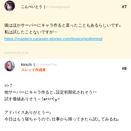
#7
こんぺいとう
ID: 63m44jgmg4ht
後はほかサーバーにキャラ作ると直ったこともあるらしいです。
私は試したことないですが…
https://masters.caravan-stories.com/topics/godgmtxd
2018/05/28 22:41
kirsch
ID: rsuwivscf7zp
#8
スレッド作成者
>> 7
他サーバーにキャラ作ると、設定初期化されそう・・
試す価値ありそう～（๑•̀ㅂ•́）و✧
アドバイスありがとうー。
今日はもう寝ちゃうので、仕事から帰ってきたら試してみるね。