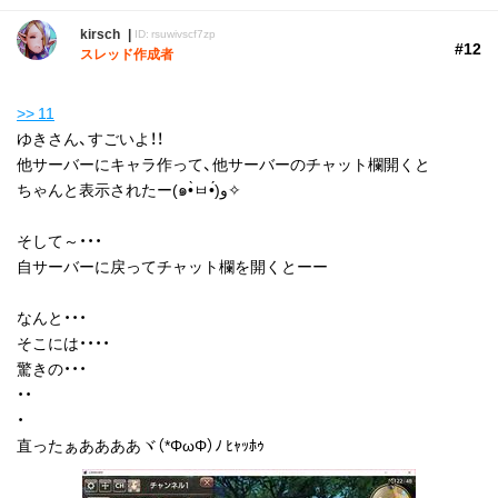
kirsch
ID: rsuwivscf7zp
#12
スレッド作成者
>> 11
ゆきさん、すごいよ！！
他サーバーにキャラ作って、他サーバーのチャット欄開くと
ちゃんと表示されたー(๑•̀ㅂ•́)و✧
そして～・・・
自サーバーに戻ってチャット欄を開くとーー
なんと・・・
そこには・・・・
驚きの・・・
・・
・
直ったぁああああヾ（*ΦωΦ）ﾉ ﾋｬｯﾎｩ