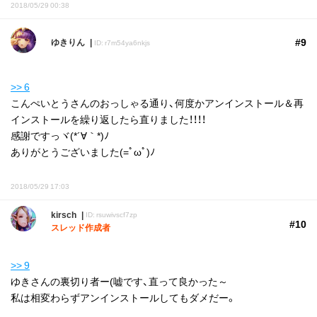
2018/05/29 00:38
#9
ゆきりん
ID: r7m54ya6nkjs
>> 6
こんぺいとうさんのおっしゃる通り、何度かアンインストール＆再
インストールを繰り返したら直りました！！！！
感謝ですっヾ(*´∀｀*)ﾉ
ありがとうございました(=ﾟωﾟ)ﾉ
2018/05/29 17:03
kirsch
ID: rsuwivscf7zp
#10
スレッド作成者
>> 9
ゆきさんの裏切り者ー(嘘です、直って良かった～
私は相変わらずアンインストールしてもダメだー。