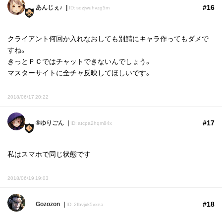
#16
あんじぇ♪
ID: sqzjwuhvzg5m
クライアント何回か入れなおしても別鯖にキャラ作ってもダメで
すね。
きっとＰＣではチャットできないんでしょう。
マスターサイトに全チャ反映してほしいです。
2018/06/17 20:22
#17
®ゆりごん
ID: atcpa2hqm84x
私はスマホで同じ状態です
2018/06/19 19:03
#18
Gozozon
ID: 2fbvjxk5vxea