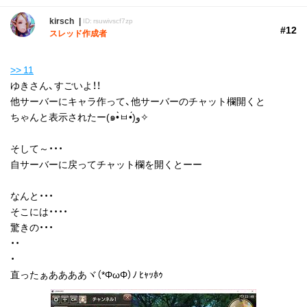
kirsch
ID: rsuwivscf7zp
#12
スレッド作成者
>> 11
ゆきさん、すごいよ！！
他サーバーにキャラ作って、他サーバーのチャット欄開くと
ちゃんと表示されたー(๑•̀ㅂ•́)و✧
そして～・・・
自サーバーに戻ってチャット欄を開くとーー
なんと・・・
そこには・・・・
驚きの・・・
・・
・
直ったぁああああヾ（*ΦωΦ）ﾉ ﾋｬｯﾎｩ