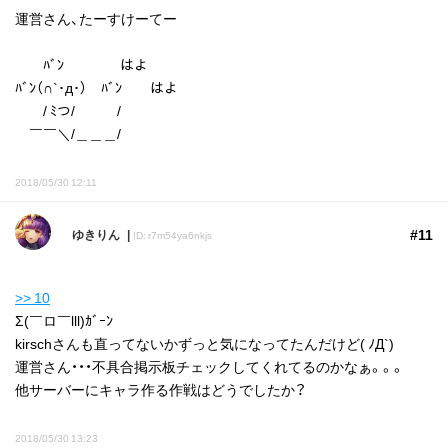
運営さん、たーすけーてー
ﾊﾞﾝ はよ
ﾊﾞﾝ（∩`･д･） ﾊﾞﾝ はよ
/ ﾐつ/￣￣￣/
￣￣＼/＿＿＿/
2018/05/30 12:11
#11
ゆきりん
ID: r7m54ya6nkjs
>> 10
Σ(￣ロ￣lll)ｶﾞｰﾝ
kirschさんも直ってないかずっと気になってたんだけど( ﾉД`)
運営さん・・・不具合掲示板チェックしてくれてるのかなぁ。。。
他サーバーにキャラ作る作戦はどうでしたか？
2018/05/30 13:23