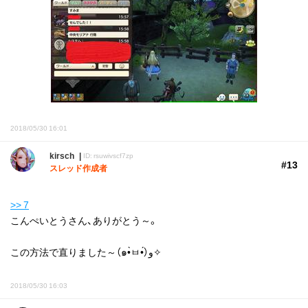
2018/05/30 16:01
kirsch
ID: rsuwivscf7zp
#13
スレッド作成者
>> 7
こんぺいとうさん、ありがとう～。
この方法で直りました～（๑•̀ㅂ•́）و✧
2018/05/30 16:03