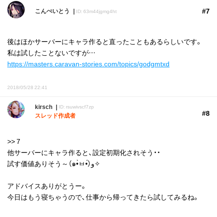
#7
こんぺいとう
ID: 63m44jgmg4ht
後はほかサーバーにキャラ作ると直ったこともあるらしいです。
私は試したことないですが…
https://masters.caravan-stories.com/topics/godgmtxd
2018/05/28 22:41
kirsch
ID: rsuwivscf7zp
#8
スレッド作成者
>> 7
他サーバーにキャラ作ると、設定初期化されそう・・
試す価値ありそう～（๑•̀ㅂ•́）و✧
アドバイスありがとうー。
今日はもう寝ちゃうので、仕事から帰ってきたら試してみるね。