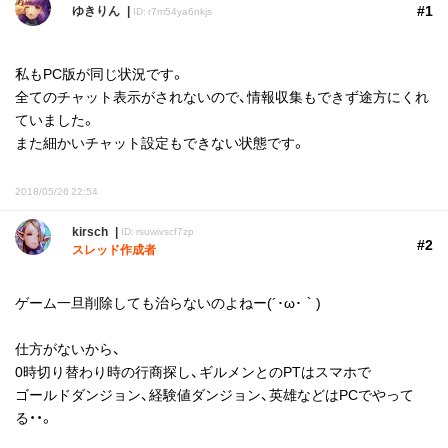
#1
ゆきりん
ID: r7m54ya6nkjs
私もPC版が同じ状況です。
全てのチャット表示がされないので、情報収集もできず途方にくれ
ていました。
また細かいチャット設定もできない状態です。
2018/05/26 22:54
kirsch
ID: rsuwivscf7zp
#2
スレッド作成者
ゲーム一旦削除しても治らないのよねー(´･ω･｀)
仕方がないから、
0時切り替わり時の行商探し、ギルメンとのPTはスマホで
ゴールドダンジョン、経験値ダンジョン、英雄などはPCでやって
る・・。