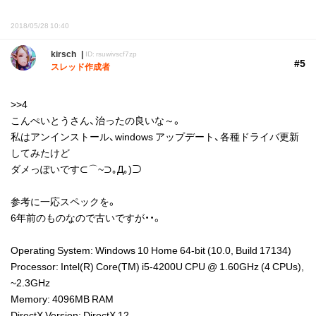
2018/05/28 10:40
kirsch
ID: rsuwivscf7zp
#5
スレッド作成者
>>4
こんぺいとうさん、治ったの良いな～。
私はアンインストール、windows アップデート、各種ドライバ更新
してみたけど
ダメっぽいです⊂⌒~⊃｡Д｡)⊃
参考に一応スペックを。
6年前のものなので古いですが・・。
Operating System: Windows 10 Home 64-bit (10.0, Build 17134)
Processor: Intel(R) Core(TM) i5-4200U CPU @ 1.60GHz (4 CPUs),
~2.3GHz
Memory: 4096MB RAM
DirectX Version: DirectX 12