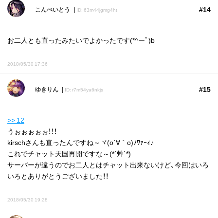
#14
こんぺいとう
ID: 63m44jgmg4ht
お二人とも直ったみたいでよかったです(*^ーﾟ)b
2018/05/30 17:36
#15
ゆきりん
ID: r7m54ya6nkjs
>> 12
うぉぉぉぉぉ！！！
kirschさんも直ったんですね～ヾ(o´∀｀o)ﾉﾜｧｰｨ♪
これでチャット天国再開ですな～(*´艸`*)
サーバーが違うのでお二人とはチャット出来ないけど、今回はいろ
いろとありがとうございました！！
2018/05/30 19:28