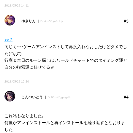
2018/05/27 14:11
#3
ゆきりん
ID: r7m54ya6nkjs
>> 2
同じく・・・ゲームアンインストして再度入れなおしたけどダメでし
た(つд⊂)
行商＆本日のルーン探しは、ワールドチャットでのタイミング運と
自分の模索運に任せてるｗ
2018/05/27 15:20
#4
こんぺいとう
ID: 63m44jgmg4ht
これ私もなりました。
何度かアンインストールと再インストールを繰り返すとなおりま
した。