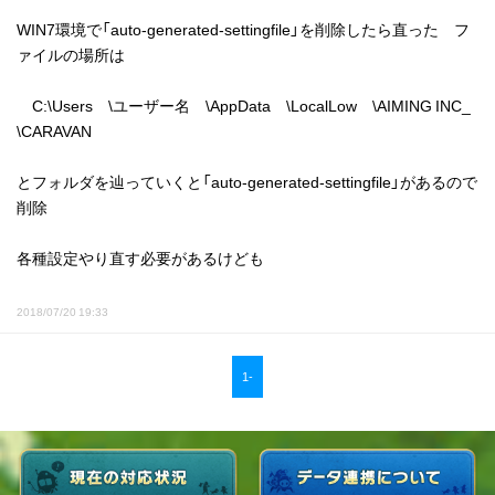
WIN7環境で「auto-generated-settingfile」を削除したら直った フ
ァイルの場所は
C:\Users \ユーザー名 \AppData \LocalLow \AIMING INC_
\CARAVAN
とフォルダを辿っていくと「auto-generated-settingfile」があるので
削除
各種設定やり直す必要があるけども
2018/07/20 19:33
1-